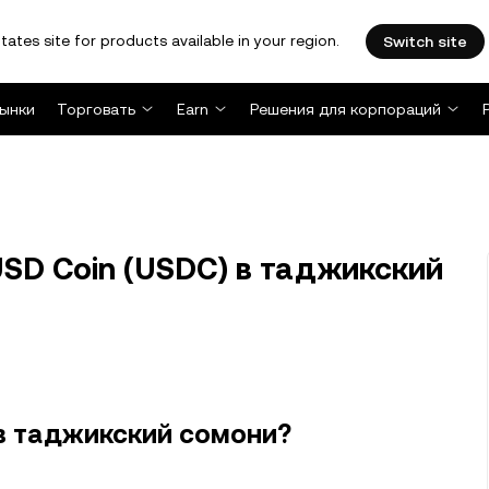
tates site for products available in your region.
Switch site
ынки
Торговать
Earn
Решения для корпораций
USD Coin (USDC) в таджикский
 в таджикский сомони?