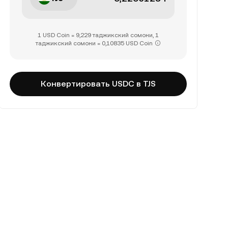
1 USD Coin = 9,229 таджикский сомони, 1
таджикский сомони = 0,10835 USD Coin
Конвертировать USDC в TJS