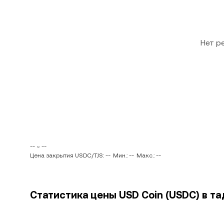
Нет р
-- ~ --
Цена закрытия USDC/TJS: --
Мин.: --
Макс.: --
Статистика цены USD Coin (USDC) в та