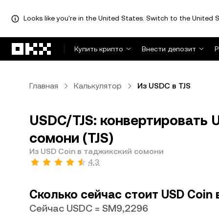
Looks like you're in the United States. Switch to the United S
Перейти к основному контенту
Купить крипто
Внести депозит
Р
Главная
Калькулятор
Из USDC в TJS
USDC/TJS: конвертировать 
сомони (TJS)
Из USD Coin в таджикский сомони
4,3
Сколько сейчас стоит USD Coin
Сейчас USDC = SM9,2296