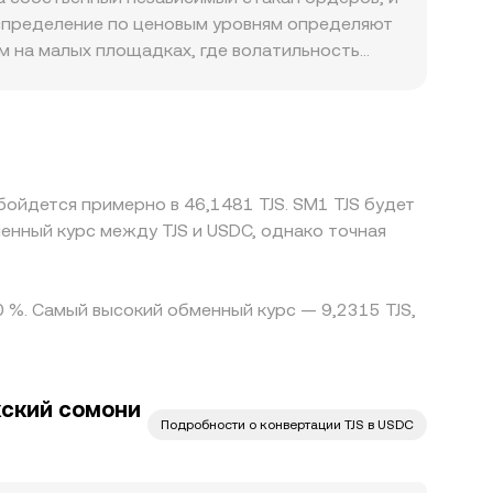
аспределение по ценовым уровням определяют
ем на малых площадках, где волатильность
дение правил для стейблкоинов и локальные
е и, как следствие, на котировки к TJS. На
сконтом или премией к доллару, это базисное
и. Арбитраж между биржами помогает
акций оставляют пространство для временных
бойдется примерно в 46,1481 TJS. SM1 TJS будет
енный курс между TJS и USDC, однако точная
0 %. Самый высокий обменный курс — 9,2315 TJS,
ский сомони
Подробности о конвертации TJS в USDC