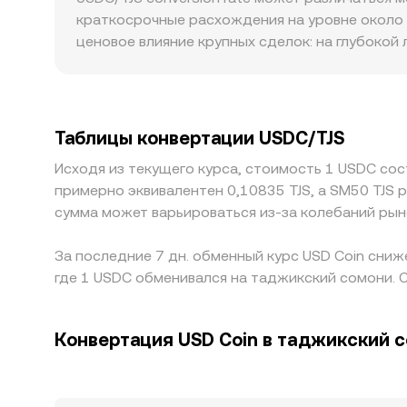
агрегации источников.
краткосрочные расхождения на уровне около 
ценовое влияние крупных сделок: на глубокой
выше. Географические и регуляторные премии 
требования к обороту цифровых активов могут 
некоторых площадках базовой парой для актив
отклонение способно передаваться и в рассч
Таблицы конвертации USDC/TJS
сближать цены, но действует не мгновенно: о
Исходя из текущего курса, стоимость 1 USDC сост
расхождений.
примерно эквивалентен 0,10835 TJS, а SM50 TJS 
сумма может варьироваться из-за колебаний рын
За последние 7 дн. обменный курс USD Coin сниж
где 1 USDC обменивался на таджикский сомони. С
Конвертация USD Coin в таджикский 