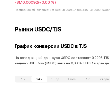
-SM0,00092
(+0,00 %)
Последнее обновление:
Sat Aug 08 2026 14:58:16 (UTC+0000) (Coord
Рынки USDC/TJS
График конверсии USDC в TJS
На сегоднящний день курс USDC составляет 9,2296 TJS.
неделю USD Coin (USDC) вниз на 0,00 %. USDC в тренде
1 ч
24 ч
1 нед.
1 мес.
1 г.
2 года