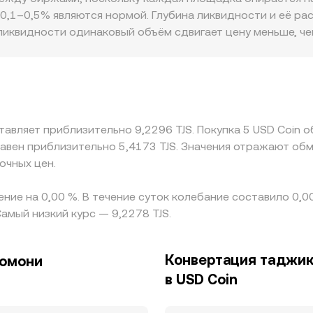
0,1–0,5% являются нормой. Глубина ликвидности и её р
 ликвидности одинаковый объём сдвигает цену меньше, ч
также играют роль: доступ к банковским каналам, соблю
влиять на стоимость операций с USDC в конкретном регион
ов служит USDT, и если USDT торгуется с небольшим ди
итанный USDC/TJS conversion rate через кросс‑котировк
граничения по вводу-выводу, комиссии и задержки транз
авляет приблизительно 9,2296 TJS. Покупка 5 USD Coin о
равен приблизительно 5,4173 TJS. Значения отражают обм
очных цен.
ение на 0,00 %. В течение суток колебание составило 0,0
амый низкий курс — 9,2278 TJS.
Конвертация таджик
сомони
в USD Coin