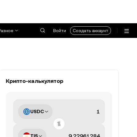
Разное
Войти
Создать аккаунт
Крипто-калькулятор
USDC
TJS