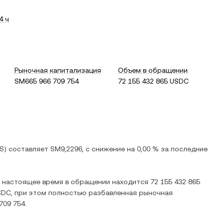
4 ч
Рыночная капитализация
Объем в обращении
SM665 966 709 754
72 155 432 865 USDC
JS
) составляет
SM9,2296
, c
снижение
на
0,00 %
за последние
В настоящее время в обращении находится
72 155 432 865
SDC
, при этом полностью разбавленная рыночная
709 754
.