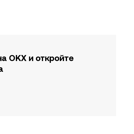
на OKX и откройте
а