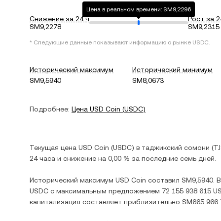
Цена в реальном времени: SM9,2296
Снижение за 24 ч
Рост за 2
SM9,2278
SM9,2315
* Следующие данные показывают информацию о рынке
USDC
.
Исторический максимум
Исторический минимум
SM9,5940
SM8,0673
Подробнее:
Цена
USD Coin
(
USDC
)
Текущая цена
USD Coin
(
USDC
) в
таджикский сомони
(
T
24 часа и
снижение
на
0,00 %
за последние семь дней.
Исторический максимум
USD Coin
составил
SM9,5940
. 
USDC
с максимальным предложением
72 155 938 615 U
капитализация составляет приблизительно
SM665 966 