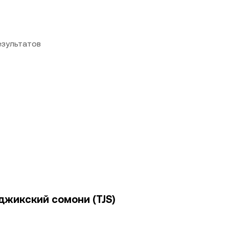
езультатов
джикский сомони (TJS)