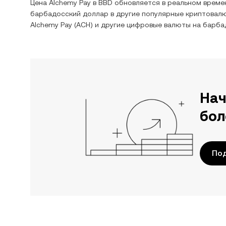
Цена
Alchemy Pay
в
BBD
обновляется в реальном време
барбадосский доллар
в другие популярные криптовалю
Alchemy Pay
(
ACH
) и другие цифровые валюты на
барба
Нач
бол
По