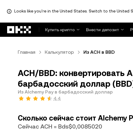
Looks like you're in the United States. Switch to the United S
Перейти к основному контенту
Купить крипто
Внести депозит
Р
Главная
Калькулятор
Из ACH в BBD
ACH/BBD: конвертировать Al
барбадосский доллар (BBD
Из Alchemy Pay в барбадосский доллар
4,4
Сколько сейчас стоит Alchemy 
Сейчас ACH = Bds$0,0085020