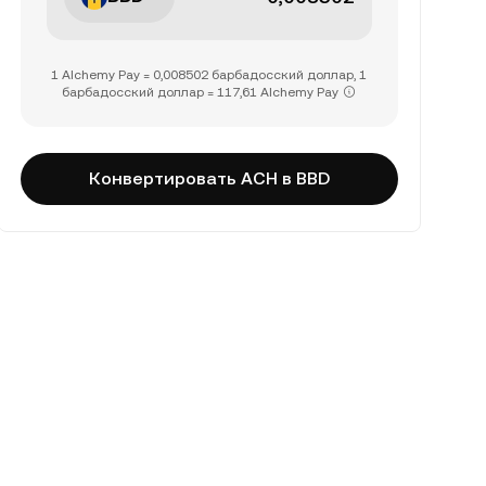
1 Alchemy Pay = 0,008502 барбадосский доллар, 1
барбадосский доллар = 117,61 Alchemy Pay
Конвертировать ACH в BBD