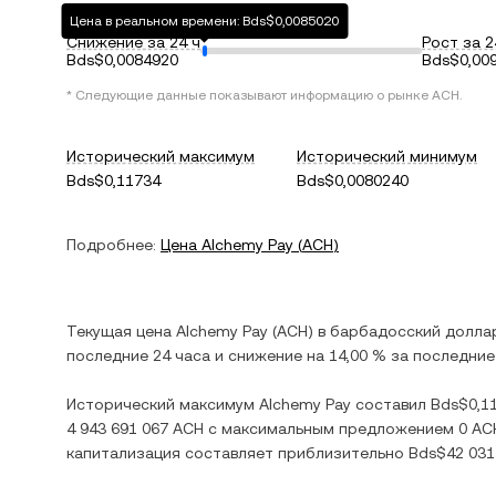
Цена в реальном времени: Bds$0,0085020
Снижение за 24 ч
Рост за 2
Bds$0,0084920
Bds$0,00
* Следующие данные показывают информацию о рынке
ACH
.
Исторический максимум
Исторический минимум
Bds$0,11734
Bds$0,0080240
Подробнее:
Цена
Alchemy Pay
(
ACH
)
Текущая цена
Alchemy Pay
(
ACH
) в
барбадосский долла
последние 24 часа и
снижение
на
14,00 %
за последние 
Исторический максимум
Alchemy Pay
составил
Bds$0,1
4 943 691 067 ACH
с максимальным предложением
0 AC
капитализация составляет приблизительно
Bds$42 031