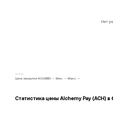
Нет р
-- ~ --
Цена закрытия ACH/BBD: --
Мин.: --
Макс.: --
Статистика цены Alchemy Pay (ACH) в