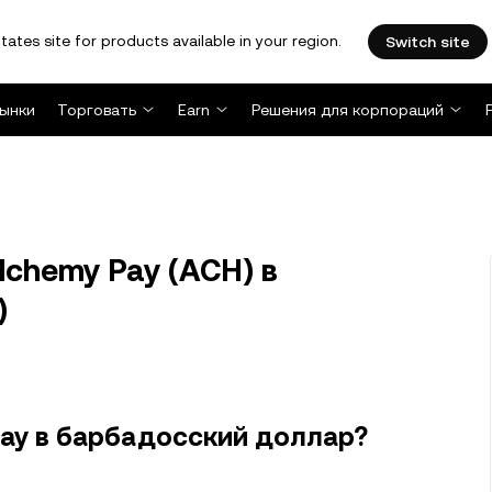
tates site for products available in your region.
Switch site
ынки
Торговать
Earn
Решения для корпораций
chemy Pay (ACH) в
)
Pay в барбадосский доллар?