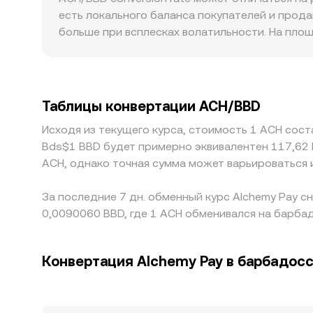
фьючерсам на ACH сигнализируют о перекосе 
где ACH торгуется в пулах ликвидности (напри
есть локального баланса покупателей и прод
даже при ограниченной ликвидности опционов
пуле, а мгновенная цена приближённо равна y/
больше при всплесках волатильности. На пло
а также глубина ликвидности на DEX и CEX, 
используемый в конвертации, как правило, ос
менее ликвидных рынках крупные сделки сильн
ACH/BBD conversion rate.
ключевым источникам ликвидности с последу
офф‑рамп сервисов Alchemy Pay, локальные п
небольшим региональным премиям или дискон
ориентиром служит ACH/USDT, после чего кур
Таблицы конвертации ACH/BBD
это транзитивно влияет на итоговый ACH/BBD
Исходя из текущего курса, стоимость 1 ACH сост
комиссии, риск исполняемости и лимиты на в
Bds$1 BBD будет примерно эквивалентен 117,62 
ACH, однако точная сумма может варьироваться 
За последние 7 дн. обменный курс Alchemy Pay с
0,0090060 BBD, где 1 ACH обменивался на барба
Конвертация Alchemy Pay в барбадос