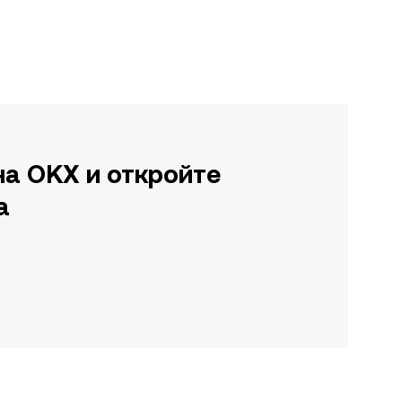
на OKX и откройте
а