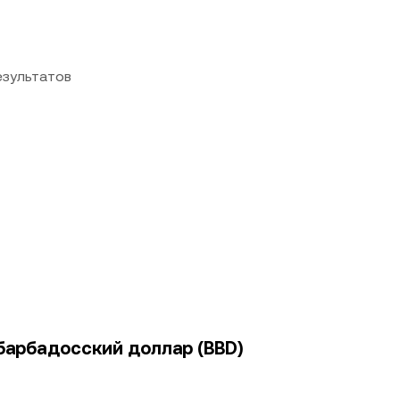
езультатов
 барбадосский доллар (BBD)