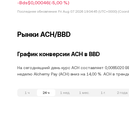
-Bds$0,00046
(-5,00 %)
Последнее обновление:
Fri Aug 07 2026 19:04:45 (UTC+0000) (Coord
Рынки ACH/BBD
График конверсии ACH в BBD
На сегоднящний день курс ACH составляет 0,0085020 BB
неделю Alchemy Pay (ACH) вниз на 14,00 %. ACH в тренд
1 ч
24 ч
1 нед.
1 мес.
1 г.
2 года