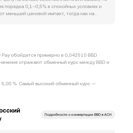
ные потоки; даты экспирации деривативов,
 × y = k, где x и y — объёмы двух активов в
я порядка 0,1–0,5% в спокойных условиях и
мещения «китов» между кошельками и биржами,
оговый справочный ACH/BBD conversion rate,
т меньший ценовой импакт, тогда как на
ти элементы вместе определяют текущий
ce на наиболее ликвидных рынках и VWAP по
т значение для ACH: доступность он‑/
е банковские ограничения могут приводить к
тировки через стейблкоины: часто
ся с премией или дисконтом к доллару США,
но он не идеален: задержки перевода,
y Pay обойдется примерно в 0,042510 BBD.
различия между площадками сохраняются.
 Значения отражают обменный курс между BBD и
о 5,00 %. Самый высокий обменный курс —
осский
Подробности о конвертации BBD в ACH
y