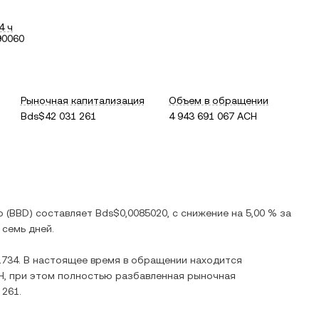
4 ч
90060
Рыночная капитализация
Объем в обращении
Bds$42 031 261
4 943 691 067 ACH
р
(
BBD
) составляет
Bds$0,0085020
, c
снижение
на
5,00 %
за
семь дней.
1734
. В настоящее время в обращении находится
H
, при этом полностью разбавленная рыночная
 261
.