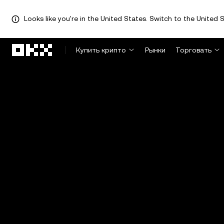
Looks like you're in the United States. Switch to the United S
Перейти к основному контенту
Купить крипто
Рынки
Торговать