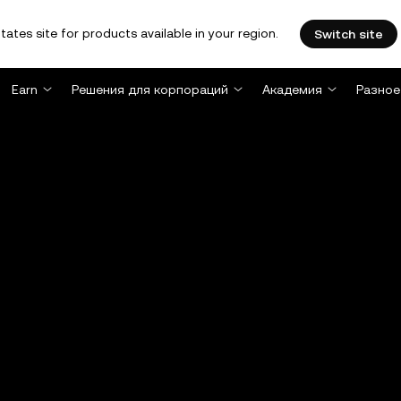
tates site for products available in your region.
Switch site
Earn
Решения для корпораций
Академия
Разное