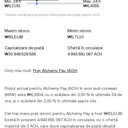
Min. 24 h
Max. 24 h
₩6,2191
₩6,4355
*Datele următoare prezintă informațiile de piață pentru
ACH
.
Maxim istoric
Minim istoric
₩83,5148
₩5,7110
Capitalizare de piață
Ofertă în circulație
₩30.949.528.566
4.943.691.067 ACH
Citiți mai mult:
Preț
Alchemy Pay
(
ACH
)
Prețul actual pentru
Alchemy Pay
(
ACH
) în
won sud-coreean
(
KRW
) este
₩6,2604
, cu
o scădere
din
0,00 %
în ultimele 24 de
ore, și
o scădere
din
2,00 %
în ultimele șapte zile.
Cel mai mare preț istoric pentru
Alchemy Pay
a fost
₩83,5148
.
Există în prezent
4.943.691.067 ACH
în circulație, cu o ofertă
maximă de
0 ACH
, care duce capitalizarea de piață diluată