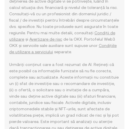
deținerea de active digitale vi se potrivește, luând în
calcul situația dvs. financiară și nivelul de toleranță la risc.
Consultați-vă cu un profesionist din domeniul juridic /
fiscal / de investiții pentru întrebări despre circumstanțele
dvs. specifice. Nu toate produsele sunt asigurate în toate
regiunile. Pentru mai multe detalii, consultați
Condiții de
utilizare
și
Avertizare de risc
de la OKX. Portofelul Web3
OKX și serviciile sale auxiliare sunt supuse unor
Condițiile
de utilizare a serviciului
separate.
Urmăriți conținut care a fost rezumat de AI. Rețineți că
este posibil ca informațiile furnizate să nu fie corecte,
complete sau actualizate. Aceste informații nu constituie
un (i) sfat de investiție sau o recomandare de investiție,
(ii) o ofertă, o solicitare sau o invitație de a cumpăra,
vinde sau deține active digitale sau (iii) sfaturi financiare,
contabile, juridice sau fiscale. Activele digitale, inclusiv
criptomonedele stabile și NFT-urile, sunt afectate de
volatilitatea pieței, implică un grad ridicat de risc și își pot
pierde valoarea. Este important să analizați cu atenție
dacă tranzacționarea cu sau deținerea de active digitale