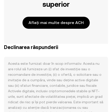
superior
Aflați mai multe despre ACH
Declinarea răspunderii
Acesta este furnizat doar în scop informativ. Acesta nu
are rolul să furnizeze un (i) sfat de investiție sau o
recomandare de investiție, (ii) o ofertă, o solicitare sau o
invitație de a cumpăra, vinde sau deține active digitale
sau (iii) sfaturi financiare, contabile, juridice sau fiscale.
Activele digitale, inclusiv criptomonedele stabile și NFT-
urile, sunt afectate de volatilitatea pieței, implică un grad
ridicat de risc și își pot pierde valoarea. Este important să
analizați cu atenție dacă tranzacționarea cu sau