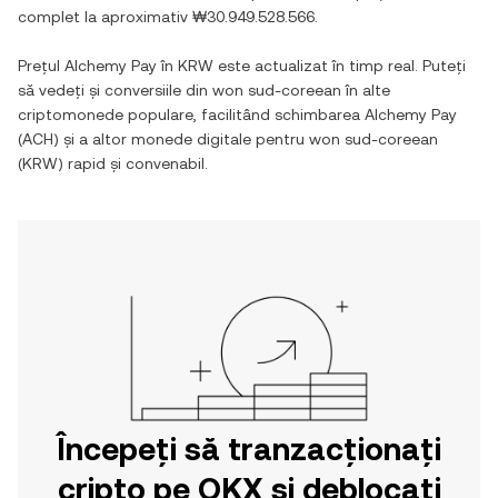
complet la aproximativ
₩30.949.528.566
.
Prețul
Alchemy Pay
în
KRW
este actualizat în timp real. Puteți
să vedeți și conversiile din
won sud-coreean
în alte
criptomonede populare, facilitând schimbarea
Alchemy Pay
(
ACH
) și a altor monede digitale pentru
won sud-coreean
(
KRW
) rapid și convenabil.
Începeți să tranzacționați
cripto pe OKX și deblocați