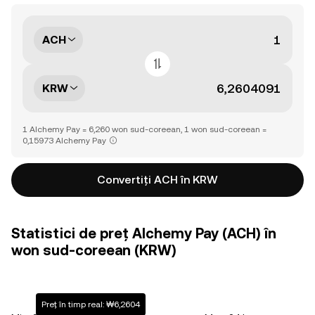
ACH
KRW
1 Alchemy Pay = 6,260 won sud-coreean, 1 won sud-coreean =
0,15973 Alchemy Pay
Convertiți ACH în KRW
Statistici de preț Alchemy Pay (ACH) în
won sud-coreean (KRW)
Preț în timp real: ₩6,2604