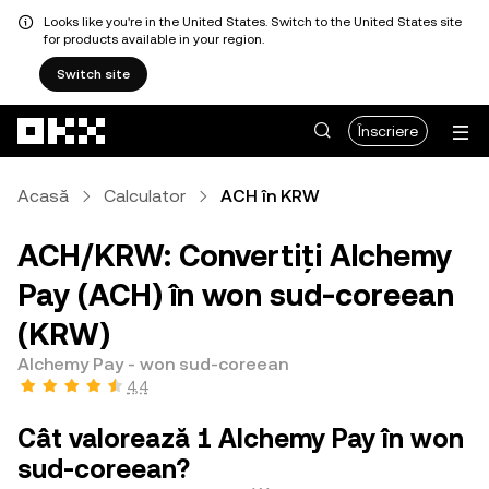
Looks like you're in the United States. Switch to the United States site
for products available in your region.
Switch site
Săriți la conținutul principal
Înscriere
Acasă
Calculator
ACH în KRW
ACH/KRW: Convertiți Alchemy
Pay (ACH) în won sud-coreean
(KRW)
Alchemy Pay - won sud-coreean
4,4
Cât valorează 1 Alchemy Pay în won
sud-coreean?