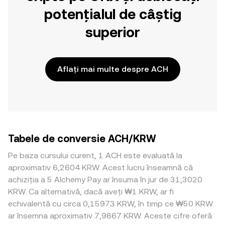
potențialul de câștig
superior
Aflați mai multe despre ACH
Tabele de conversie ACH/KRW
Pe baza cursului curent, 1 ACH este evaluată la
aproximativ 6,2604 KRW. Acest lucru înseamnă că
achiziția a 5 Alchemy Pay ar însuma în jur de 31,3020
KRW. Ca alternativă, dacă aveți ₩1 KRW, ar fi
echivalentă cu circa 0,15973 KRW, în timp ce ₩50 KRW
ar însemna aproximativ 7,9867 KRW. Aceste cifre oferă