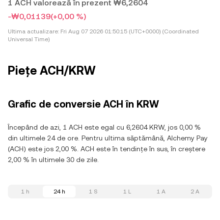
1 ACH valorează în prezent ₩6,2604
-₩0,01139
(+0,00 %)
Ultima actualizare:
Fri Aug 07 2026 01:50:15 (UTC+0000) (Coordinated
Universal Time)
Piețe ACH/KRW
Grafic de conversie ACH în KRW
Începând de azi, 1 ACH este egal cu 6,2604 KRW, jos 0,00 %
din ultimele 24 de ore. Pentru ultima săptămână, Alchemy Pay
(ACH) este jos 2,00 %. ACH este în tendințe în sus, în creștere
2,00 % în ultimele 30 de zile.
1 h
24 h
1 S
1 L
1 A
2 A