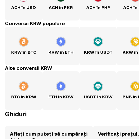
ACH în USD
ACH în PKR
ACH în PHP
ACH în
Conversii KRW populare
KRW în BTC
KRW în ETH
KRW în USDT
KRW în
Alte conversii KRW
BTC în KRW
ETH în KRW
USDT în KRW
BNB în
Ghiduri
Aflați cum puteți să cumpărați
Verificați prețu