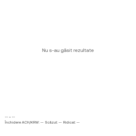
Nu s-au găsit rezultate
-- ~ --
Închidere ACH/KRW: --
Scăzut: --
Ridicat: --