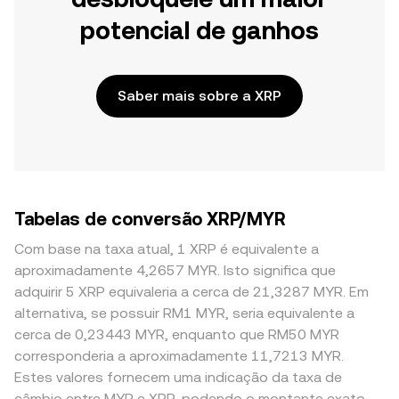
potencial de ganhos
Saber mais sobre a XRP
Tabelas de conversão XRP/MYR
Com base na taxa atual, 1 XRP é equivalente a
aproximadamente 4,2657 MYR. Isto significa que
adquirir 5 XRP equivaleria a cerca de 21,3287 MYR. Em
alternativa, se possuir RM1 MYR, seria equivalente a
cerca de 0,23443 MYR, enquanto que RM50 MYR
corresponderia a aproximadamente 11,7213 MYR.
Estes valores fornecem uma indicação da taxa de
câmbio entre MYR e XRP, podendo o montante exato