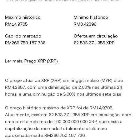
*Os dados seguintes mostram as informações do mercado de
XRP
.
Máximo histórico
Mínimo histórico
RM14,9705
RM0,42396
Cap. do mercado
Oferta em circulação
RM266 750 187 736
62 533 271 955 XRP
Ler mais:
Preço
XRP
(
XRP
)
O preço atual de
XRP
(
XRP
) em
ringgit malaio
(
MYR
) é de
RM4,2657
, com
uma diminuição
de
2,00%
nas últimas 24
horas, e
uma diminuição
de
3,00%
nos últimos sete dias
O preço histórico máximo de
XRP
foi de
RM14,9705
.
Atualmente, existem
62 533 271 955 XRP
em circulação, com
uma oferta máxima de
100 000 000 000 XRP
, que deixa a
capitalização do mercado totalmente diluída em
aproximadamente
RM266 750 187 736
.