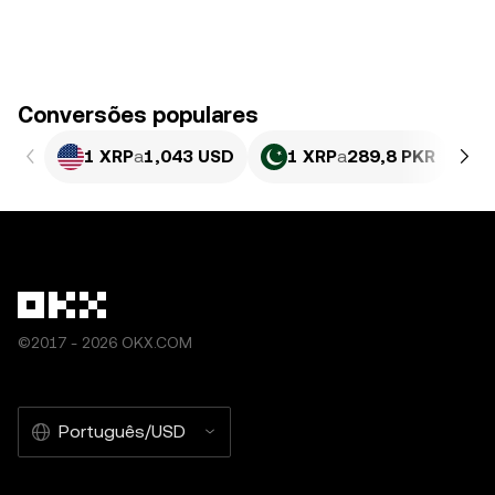
Conversões populares
1 XRP
a
1,043 USD
1 XRP
a
289,8 PKR
©2017 - 2026 OKX.COM
Português/USD