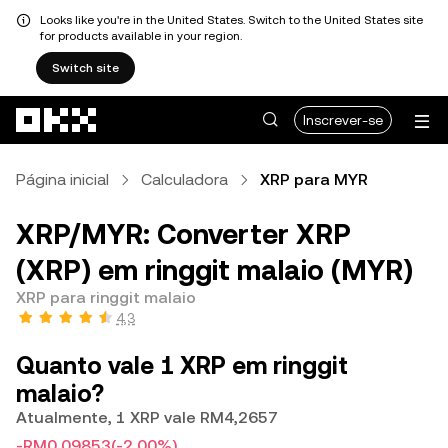
Looks like you're in the United States. Switch to the United States site
for products available in your region.
Switch site
Avançar para conteúdo principal
Inscrever-se
Página inicial
Calculadora
XRP para MYR
XRP/MYR: Converter XRP
(XRP) em ringgit malaio (MYR)
XRP para ringgit malaio
4,3
Quanto vale 1 XRP em ringgit
malaio?
Atualmente, 1 XRP vale RM4,2657
-RM0,09853
(-2,00%)