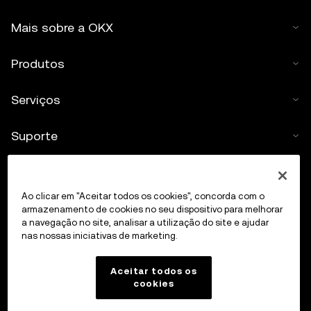
Mais sobre a OKX
Produtos
Serviços
Suporte
Comprar criptomoedas
Ao clicar em "Aceitar todos os cookies", concorda com o
Calculadora de criptomoedas
armazenamento de cookies no seu dispositivo para melhorar
a navegação no site, analisar a utilização do site e ajudar
nas nossas iniciativas de marketing.
Transacionar
Aceitar todos os
cookies