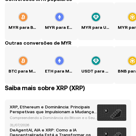
MYR para BTC
MYR para ETH
MYR para USDT
Outras conversões de MYR
BTC para MYR
ETH para MYR
USDT para MYR
Saiba mais sobre XRP (XRP)
XRP, Ethereum e Dominância: Principais
Perspetivas que Impulsionam a Mudança
no Mercado de Altcoins
Compreendendo a Dominância do Bitcoin e o Seu I
mpacto no Desempenho das Altcoins A dominânci
31/07/2026
a do Bitcoin tem sido, há muito tempo, uma métrica
DeAgentAI, AIA e XRP: Como a IA
crítica para compreender as tendências do merca
Descentralizada Está a Transformar os