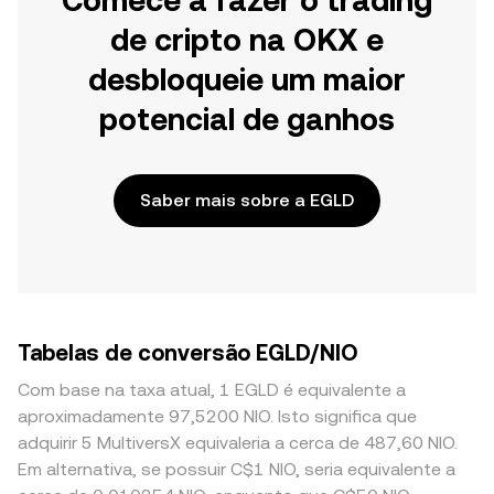
Comece a fazer o trading
de cripto na OKX e
desbloqueie um maior
potencial de ganhos
Saber mais sobre a EGLD
Tabelas de conversão EGLD/NIO
Com base na taxa atual, 1 EGLD é equivalente a
aproximadamente 97,5200 NIO. Isto significa que
adquirir 5 MultiversX equivaleria a cerca de 487,60 NIO.
Em alternativa, se possuir C$1 NIO, seria equivalente a