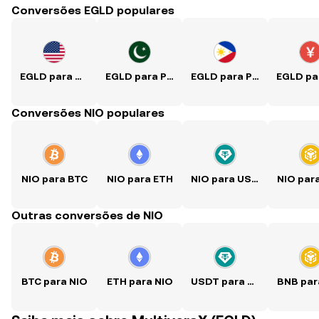
Conversões EGLD populares
EGLD para USD
EGLD para PKR
EGLD para PHP
Conversões NIO populares
NIO para BTC
NIO para ETH
NIO para USDT
NIO par
Outras conversões de NIO
BTC para NIO
ETH para NIO
USDT para NIO
BNB par