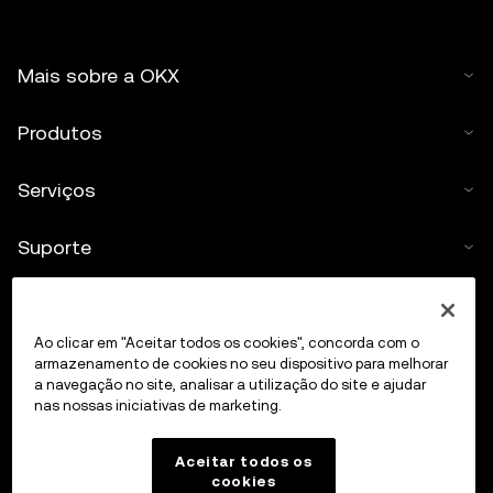
Mais sobre a OKX
Produtos
Serviços
Suporte
Comprar criptomoedas
Ao clicar em "Aceitar todos os cookies", concorda com o
Calculadora de criptomoedas
armazenamento de cookies no seu dispositivo para melhorar
a navegação no site, analisar a utilização do site e ajudar
nas nossas iniciativas de marketing.
Transacionar
Aceitar todos os
cookies