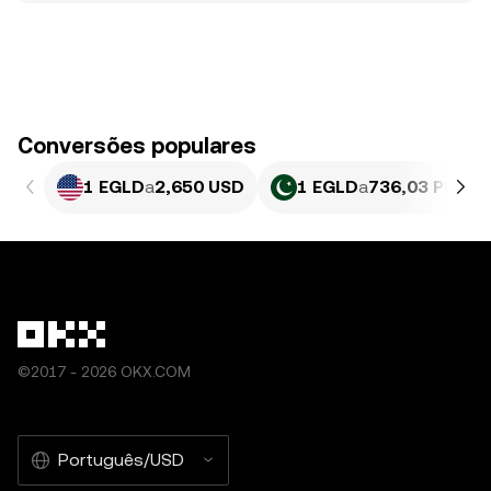
Conversões populares
1 EGLD
a
2,650 USD
1 EGLD
a
736,03 PKR
©2017 - 2026 OKX.COM
Português/USD