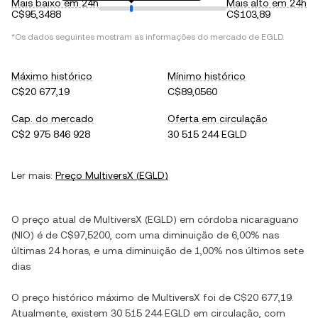
Mais baixo em 24h
Mais alto em 24h
C$95,3488
C$103,89
*Os dados seguintes mostram as informações do mercado de
EGLD
.
Máximo histórico
Mínimo histórico
C$20 677,19
C$89,0560
Cap. do mercado
Oferta em circulação
C$2 975 846 928
30 515 244 EGLD
Ler mais:
Preço
MultiversX
(
EGLD
)
O preço atual de
MultiversX
(
EGLD
) em
córdoba nicaraguano
(
NIO
) é de
C$97,5200
, com
uma diminuição
de
6,00%
nas
últimas 24 horas, e
uma diminuição
de
1,00%
nos últimos sete
dias
O preço histórico máximo de
MultiversX
foi de
C$20 677,19
.
Atualmente, existem
30 515 244 EGLD
em circulação, com