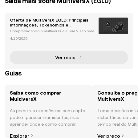
Saiba mais sobre MultiversX (EGLD)
Oferta de MultiversX EGLD: Principais
Informações, Tokenomics e
Controvérsias que Precisa Saber
Compreendendo o MultiversX e a Sua Visão para a
Inovação em Blockchain MultiversX, anteriormente
4/10/2025
conhecido como Elrond, é uma plataforma de bloc
kchain de próxima geração projetada para enfrenta
r os de
Ver mais
Guias
Saiba como comprar
Consulta o preç
MultiversX
MultiversX
As primeiras experiências com cripto
Toma decisões in
podem parecer intimidantes, mas
instantâneo da var
aprender onde e como comprar
tempo real do Multi
cripto é mais simples do que pensas.
da comunidade, not
Explorar
Ver preço
Começa a tua viagem na aplicação
mais.