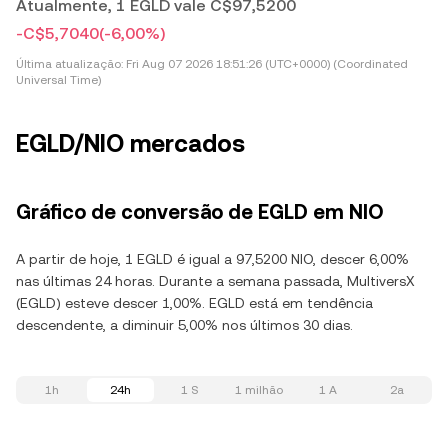
Atualmente, 1 EGLD vale C$97,5200
-C$5,7040
(-6,00%)
Última atualização:
Fri Aug 07 2026 18:51:26 (UTC+0000) (Coordinated
Universal Time)
EGLD/NIO mercados
Gráfico de conversão de EGLD em NIO
A partir de hoje, 1 EGLD é igual a 97,5200 NIO, descer 6,00%
nas últimas 24 horas. Durante a semana passada, MultiversX
(EGLD) esteve descer 1,00%. EGLD está em tendência
descendente, a diminuir 5,00% nos últimos 30 dias.
1h
24h
1 S
1 milhão
1 A
2a