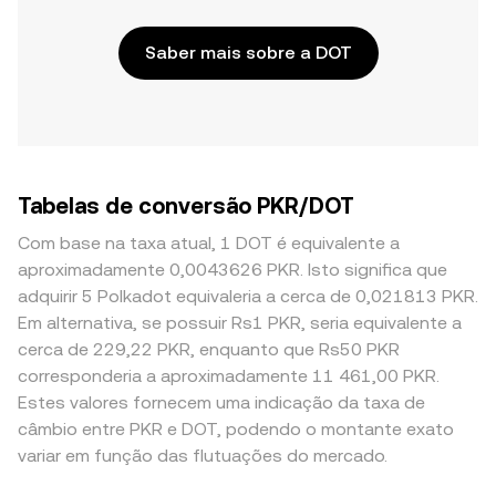
Saber mais sobre a DOT
Tabelas de conversão PKR/DOT
Com base na taxa atual, 1 DOT é equivalente a
aproximadamente 0,0043626 PKR. Isto significa que
adquirir 5 Polkadot equivaleria a cerca de 0,021813 PKR.
Em alternativa, se possuir Rs1 PKR, seria equivalente a
cerca de 229,22 PKR, enquanto que Rs50 PKR
corresponderia a aproximadamente 11 461,00 PKR.
Estes valores fornecem uma indicação da taxa de
câmbio entre PKR e DOT, podendo o montante exato
variar em função das flutuações do mercado.