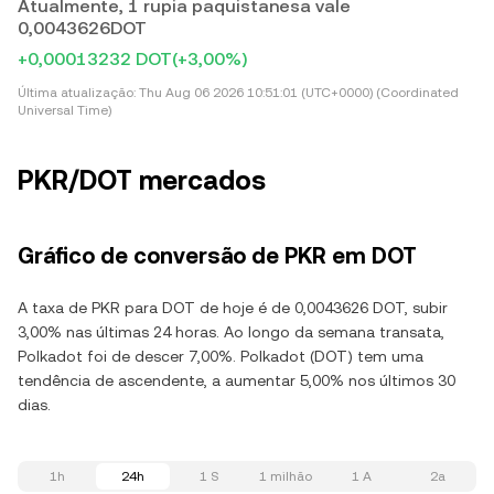
Atualmente, 1 rupia paquistanesa vale
0,0043626DOT
+0,00013232 DOT
(+3,00%)
Última atualização:
Thu Aug 06 2026 10:51:01 (UTC+0000) (Coordinated
Universal Time)
PKR/DOT mercados
Gráfico de conversão de PKR em DOT
A taxa de PKR para DOT de hoje é de 0,0043626 DOT, subir
3,00% nas últimas 24 horas. Ao longo da semana transata,
Polkadot foi de descer 7,00%. Polkadot (DOT) tem uma
tendência de ascendente, a aumentar 5,00% nos últimos 30
dias.
1h
24h
1 S
1 milhão
1 A
2a