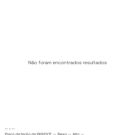
Não foram encontrados resultados
-- ~ --
Preço de fecho de PKR/DOT: --
Baixo: --
Alto: --