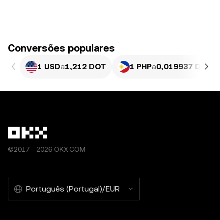
Conversões populares
1 USD
a
1,212 DOT
1 PHP
a
0,019937 DOT
©2017 - 2026 OKX.COM
Português (Portugal)/EUR