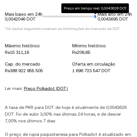
Preço em tempo real: 0,0043626 DOT
Mais baixo em 24h
Mais alto em 24h
0,0042046 DOT
0,0043695 DOT
*Os dados seguintes mostram as informações do mercado de
DOT
.
Máximo histórico
Mínimo histórico
Rs15 311,16
Rs206,65
Cap. do mercado
Oferta em circulação
Rs388 922 955 505
1 696 723 547 DOT
Ler mais:
Preço
Polkadot
(
DOT
)
A taxa de
PKR
para
DOT
de hoje é atualmente de
0,0043626
DOT
. Foi de
subir
3,00%
nas últimas 24 horas, e de
descer
7,00%
nos últimos 7 dias.
O preço de
rupia paquistanesa
para
Polkadot
é atualizado em