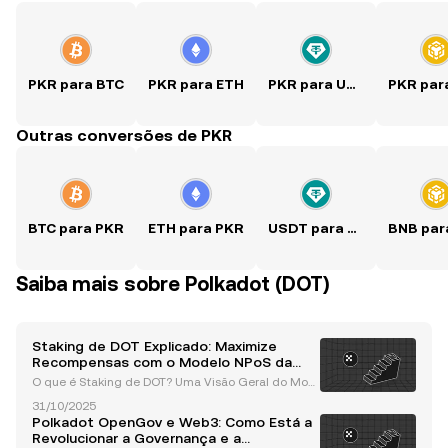
PKR para BTC
PKR para ETH
PKR para USDT
Outras conversões de PKR
BTC para PKR
ETH para PKR
USDT para PKR
Saiba mais sobre Polkadot (DOT)
Staking de DOT Explicado: Maximize
Recompensas com o Modelo NPoS da
Polkadot
O que é Staking de DOT? Uma Visão Geral do Mod
elo de Prova de Participação Nomeada (NPoS) da P
31/10/2025
olkadot O staking de DOT é o processo de bloquear
Polkadot OpenGov e Web3: Como Está a
a criptomoeda nativa da Polkadot, DOT , para apoiar
Revolucionar a Governança e a
as o