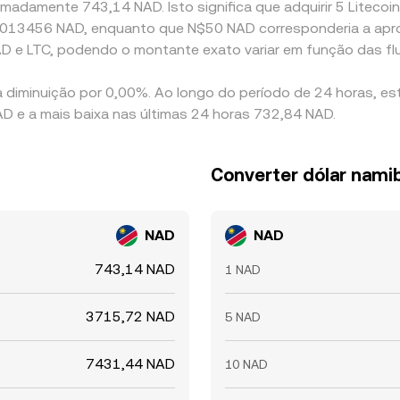
madamente 743,14 NAD. Isto significa que adquirir 5 Litecoin
 0,0013456 NAD, enquanto que N$50 NAD corresponderia a ap
D e LTC, podendo o montante exato variar em função das f
a diminuição por 0,00%. Ao longo do período de 24 horas, es
D e a mais baixa nas últimas 24 horas 732,84 NAD.
Converter dólar nami
NAD
NAD
743,14 NAD
1 NAD
3715,72 NAD
5 NAD
7431,44 NAD
10 NAD