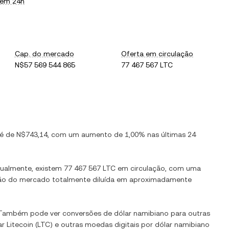
 em 24h
Cap. do mercado
Oferta em circulação
N$57 569 544 865
77 467 567 LTC
 é de
N$743,14
, com
um aumento
de
1,00%
nas últimas 24
tualmente, existem
77 467 567 LTC
em circulação, com uma
ação do mercado totalmente diluída em aproximadamente
. Também pode ver conversões de
dólar namibiano
para outras
ar
Litecoin
(
LTC
) e outras moedas digitais por
dólar namibiano