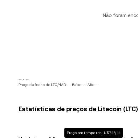
Não foram enc
-- ~ --
Preço de fecho de LTC/NAD: --
Baixo: --
Alto: --
Estatísticas de preços de Litecoin (LTC
Preço em tempo real: N$743,14