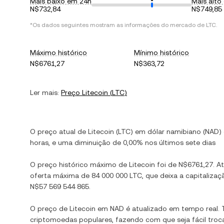
Mais baixo em 24h
Mais alto
N$732,84
N$749,85
*Os dados seguintes mostram as informações do mercado de
LTC
.
Máximo histórico
Mínimo histórico
N$6761,27
N$363,72
Ler mais:
Preço
Litecoin
(
LTC
)
O preço atual de
Litecoin
(
LTC
) em
dólar namibiano
(
NAD
)
horas, e
uma diminuição
de
0,00%
nos últimos sete dias
O preço histórico máximo de
Litecoin
foi de
N$6761,27
. A
oferta máxima de
84 000 000 LTC
, que deixa a capitaliz
N$57 569 544 865
.
O preço de
Litecoin
em
NAD
é atualizado em tempo real
criptomoedas populares, fazendo com que seja fácil troc