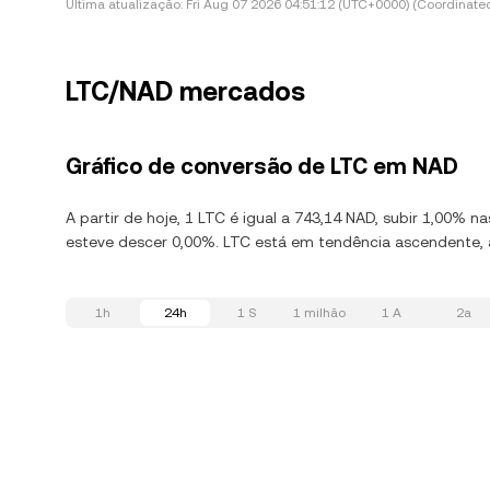
Última atualização:
Fri Aug 07 2026 04:51:12 (UTC+0000) (Coordinated
LTC/NAD mercados
Gráfico de conversão de LTC em NAD
A partir de hoje, 1 LTC é igual a 743,14 NAD, subir 1,00% 
esteve descer 0,00%. LTC está em tendência ascendente, 
1h
24h
1 S
1 milhão
1 A
2a