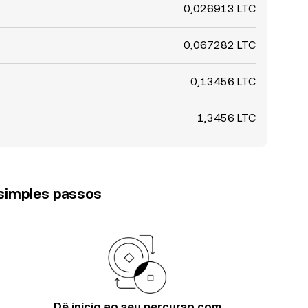
0,026913 LTC
0,067282 LTC
0,13456 LTC
1,3456 LTC
 simples passos
Dê início ao seu percurso com