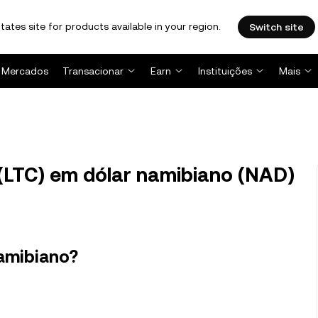
tates site for products available in your region.
Switch site
Mercados
Transacionar
Earn
Instituições
Mais
(LTC) em dólar namibiano (NAD)
namibiano?