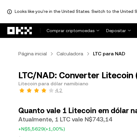
Looks like you're in the United States. Switch to the United S
Avançar para conteúdo principal
Comprar criptomoedas
Depositar
Página inicial
Calculadora
LTC para NAD
LTC/NAD: Converter Litecoin 
Litecoin para dólar namibiano
4,2
Quanto vale 1 Litecoin em dólar 
Atualmente, 1 LTC vale N$743,14
+N$5,5629
(+1,00%)