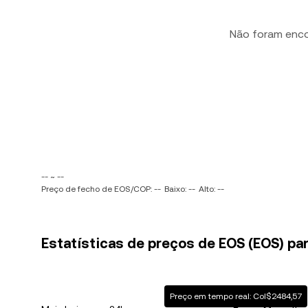
Não foram enc
-- ~ --
Preço de fecho de EOS/COP: --
Baixo: --
Alto: --
Estatísticas de preços de EOS (EOS) pa
Preço em tempo real: Col$2484,57