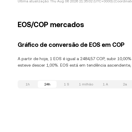
Última atualização:
Thu Aug 06 2026 21:35:02 (UTC+0000) (Coordinate
EOS/COP mercados
Gráfico de conversão de EOS em COP
A partir de hoje, 1 EOS é igual a 2484,57 COP, subir 10,0
esteve descer 1,00%. EOS está em tendência ascendente, 
1h
24h
1 S
1 milhão
1 A
2a