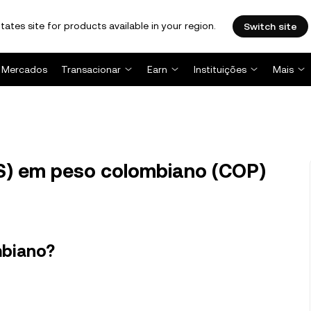
tates site for products available in your region.
Switch site
Mercados
Transacionar
Earn
Instituições
Mais
S) em peso colombiano (COP)
mbiano?