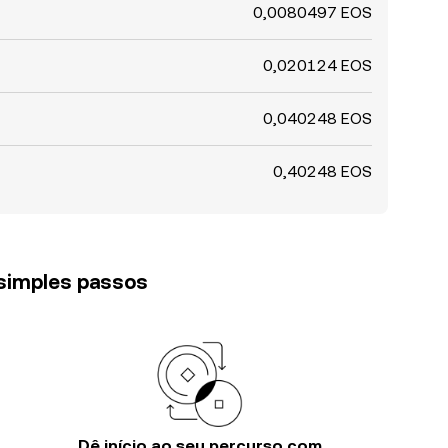
0,0080497 EOS
0,020124 EOS
0,040248 EOS
0,40248 EOS
 simples passos
Dê início ao seu percurso com