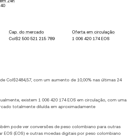
 em 24h
,40
Cap. do mercado
Oferta em circulação
Col$2 500 521 215 789
1 006 420 174 EOS
 de
Col$2484,57
, com
um aumento
de
10,00%
nas últimas 24
tualmente, existem
1 006 420 174 EOS
em circulação, com uma
mercado totalmente diluída em aproximadamente
mbém pode ver conversões de
peso colombiano
para outras
ar
EOS
(
EOS
) e outras moedas digitais por
peso colombiano