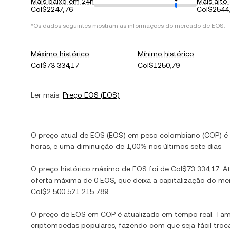
Mais baixo em 24h
Mais alto
Col$2247,76
Col$2544
*Os dados seguintes mostram as informações do mercado de
EOS
.
Máximo histórico
Mínimo histórico
Col$73 334,17
Col$1250,79
Ler mais:
Preço
EOS
(
EOS
)
O preço atual de
EOS
(
EOS
) em
peso colombiano
(
COP
) é
horas, e
uma diminuição
de
1,00%
nos últimos sete dias
O preço histórico máximo de
EOS
foi de
Col$73 334,17
. A
oferta máxima de
0 EOS
, que deixa a capitalização do 
Col$2 500 521 215 789
.
O preço de
EOS
em
COP
é atualizado em tempo real. Ta
criptomoedas populares, fazendo com que seja fácil troc