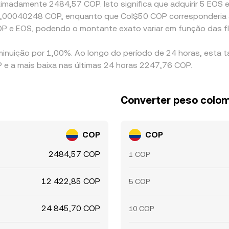
imadamente 2484,57 COP. Isto significa que adquirir 5 EOS eq
de 0,00040248 COP, enquanto que Col$50 COP corresponderia
OP e EOS, podendo o montante exato variar em função das f
minuição por 1,00%. Ao longo do período de 24 horas, esta 
e a mais baixa nas últimas 24 horas 2247,76 COP.
Converter peso colo
COP
COP
2484,57 COP
1 COP
12 422,85 COP
5 COP
24 845,70 COP
10 COP