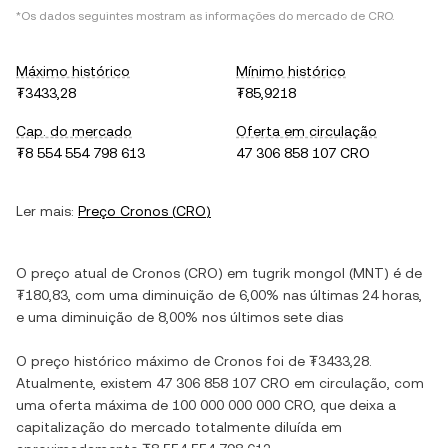
*Os dados seguintes mostram as informações do mercado de
CRO
.
Máximo histórico
Mínimo histórico
₮3433,28
₮85,9218
Cap. do mercado
Oferta em circulação
₮8 554 554 798 613
47 306 858 107 CRO
Ler mais:
Preço
Cronos
(
CRO
)
O preço atual de
Cronos
(
CRO
) em
tugrik mongol
(
MNT
) é de
₮180,83
, com
uma diminuição
de
6,00%
nas últimas 24 horas,
e
uma diminuição
de
8,00%
nos últimos sete dias
O preço histórico máximo de
Cronos
foi de
₮3433,28
.
Atualmente, existem
47 306 858 107 CRO
em circulação, com
uma oferta máxima de
100 000 000 000 CRO
, que deixa a
capitalização do mercado totalmente diluída em