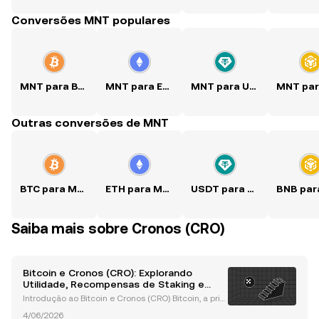
Conversões MNT populares
MNT para BTC
MNT para ETH
MNT para USDT
Outras conversões de MNT
BTC para MNT
ETH para MNT
USDT para MNT
Saiba mais sobre Cronos (CRO)
Bitcoin e Cronos (CRO): Explorando
Utilidade, Recompensas de Staking e
Inovações em Blockchain
Introdução ao Bitcoin e Cronos (CRO) Bitcoin, a prim
eira criptomoeda do mundo, transformou o cenário
4/06/2026