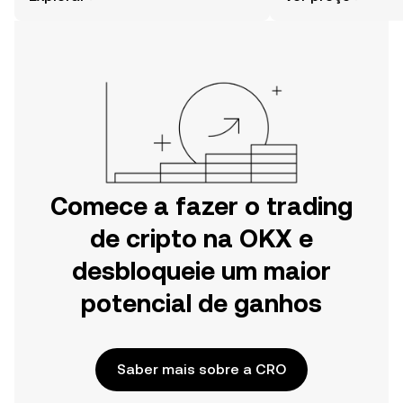
Começa a tua viagem na aplicação
móvel da OKX ou aqui mesmo na
Web.
Comece a fazer o trading
de cripto na OKX e
desbloqueie um maior
potencial de ganhos
Saber mais sobre a CRO