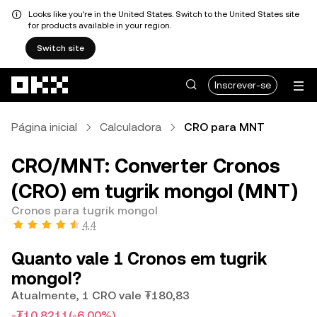
Looks like you're in the United States. Switch to the United States site
for products available in your region.
Switch site
Avançar para conteúdo principal
Inscrever-se
Página inicial
Calculadora
CRO para MNT
CRO/MNT: Converter Cronos
(CRO) em tugrik mongol (MNT)
Cronos para tugrik mongol
4,4
Quanto vale 1 Cronos em tugrik
mongol?
Atualmente, 1 CRO vale ₮180,83
-₮10,8211
(-6,00%)