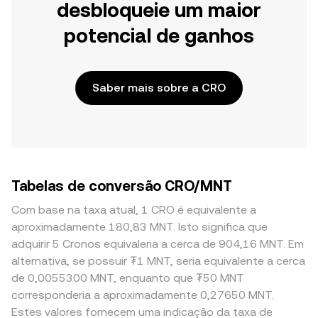
desbloqueie um maior
potencial de ganhos
Saber mais sobre a CRO
Tabelas de conversão CRO/MNT
Com base na taxa atual, 1 CRO é equivalente a
aproximadamente 180,83 MNT. Isto significa que
adquirir 5 Cronos equivaleria a cerca de 904,16 MNT. Em
alternativa, se possuir ₮1 MNT, seria equivalente a cerca
de 0,0055300 MNT, enquanto que ₮50 MNT
corresponderia a aproximadamente 0,27650 MNT.
Estes valores fornecem uma indicação da taxa de