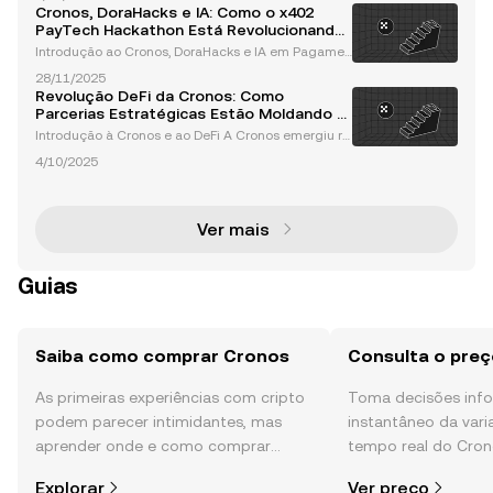
financeiro ao introduzir uma moeda digital descent
Cronos, DoraHacks e IA: Como o x402
ralizada. Como o principal player no espaço cript
PayTech Hackathon Está Revolucionando
Pagamentos em Blockchain
Introdução ao Cronos, DoraHacks e IA em Pagamen
tos Blockchain A convergência entre tecnologia blo
28/11/2025
ckchain e inteligência artificial (IA) está revoluciona
Revolução DeFi da Cronos: Como
ndo o setor financeiro, desbloqueando oportunida
Parcerias Estratégicas Estão Moldando o
Futuro das Finanças em Blockchain
Introdução à Cronos e ao DeFi A Cronos emergiu ra
pidamente como um jogador fundamental no ecos
4/10/2025
sistema de finanças descentralizadas (DeFi), aprov
eitando sua infraestrutura de blockchain escalável
e eco
Ver mais
Guias
Saiba como comprar Cronos
Consulta o pre
As primeiras experiências com cripto
Toma decisões in
podem parecer intimidantes, mas
instantâneo da var
aprender onde e como comprar
tempo real do Cron
cripto é mais simples do que pensas.
comunidade, notícia
Explorar
Ver preço