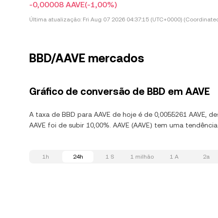
-0,00008 AAVE
(-1,00%)
Última atualização:
Fri Aug 07 2026 04:37:15 (UTC+0000) (Coordinated
BBD/AAVE mercados
Gráfico de conversão de BBD em AAVE
A taxa de BBD para AAVE de hoje é de 0,0055261 AAVE, de
AAVE foi de subir 10,00%. AAVE (AAVE) tem uma tendência 
1h
24h
1 S
1 milhão
1 A
2a