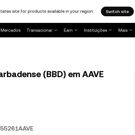
tates site for products available in your region.
Switch site
Mercados
Transacionar
Earn
Instituições
Mais
barbadense (BBD) em AAVE
0055261AAVE