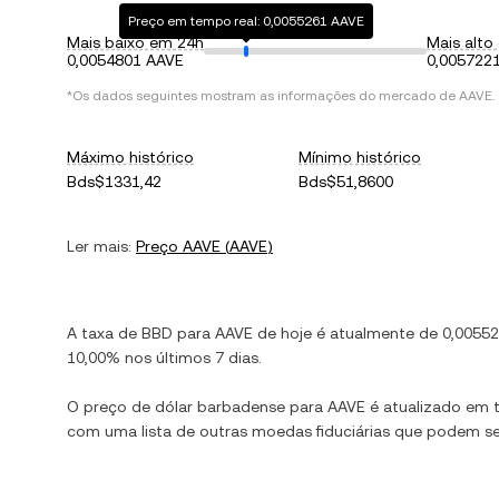
Preço em tempo real: 0,0055261 AAVE
Mais baixo em 24h
Mais alto
0,0054801 AAVE
0,005722
*Os dados seguintes mostram as informações do mercado de
AAVE
.
Máximo histórico
Mínimo histórico
Bds$1331,42
Bds$51,8600
Ler mais:
Preço
AAVE
(
AAVE
)
A taxa de
BBD
para
AAVE
de hoje é atualmente de
0,0055
10,00%
nos últimos 7 dias.
O preço de
dólar barbadense
para
AAVE
é atualizado em t
com uma lista de outras moedas fiduciárias que podem s