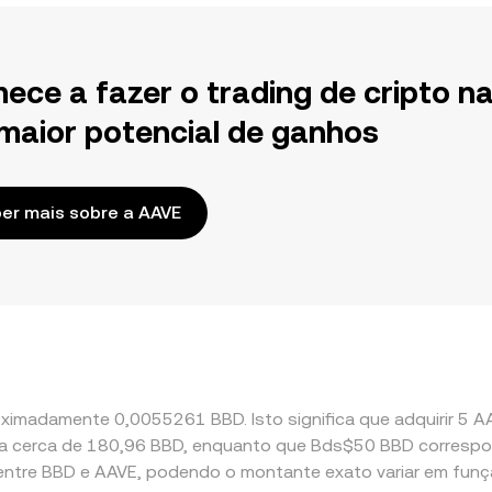
ece a fazer o trading de cripto n
maior potencial de ganhos
er mais sobre a AAVE
oximadamente 0,0055261 BBD. Isto significa que adquirir 5 A
nte a cerca de 180,96 BBD, enquanto que Bds$50 BBD corres
entre BBD e AAVE, podendo o montante exato variar em fun