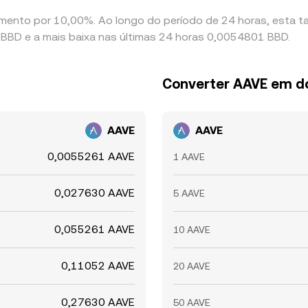
mento por 10,00%. Ao longo do período de 24 horas, esta t
BBD e a mais baixa nas últimas 24 horas 0,0054801 BBD.
Converter AAVE em d
AAVE
AAVE
0,0055261 AAVE
1 AAVE
0,027630 AAVE
5 AAVE
0,055261 AAVE
10 AAVE
0,11052 AAVE
20 AAVE
0,27630 AAVE
50 AAVE