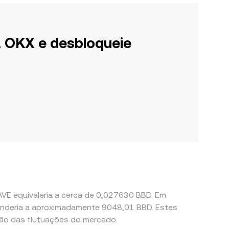
a OKX e desbloqueie
AVE equivaleria a cerca de 0,027630 BBD. Em
ponderia a aproximadamente 9048,01 BBD. Estes
ção das flutuações do mercado.