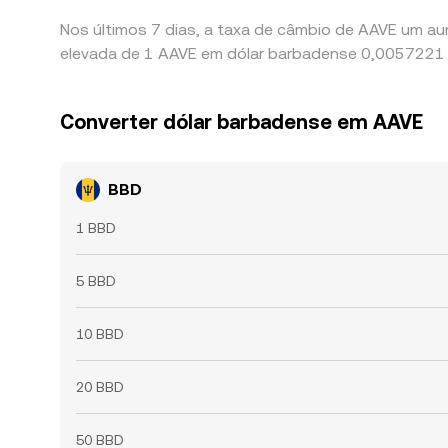
Nos últimos 7 dias, a taxa de câmbio de AAVE um au
elevada de 1 AAVE em dólar barbadense 0,0057221 
Converter dólar barbadense em AAVE
BBD
1 BBD
5 BBD
10 BBD
20 BBD
50 BBD