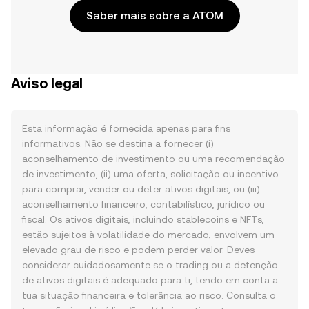
Saber mais sobre a ATOM
Aviso legal
Esta informação é fornecida apenas para fins
informativos. Não se destina a fornecer (i)
aconselhamento de investimento ou uma recomendação
de investimento, (ii) uma oferta, solicitação ou incentivo
para comprar, vender ou deter ativos digitais, ou (iii)
aconselhamento financeiro, contabilístico, jurídico ou
fiscal. Os ativos digitais, incluindo stablecoins e NFTs,
estão sujeitos à volatilidade do mercado, envolvem um
elevado grau de risco e podem perder valor. Deves
considerar cuidadosamente se o trading ou a detenção
de ativos digitais é adequado para ti, tendo em conta a
tua situação financeira e tolerância ao risco. Consulta o