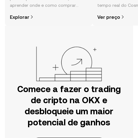
aprender onde e como comprar
tempo real do Cos
cripto é mais simples do que pensas.
da comunidade, not
Explorar
Ver preço
Começa a tua viagem na aplicação
mais.
móvel da OKX ou aqui mesmo na
Web.
Comece a fazer o trading
de cripto na OKX e
desbloqueie um maior
potencial de ganhos