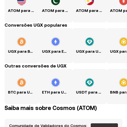
ATOM para USD
ATOM para PKR
ATOM para PHP
Conversões UGX populares
UGX para BTC
UGX para ETH
UGX para USDT
Outras conversões de UGX
BTC para UGX
ETH para UGX
USDT para UGX
Saiba mais sobre Cosmos (ATOM)
Comunidade de Validadores do Cosmos: