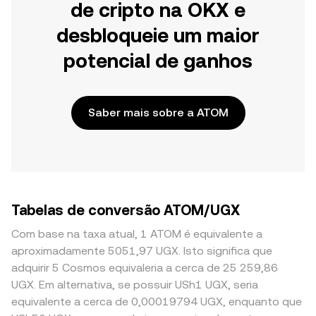
de cripto na OKX e
desbloqueie um maior
potencial de ganhos
Saber mais sobre a ATOM
Tabelas de conversão ATOM/UGX
Com base na taxa atual, 1 ATOM é equivalente a
aproximadamente 5051,97 UGX. Isto significa que
adquirir 5 Cosmos equivaleria a cerca de 25 259,86
UGX. Em alternativa, se possuir USh1 UGX, seria
equivalente a cerca de 0,00019794 UGX, enquanto que