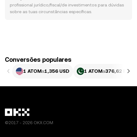
profissional jurídico/fiscal/de investimentos para dúvidas
sobre as tuas circunstâncias específicas.
Conversões populares
1 ATOM
a
1,356 USD
1 ATOM
a
376,62 PKR
©2017 - 2026 OKX.COM