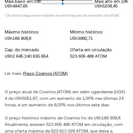
Mais baixo em 24h
Mais alto em 24h
USh4947,65
USh5208,45
*Os dados seguintes mostram as informações do mercado de
ATOM
.
Máximo histórico
Mínimo histórico
USh166 908,8
USh3982,71
Cap. do mercado
Oferta em circulação
USh2 645 240 635 654
523 605 486 ATOM
Ler mais:
Preço
Cosmos
(
ATOM
)
O preço atual de
Cosmos
(
ATOM
) em
xelim ugandense
(
UGX
)
é de
USh5051,97
, com
um aumento
de
1,00%
nas últimas 24
horas, e
um aumento
de
8,00%
nos últimos sete dias
O preço histórico máximo de
Cosmos
foi de
USh166 908,8
.
Atualmente, existem
523 605 486 ATOM
em circulação, com
uma oferta máxima de
523 613 028 ATOM
, que deixa a