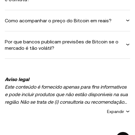
Como acompanhar o preço do Bitcoin em reais?
Por que bancos publicam previsões de Bitcoin se o
mercado é tão volátil?
Aviso legal
Este conteúdo é fornecido apenas para fins informativos
e pode incluir produtos que não estão disponíveis na sua
região. Não se trata de (i) consultoria ou recomendação
de investimento; (ii) uma oferta ou solicitação para
Expandir
comprar, vender ou manter criptoativos ou ativos digitais;
nem (iii) orientação financeira, contábil, jurídica ou fiscal. A
posse de criptoativos ou ativos digitais, incluindo