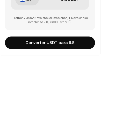
1 Tether = 3,002 Novo shekel israelense, 1 Novo shekel
israelense = 0,33308 Tether
Converter USDT para ILS