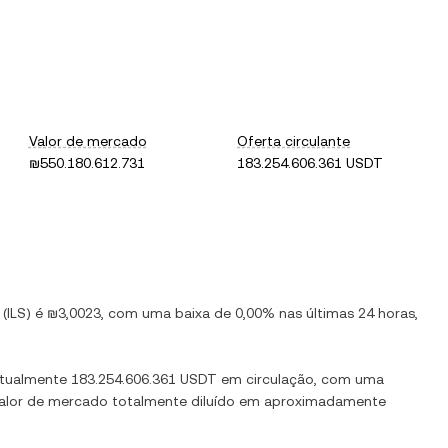
Valor de mercado
Oferta circulante
₪550.180.612.731
183.254.606.361 USDT
(
ILS
) é
₪3,0023
, com
uma baixa
de
0,00%
nas últimas 24 horas,
atualmente
183.254.606.361 USDT
em circulação, com uma
 valor de mercado totalmente diluído em aproximadamente