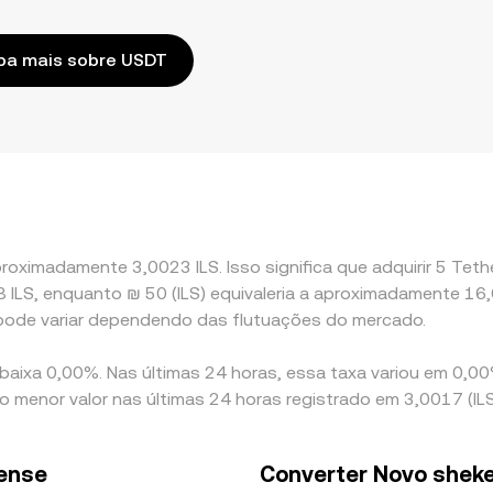
ba mais sobre USDT
oximadamente 3,0023 ILS. Isso significa que adquirir 5 Teth
308 ILS, enquanto ₪ 50 (ILS) equivaleria a aproximadamente 1
 pode variar dependendo das flutuações do mercado.
 baixa 0,00%. Nas últimas 24 horas, essa taxa variou em 0,0
 o menor valor nas últimas 24 horas registrado em 3,0017 (ILS
lense
Converter Novo sheke