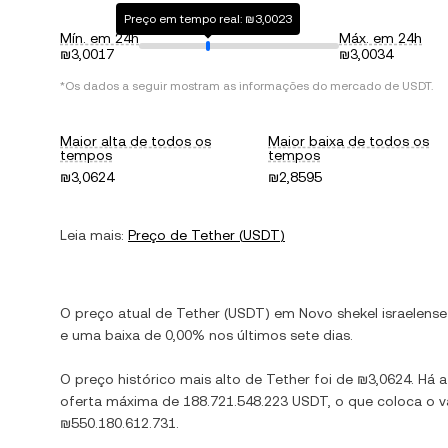
Preço em tempo real: ₪3,0023
Mín. em 24h
Máx. em 24h
₪3,0017
₪3,0034
*Os dados a seguir mostram as informações do mercado de
USDT
.
Maior alta de todos os
Maior baixa de todos os
tempos
tempos
₪3,0624
₪2,8595
Leia mais:
Preço de
Tether
(
USDT
)
O preço atual de
Tether
(
USDT
) em
Novo shekel israelense
e
uma baixa
de
0,00%
nos últimos sete dias.
O preço histórico mais alto de
Tether
foi de
₪3,0624
. Há 
oferta máxima de
188.721.548.223 USDT
, o que coloca o
₪550.180.612.731
.