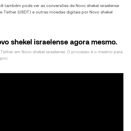
ocê também pode ver as conversões de
Novo shekel israelense
de
Tether
(
USDT
) e outras moedas digitais por
Novo shekel
ovo shekel israelense agora mesmo.
Tether em Novo shekel israelense. O processo é o mesmo para
ipto.