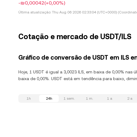
-₪0,00042
(+0,00%)
Última atualização:
Thu Aug 06 2026 02:33:04 (UTC+0000) (Coordinate
Cotação e mercado de USDT/ILS
Gráfico de conversão de USDT em ILS e
Hoje, 1 USDT é igual a 3,0023 ILS, em baixa de 0,00% nas 
baixa de 0,00%. USDT está em tendência para baixo, dimin
1h
24h
1 sem.
1 m.
1 a
2 a