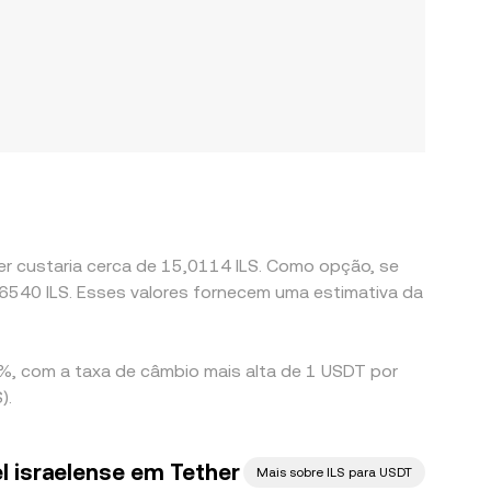
er custaria cerca de 15,0114 ILS. Como opção, se
6,6540 ILS. Esses valores fornecem uma estimativa da
0%, com a taxa de câmbio mais alta de 1 USDT por
).
l israelense em Tether
Mais sobre ILS para USDT