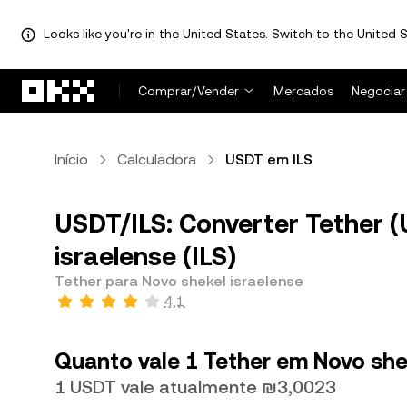
Looks like you're in the United States. Switch to the United S
Pular para o conteúdo principal
Comprar/Vender
Mercados
Negociar
Início
Calculadora
USDT em ILS
USDT/ILS: Converter Tether 
israelense (ILS)
Tether para Novo shekel israelense
4,1
Quanto vale 1 Tether em Novo she
1 USDT vale atualmente ₪3,0023