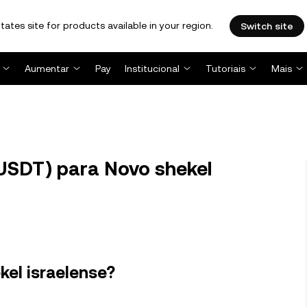
tates site for products available in your region.
Switch site
Aumentar
Pay
Institucional
Tutoriais
Mais
(USDT) para Novo shekel
kel israelense?