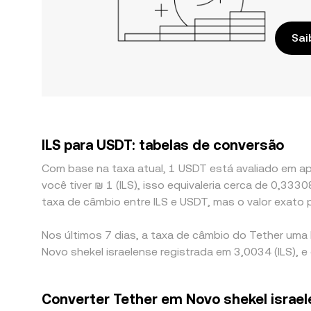
Sai
ILS para USDT: tabelas de conversão
Com base na taxa atual, 1 USDT está avaliado em apr
você tiver ₪ 1 (ILS), isso equivaleria cerca de 0,33
taxa de câmbio entre ILS e USDT, mas o valor exato
Nos últimos 7 dias, a taxa de câmbio do Tether uma
Novo shekel israelense registrada em 3,0034 (ILS), e
Converter Tether em Novo shekel israe