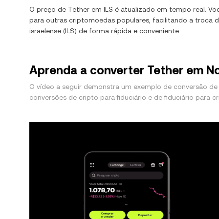
O preço de
Tether
em
ILS
é atualizado em tempo real. V
para outras criptomoedas populares, facilitando a troca 
israelense
(
ILS
) de forma rápida e conveniente.
Aprenda a converter Tether em N
O vídeo a seguir demonstra um exemplo de conversão de 
conversões de cripto para fiduciário e de fiduciário para cr