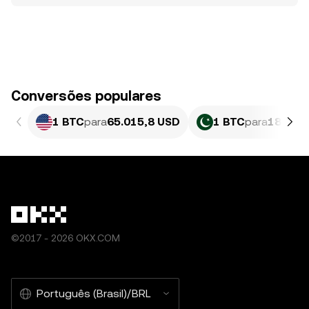
Conversões populares
1 BTC
para
65.015,8 USD
1 BTC
para
18.065
©2017 - 2026 OKX.COM
Português (Brasil)/BRL