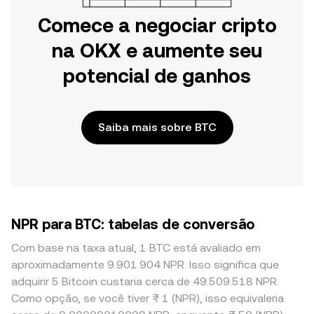
Comece a negociar cripto
na OKX e aumente seu
potencial de ganhos
Saiba mais sobre BTC
NPR para BTC: tabelas de conversão
Com base na taxa atual, 1 BTC está avaliado em
aproximadamente 9.901.904 NPR. Isso significa que
adquirir 5 Bitcoin custaria cerca de 49.509.518 NPR.
Como opção, se você tiver ₨ 1 (NPR), isso equivaleria