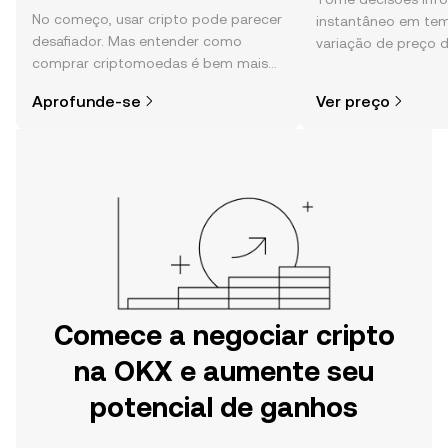
No começo, usar cripto pode parecer
instantâneo em tem
desafiador. Mas entender como
variação de preço d
comprar criptomoedas é bem mais
sentimento da comu
simples do que parece,
e muito mais.
Aprofunde-se
Ver preço
especialmente quando você já sabe
por onde começar.
Comece a negociar cripto
na OKX e aumente seu
potencial de ganhos