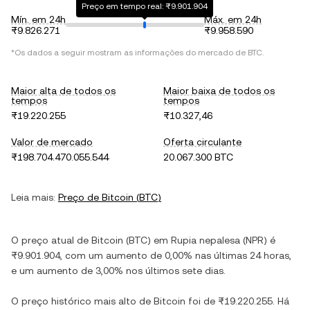
Preço em tempo real: ₨9.901.904
Mín. em 24h
Máx. em 24h
₨9.826.271
₨9.958.590
*Os dados a seguir mostram as informações do mercado de
BTC
.
Maior alta de todos os
Maior baixa de todos os
tempos
tempos
₨19.220.255
₨10.327,46
Valor de mercado
Oferta circulante
₨198.704.470.055.544
20.067.300 BTC
Leia mais:
Preço de
Bitcoin
(
BTC
)
O preço atual de
Bitcoin
(
BTC
) em
Rupia nepalesa
(
NPR
) é
₨9.901.904
, com
um aumento
de
0,00%
nas últimas 24 horas,
e
um aumento
de
3,00%
nos últimos sete dias.
O preço histórico mais alto de
Bitcoin
foi de
₨19.220.255
. Há