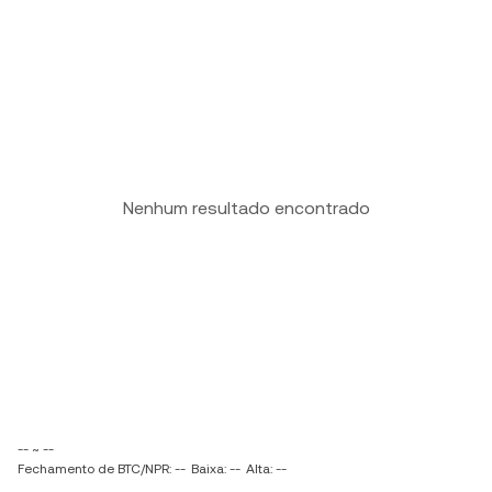
Nenhum resultado encontrado
-- ~ --
Fechamento de BTC/NPR: --
Baixa: --
Alta: --