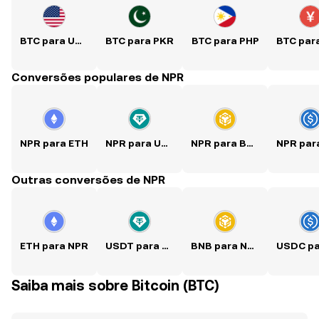
BTC para USD
BTC para PKR
BTC para PHP
Conversões populares de NPR
NPR para ETH
NPR para USDT
NPR para BNB
Outras conversões de NPR
ETH para NPR
USDT para NPR
BNB para NPR
Saiba mais sobre Bitcoin (BTC)