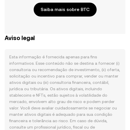
Saiba mais sobre BTC
Aviso legal
Esta informação é fornecida apenas para fins
informativos. Esse conteúdo não se destina a fornecer (i)
consultoria ou recomendação de investimento, (ii) oferta,
solicitação ou incentivo para comprar, vender ou manter
ativos digitais ou (iii) consultoria financeira, contábil,
jurídica ou tributária. Os ativos digitais, incluindo
stablecoins e NFTs, estão sujeitos à volatilidade do
mercado, envolvem alto grau de risco e podem perder
valor. Você deve avaliar cuidadosamente se negociar ou
manter ativos digitais é adequado para sua condição
financeira e tolerância ao risco. Em caso de dúvida,
consulte um profissional jurídico, fiscal ou de