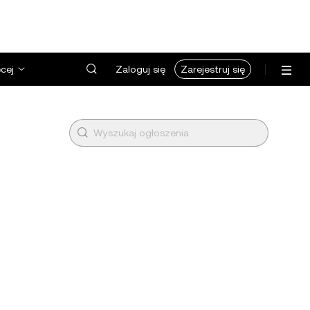
cej
Zaloguj się
Zarejestruj się