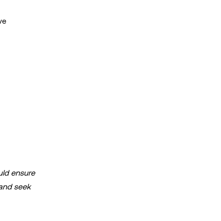
ve
ould ensure
 and seek