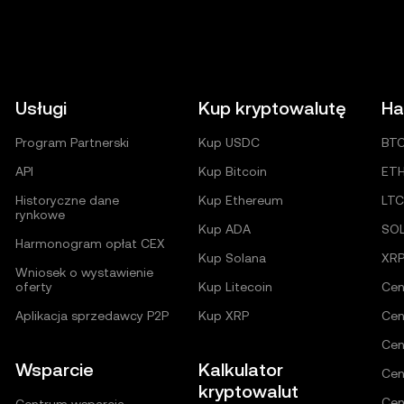
Usługi
Kup kryptowalutę
Ha
Program Partnerski
Kup USDC
BT
API
Kup Bitcoin
ET
Historyczne dane
Kup Ethereum
LTC
rynkowe
Kup ADA
SO
Harmonogram opłat CEX
Kup Solana
XR
Wniosek o wystawienie
oferty
Kup Litecoin
Cen
Aplikacja sprzedawcy P2P
Kup XRP
Cen
Cen
Wsparcie
Kalkulator
Cen
kryptowalut
Cen