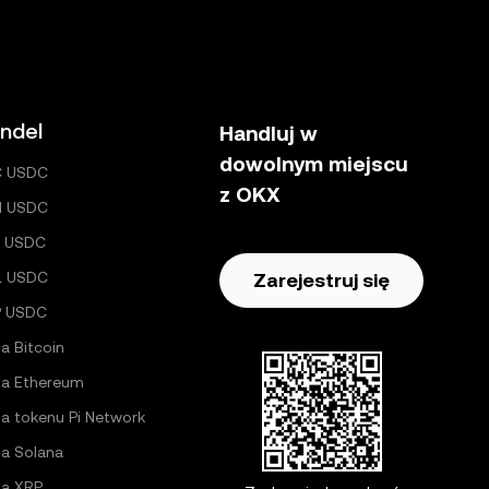
ndel
Handluj w
dowolnym miejscu
C USDC
z OKX
H USDC
 USDC
L USDC
Zarejestruj się
P USDC
a Bitcoin
a Ethereum
a tokenu Pi Network
a Solana
a XRP