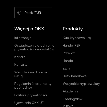
Polski/EUR
Więcej o OKX
Produkty
Informacje
Kup kryptowalutę
Oświadczenie o ochronie
Handel P2P
prywatności kandydatów
Przelicz
Kariera
Handel
Kontakt
Earn
Warunki świadczenia
usługi
Boty handlowe
Regulamin (instrumenty
Wszystkie kryptowaluty
pochodne)
Akademia
Polityka prywatności
TradingView
Ujawnienia OKX UE
X-RWA