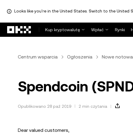
Looks like you're in the United States. Switch to the United S
Przejdź do głównej treści
Kup kryptowalutę
Wpłać
Rynki
Centrum wsparcia
Ogłoszenia
Nowe notowa
Spendcoin (SPND
Opublikowano 28 paź 2019
2 min czytania
Dear valued customers,