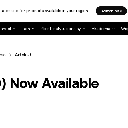
tates site for products available in your region.
Switch site
Handel
Earn
Klient instytucjonalny
Akademia
Wię
nia
Artykuł
) Now Available