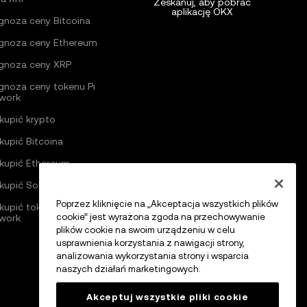
Zeskanuj, aby pobrać
aplikację OKX
gnoza ceny Bitcoina
gnoza ceny Ethereum
gnoza ceny XRP
gnoza ceny tokenu Pi
work
 kupić krypto
 kupić Bitcoina
 kupić Ethereum
 kupić Solanę
Poprzez kliknięcie na „Akceptacja wszystkich plików
 kupić token Pi
cookie” jest wyrażona zgoda na przechowywanie
work
plików cookie na swoim urządzeniu w celu
usprawnienia korzystania z nawigacji strony,
analizowania wykorzystania strony i wsparcia
naszych działań marketingowych.
Akceptuj wszystkie pliki cookie