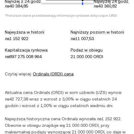
Najniżej z 24 godz.
Najwyżej 24 godz.
лв40 384,85
лв43 360,82
*Poniższe dane przedstawiają informacje rynkowe dotyczące
ORDI
.
Najwyższa w historii
Najniższy poziom w historii
лв1 152 922
лв11 007,53
Kapitalizacja rynkowa
Podaż w obiegu
лв897 275 008 964
21 000 000 ORDI
Czytaj więcej:
Ordinals
(
ORDI
) cena
Aktualna cena
Ordinals
(
ORDI
) w
som uzbecki
(
UZS
) wynosi
лв42 727,38
wraz z
wzrost
z
3,00%
w ciągu ostatnich 24
godzin i
wzrost
z
1,00%
w ciągu ostatnich siedmiu dni.
Najwyższa historyczna cena
Ordinals
wynosiła
лв1 152 922
.
Obecnie w obiegu znajduje się
21 000 000 ORDI
, przy
maksymalnej podaży wynoszącej
21 000 000 ORDI
, co daje w