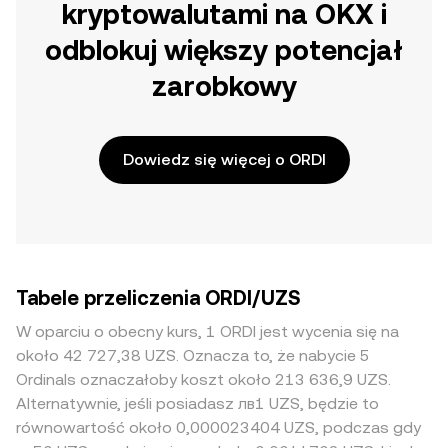
kryptowalutami na OKX i
odblokuj większy potencjał
zarobkowy
Dowiedz się więcej o ORDI
Tabele przeliczenia ORDI/UZS
W oparciu o obecny kurs, 1 ORDI jest wycenia się na
około 42 727,38 UZS. Oznacza to, że nabycie 5
Ordinals oznaczałoby koszt około 213 636,9 UZS.
Alternatywnie, jeśli posiadasz лв1 UZS, będzie to
równowartość około 0,000023404 UZS, podczas gdy