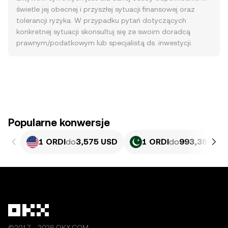
świetle jej obecnej i przyszłej sytuacji finansowej oraz
tolerancji ryzyka. W przypadku pytań dotyczących
konkretnej sytuacji skonsultuj się ze swoim doradcą
prawnym/podatkowym lub specjalistą ds. inwestycji.
Popularne konwersje
1 ORDI
do
3,575 USD
1 ORDI
do
993,38 PKR
©2017 - 2026 OKX.COM