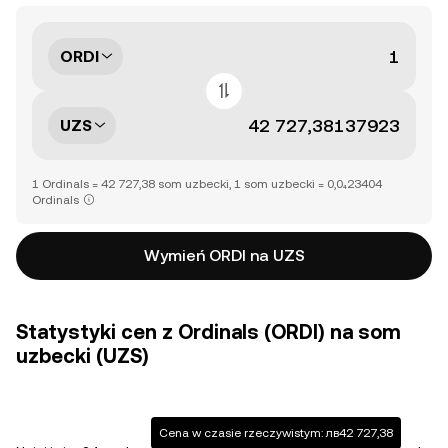
ORDI
UZS
1 Ordinals = 42 727,38 som uzbecki, 1 som uzbecki = 0,0₄23404
Ordinals
Wymień ORDI na UZS
Statystyki cen z Ordinals (ORDI) na som
uzbecki (UZS)
Cena w czasie rzeczywistym: лв42 727,38