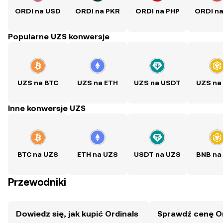
ORDI na USD
ORDI na PKR
ORDI na PHP
ORDI n
Popularne UZS konwersje
UZS na BTC
UZS na ETH
UZS na USDT
UZS na
Inne konwersje UZS
BTC na UZS
ETH na UZS
USDT na UZS
BNB na
Przewodniki
Dowiedz się, jak kupić Ordinals
Sprawdź cenę Or