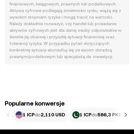
finansowych, księgowych, prawnych lub podatkowych.
Aktywa cyfrowe podlegają zmienności rynku, wiążą się z
wysokim stopniem ryzyka i mogą tracić na wartości.
Należy dokładnie rozważyć, czy handel lub posiadanie
aktywów cyfrowych jest dla danej osoby odpowiednie w
świetle jej obecnej i przyszłej sytuacji finansowej oraz
tolerancji ryzyka. W przypadku pytań dotyczących
konkretnej sytuacji skonsultuj się ze swoim doradcą
prawnym/podatkowym lub specjalistą ds. inwestycji.
Popularne konwersje
1 ICP
do
2,110 USD
1 ICP
do
586,3 PKR