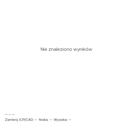
Nie znaleziono wyników
-- ~ --
Zamknij ICP/CAD: --
Niska: --
Wysoka: --