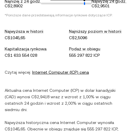
Najniżej z 24 godz.
Najwyżej 24 godz.
C$2,8902
C$2,9501
*Poniższe dane przedstawiają informacje rynkowe dotyczące
ICP
.
Najwyższa w historii
Najniższy poziom w historii
C$1045,65
C$2,5096
Kapitalizacja rynkowa
Podaż w obiegu
C$1 633 554 028
555 297 822 ICP
Czytaj więcej:
Internet Computer
(
ICP
) cena
Aktualna cena
Internet Computer
(
ICP
) w
dolar kanadyjski
(
CAD
) wynosi
C$2,9418
wraz z
wzrost
z
1,00%
w ciągu
ostatnich 24 godzin i
wzrost
z
2,00%
w ciągu ostatnich
siedmiu dni.
Najwyższa historyczna cena
Internet Computer
wynosiła
C$1045,65
. Obecnie w obiegu znajduje się
555 297 822 ICP
,