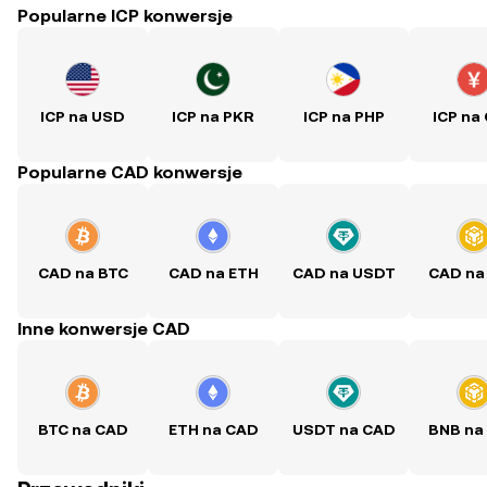
Popularne ICP konwersje
ICP na USD
ICP na PKR
ICP na PHP
ICP na
Popularne CAD konwersje
CAD na BTC
CAD na ETH
CAD na USDT
CAD na
Inne konwersje CAD
BTC na CAD
ETH na CAD
USDT na CAD
BNB na