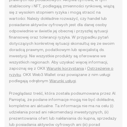
stablecoiny i NFT, podlegają zmienności rynkowej, wiążą
się z wysokim stopniem ryzyka i mogą stracić na
wartości. Należy dokładnie rozważyć, czy handel lub
posiadanie aktywów cyfrowych jest dla danej osoby
odpowiednie w świetle jej obecnej i przyszłej sytuacji
finansowej oraz tolerancji ryzyka. W przypadku pytań
dotyczących konkretnej sytuacji skonsultuj się ze swoim
doradcą prawnym, podatkowym lub specjalistą ds.
inwestycji. Nie wszystkie produkty są oferowane we
wszystkich regionach. Aby uzyskać więcej informacji,
zapoznaj się z OKX
Warunki korzystania
i
Ostrzeżenie o
ryzyku
. OKX Web3 Wallet oraz powiązane z nim usługi
podlegają odrębnym
Warunki usługi
.
Przeglądasz treść, która została podsumowana przez AI.
Pamiętaj, że podane informacje mogą nie być dokładne,
kompletne ani aktualne. Ta informacja nie ma na celu (i)
udzielania porad ani rekomendacji inwestycyjnych, (ii)
prezentowania ofert lub nakłaniania do kupna, sprzedaży
lub posiadania aktywów cyfrowych ani (iii) porad