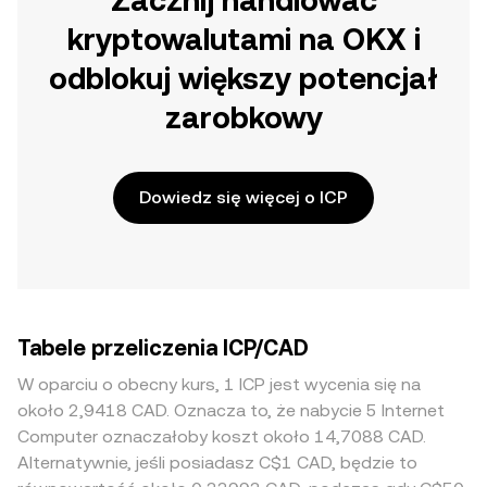
Zacznij handlować
kryptowalutami na OKX i
odblokuj większy potencjał
zarobkowy
Dowiedz się więcej o ICP
Tabele przeliczenia ICP/CAD
W oparciu o obecny kurs, 1 ICP jest wycenia się na
około 2,9418 CAD. Oznacza to, że nabycie 5 Internet
Computer oznaczałoby koszt około 14,7088 CAD.
Alternatywnie, jeśli posiadasz C$1 CAD, będzie to