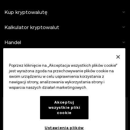
Kup kryptowalutę
Kalkulator kryptowalut
Handel
Poprzez kliknięcie na „Akceptacja wszystkich plików cookie”
jest wyrażona zgoda na przechowywanie plików cookie na
swoim urządzeniu w celu usprawnienia korzystania z
nawigacji strony, analizowania wykorzystania strony i
wsparcia naszych działań marketingowych.
Firma OKX Europe Limited działająca pod nazwą
Akceptuj
wszystkie pliki
handlową OKX jest obecnie platformą handlu
cookie
kryptowalutami autoryzowaną jako dostawca usług
kryptowalutowych przez MFSA zgodnie z art. 28
ustawy o rynkach aktywów kryptograficznych (rozdział
Ustawienia plików