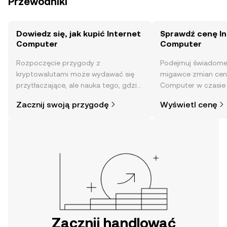
Przewodniki
Dowiedz się, jak kupić Internet
Sprawdź cenę In
Computer
Computer
Rozpoczęcie przygody z
Podejmuj świadome 
kryptowalutami może wydawać się
migawce zmian ceny
przytłaczające, ale nauka tego, gdzie
Computer w czasie 
i jak je kupować, jest prostsza, niż
nastrojów społeczn
Zacznij swoją przygodę
Wyświetl cenę
mogłoby się wydawać. Rozpocznij
nie tylko.
swoją przygodę w aplikacji mobilnej
OKX lub bezpośrednio na stronie.
Zacznij handlować