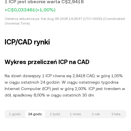
1 ICP jest obecnie warta C$2,9418
+C$0,033461
(+1,00%)
Ostatnia aktualizacja:
Sat Aug 08 2026 14:28:47 (UTC+0000) (Coordinated
Universal Time)
ICP/CAD rynki
Wykres przeliczeń ICP na CAD
Na dzień dzisiejszy 1 ICP równa się 2,9418 CAD, w górę 1,00%
w ciągu ostatnich 24 godzin. W ciągu ostatniego tygodnia
Internet Computer (ICP) jest w górę 2,00%. ICP jest trendem w
dół, spadkowy 8,00% w ciągu ostatnich 30 dni.
1 godz.
24 godz.
1 tydz.
1 mies.
1 rok
2 lata