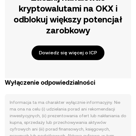
kryptowalutami na OKX i
odblokuj większy potencjał
zarobkowy
Dowiedz się więcej o ICP
Wyłączenie odpowiedzialności
Informacja ta ma charakter wyłącznie informacyjny. Nie
ma ona na celu (i) udzielania porad ani rekomendacji
inwestycyjnych, (ii) prezentowania ofert lub nakłaniania do
kupna, sprzedaży lub przechowywania aktywów
cyfrowych ani (iii) porad finansowych, księgowych,
prawnych lub podatkowych. Aktywa cyfrowe, w tym