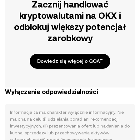
Zacznij handlować
kryptowalutami na OKX i
odblokuj większy potencjał
zarobkowy
Dowiedz się więcej o GOAT
Wyłączenie odpowiedzialności
Informacja ta ma charakter wyłącznie informacyjny. Nie
ma ona na celu (i) udzielania porad ani rekomendacji
inwestycyjnych, (ii) prezentowania ofert lub nakłaniania do
kupna, sprzedaży lub przechowywania aktywów
cyfrowych ani (iii) porad finansowych, księgowych,