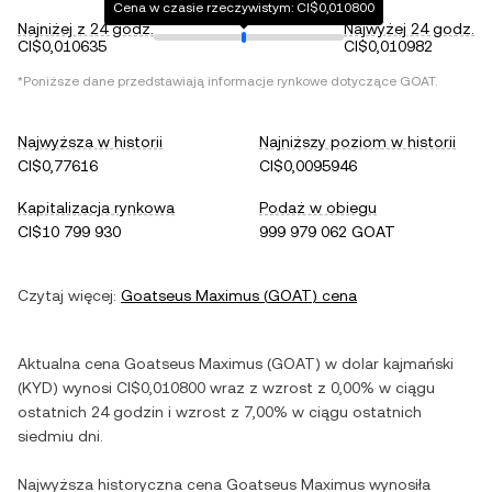
Cena w czasie rzeczywistym: CI$0,010800
Najniżej z 24 godz.
Najwyżej 24 godz.
CI$0,010635
CI$0,010982
*Poniższe dane przedstawiają informacje rynkowe dotyczące
GOAT
.
Najwyższa w historii
Najniższy poziom w historii
CI$0,77616
CI$0,0095946
Kapitalizacja rynkowa
Podaż w obiegu
CI$10 799 930
999 979 062 GOAT
Czytaj więcej:
Goatseus Maximus
(
GOAT
) cena
Aktualna cena
Goatseus Maximus
(
GOAT
) w
dolar kajmański
(
KYD
) wynosi
CI$0,010800
wraz z
wzrost
z
0,00%
w ciągu
ostatnich 24 godzin i
wzrost
z
7,00%
w ciągu ostatnich
siedmiu dni.
Najwyższa historyczna cena
Goatseus Maximus
wynosiła