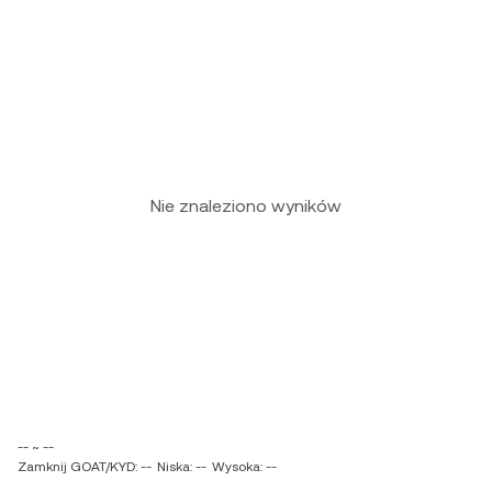
Nie znaleziono wyników
-- ~ --
Zamknij GOAT/KYD: --
Niska: --
Wysoka: --