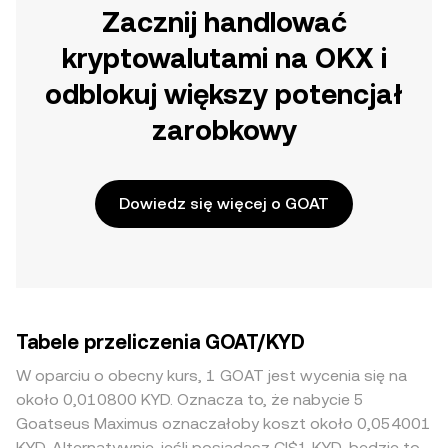
Zacznij handlować
kryptowalutami na OKX i
odblokuj większy potencjał
zarobkowy
Dowiedz się więcej o GOAT
Tabele przeliczenia GOAT/KYD
W oparciu o obecny kurs, 1 GOAT jest wycenia się na
około 0,010800 KYD. Oznacza to, że nabycie 5
Goatseus Maximus oznaczałoby koszt około 0,054001
KYD. Alternatywnie, jeśli posiadasz CI$1 KYD, będzie to