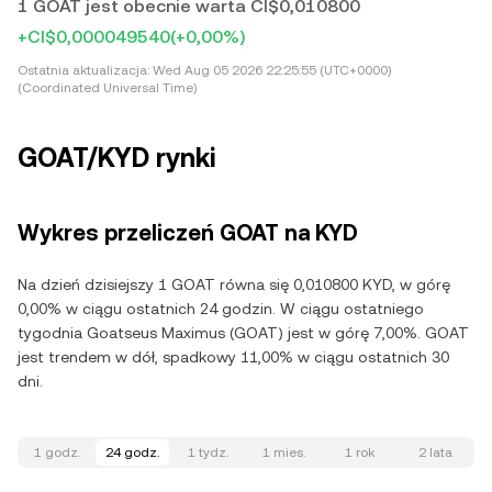
1 GOAT jest obecnie warta CI$0,010800
+CI$0,000049540
(+0,00%)
Ostatnia aktualizacja:
Wed Aug 05 2026 22:25:55 (UTC+0000)
(Coordinated Universal Time)
GOAT/KYD rynki
Wykres przeliczeń GOAT na KYD
Na dzień dzisiejszy 1 GOAT równa się 0,010800 KYD, w górę
0,00% w ciągu ostatnich 24 godzin. W ciągu ostatniego
tygodnia Goatseus Maximus (GOAT) jest w górę 7,00%. GOAT
jest trendem w dół, spadkowy 11,00% w ciągu ostatnich 30
dni.
1 godz.
24 godz.
1 tydz.
1 mies.
1 rok
2 lata