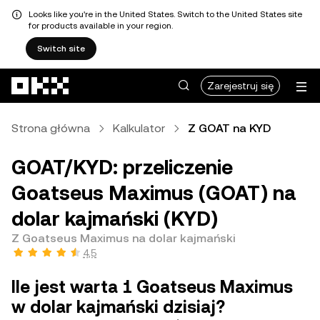
Looks like you're in the United States. Switch to the United States site
for products available in your region.
Switch site
Przejdź do głównej treści
Zarejestruj się
Strona główna
Kalkulator
Z GOAT na KYD
GOAT/KYD: przeliczenie
Goatseus Maximus (GOAT) na
dolar kajmański (KYD)
Z Goatseus Maximus na dolar kajmański
4,5
Ile jest warta 1 Goatseus Maximus
w dolar kajmański dzisiaj?