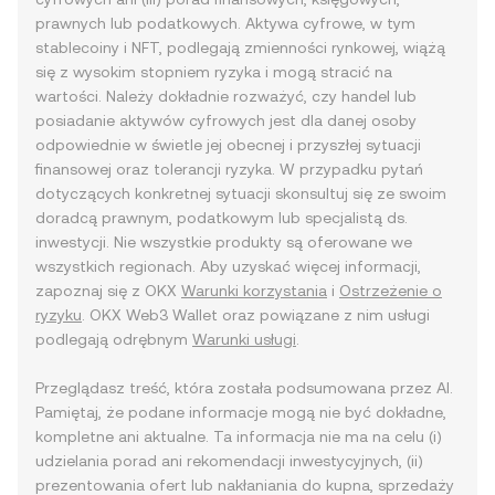
prawnych lub podatkowych. Aktywa cyfrowe, w tym
stablecoiny i NFT, podlegają zmienności rynkowej, wiążą
się z wysokim stopniem ryzyka i mogą stracić na
wartości. Należy dokładnie rozważyć, czy handel lub
posiadanie aktywów cyfrowych jest dla danej osoby
odpowiednie w świetle jej obecnej i przyszłej sytuacji
finansowej oraz tolerancji ryzyka. W przypadku pytań
dotyczących konkretnej sytuacji skonsultuj się ze swoim
doradcą prawnym, podatkowym lub specjalistą ds.
inwestycji. Nie wszystkie produkty są oferowane we
wszystkich regionach. Aby uzyskać więcej informacji,
zapoznaj się z OKX
Warunki korzystania
i
Ostrzeżenie o
ryzyku
. OKX Web3 Wallet oraz powiązane z nim usługi
podlegają odrębnym
Warunki usługi
.
Przeglądasz treść, która została podsumowana przez AI.
Pamiętaj, że podane informacje mogą nie być dokładne,
kompletne ani aktualne. Ta informacja nie ma na celu (i)
udzielania porad ani rekomendacji inwestycyjnych, (ii)
prezentowania ofert lub nakłaniania do kupna, sprzedaży