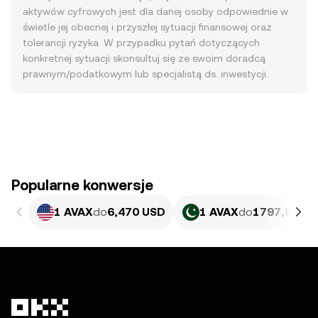
aktywów cyfrowych jest dla danej osoby odpowiednie w
świetle jej obecnej i przyszłej sytuacji finansowej oraz
tolerancji ryzyka. W przypadku pytań dotyczących
konkretnej sytuacji skonsultuj się ze swoim doradcą
prawnym/podatkowym lub specjalistą ds. inwestycji.
Popularne konwersje
1 AVAX
do
6,470 USD
1 AVAX
do
1797,81 PK