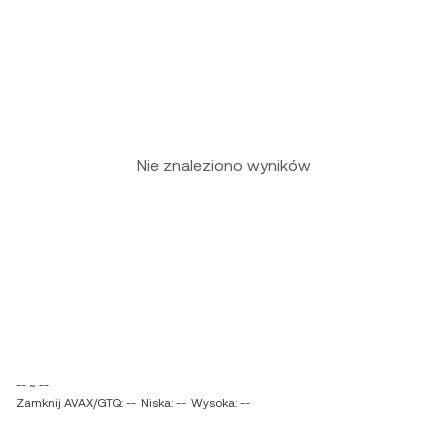
Nie znaleziono wyników
-- ~ --
Zamknij AVAX/GTQ: --
Niska: --
Wysoka: --