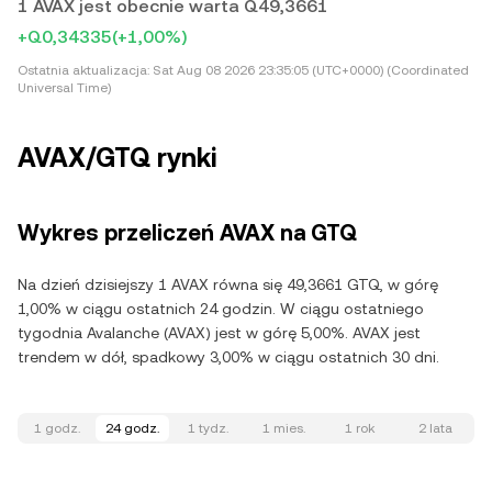
1 AVAX jest obecnie warta Q49,3661
+Q0,34335
(+1,00%)
Ostatnia aktualizacja:
Sat Aug 08 2026 23:35:05 (UTC+0000) (Coordinated
Universal Time)
AVAX/GTQ rynki
Wykres przeliczeń AVAX na GTQ
Na dzień dzisiejszy 1 AVAX równa się 49,3661 GTQ, w górę
1,00% w ciągu ostatnich 24 godzin. W ciągu ostatniego
tygodnia Avalanche (AVAX) jest w górę 5,00%. AVAX jest
trendem w dół, spadkowy 3,00% w ciągu ostatnich 30 dni.
1 godz.
24 godz.
1 tydz.
1 mies.
1 rok
2 lata