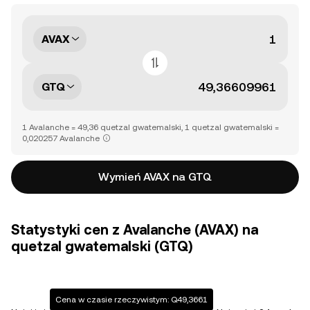
AVAX
GTQ
1 Avalanche = 49,36 quetzal gwatemalski, 1 quetzal gwatemalski =
0,020257 Avalanche
Wymień AVAX na GTQ
Statystyki cen z Avalanche (AVAX) na
quetzal gwatemalski (GTQ)
Cena w czasie rzeczywistym: Q49,3661