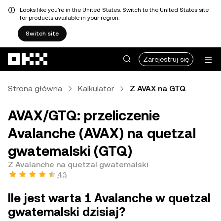
Looks like you're in the United States. Switch to the United States site
for products available in your region.
Switch site
Przejdź do głównej treści
Zarejestruj się
Strona główna
Kalkulator
Z AVAX na GTQ
AVAX/GTQ: przeliczenie
Avalanche (AVAX) na quetzal
gwatemalski (GTQ)
Z Avalanche na quetzal gwatemalski
4,3
Ile jest warta 1 Avalanche w quetzal
gwatemalski dzisiaj?