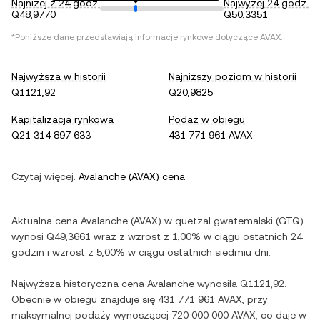
Najniżej z 24 godz.
Najwyżej 24 godz.
Q48,9770
Q50,3351
*Poniższe dane przedstawiają informacje rynkowe dotyczące
AVAX
.
Najwyższa w historii
Najniższy poziom w historii
Q1121,92
Q20,9825
Kapitalizacja rynkowa
Podaż w obiegu
Q21 314 897 633
431 771 961 AVAX
Czytaj więcej:
Avalanche
(
AVAX
) cena
Aktualna cena
Avalanche
(
AVAX
) w
quetzal gwatemalski
(
GTQ
)
wynosi
Q49,3661
wraz z
wzrost
z
1,00%
w ciągu ostatnich 24
godzin i
wzrost
z
5,00%
w ciągu ostatnich siedmiu dni.
Najwyższa historyczna cena
Avalanche
wynosiła
Q1121,92
.
Obecnie w obiegu znajduje się
431 771 961 AVAX
, przy
maksymalnej podaży wynoszącej
720 000 000 AVAX
, co daje w