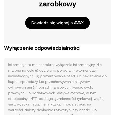
zarobkowy
Dowiedz się więcej o AVAX
Wyłączenie odpowiedzialności
Informacja ta ma charakter wyłącznie informacyjny. Nie
ma ona na celu (i) udzielania porad ani rekomendacji
inwestycyjnych, (ii) prezentowania ofert lub nakłaniania do
kupna, sprzedaży lub przechowywania aktywów
cyfrowych ani (iii) porad finansowych, księgowych,
prawnych lub podatkowych. Aktywa cyfrowe, w tym
stablecoiny i NFT, podlegają zmienności rynkowej, wiążą
się z wysokim stopniem ryzyka i mogą stracić na
wartości. Należy dokładnie rozważyć, czy handel lub