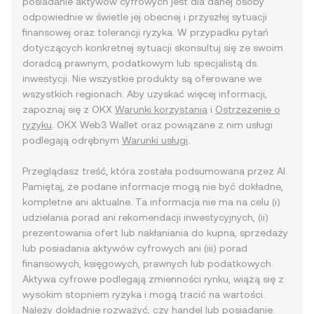
posiadanie aktywów cyfrowych jest dla danej osoby
odpowiednie w świetle jej obecnej i przyszłej sytuacji
finansowej oraz tolerancji ryzyka. W przypadku pytań
dotyczących konkretnej sytuacji skonsultuj się ze swoim
doradcą prawnym, podatkowym lub specjalistą ds.
inwestycji. Nie wszystkie produkty są oferowane we
wszystkich regionach. Aby uzyskać więcej informacji,
zapoznaj się z OKX
Warunki korzystania
i
Ostrzeżenie o
ryzyku
. OKX Web3 Wallet oraz powiązane z nim usługi
podlegają odrębnym
Warunki usługi
.
Przeglądasz treść, która została podsumowana przez AI.
Pamiętaj, że podane informacje mogą nie być dokładne,
kompletne ani aktualne. Ta informacja nie ma na celu (i)
udzielania porad ani rekomendacji inwestycyjnych, (ii)
prezentowania ofert lub nakłaniania do kupna, sprzedaży
lub posiadania aktywów cyfrowych ani (iii) porad
finansowych, księgowych, prawnych lub podatkowych.
Aktywa cyfrowe podlegają zmienności rynku, wiążą się z
wysokim stopniem ryzyka i mogą tracić na wartości.
Należy dokładnie rozważyć, czy handel lub posiadanie