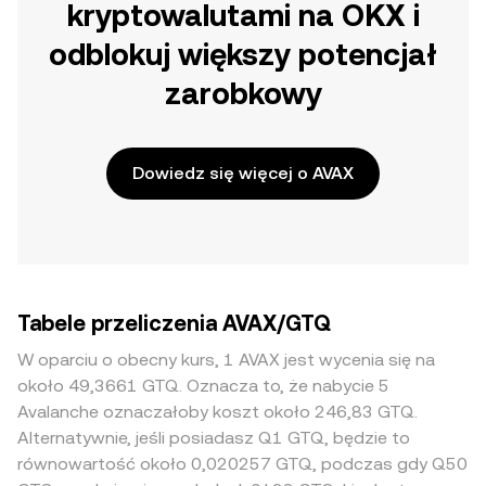
kryptowalutami na OKX i
odblokuj większy potencjał
zarobkowy
Dowiedz się więcej o AVAX
Tabele przeliczenia AVAX/GTQ
W oparciu o obecny kurs, 1 AVAX jest wycenia się na
około 49,3661 GTQ. Oznacza to, że nabycie 5
Avalanche oznaczałoby koszt około 246,83 GTQ.
Alternatywnie, jeśli posiadasz Q1 GTQ, będzie to
równowartość około 0,020257 GTQ, podczas gdy Q50