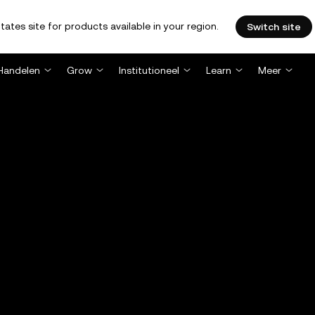
tates site for products available in your region.
Switch site
Handelen
Grow
Institutioneel
Learn
Meer