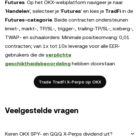
Futures
. Op het OKX-webplatform navigeer je naar
'
Handelen
', selecteer je '
Futures
' en kies je
TradFi
in de
Futures-categorie
. Beide contracten ondersteunen
limiet-, markt-, TP/SL-, trigger-, trailing-TP/SL-, iceberg-,
TWAP- en schaalorders. Minimale positieomvang: 0,01
contracten; van 1x tot 10x leverage voor alle EER-
gebruikers die de
verplichte
geschiktheidsbeoordeling
hebben doorstaan.
Trade TradFi X-Perps op OKX
Veelgestelde vragen
Keren OKX SPY- en QQQ X-Perps dividend uit?