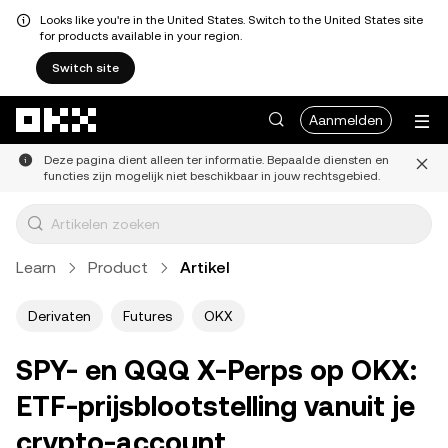
Looks like you're in the United States. Switch to the United States site
for products available in your region.
Switch site
Overslaan naar hoofdinhoud
Aanmelden
Deze pagina dient alleen ter informatie. Bepaalde diensten en
functies zijn mogelijk niet beschikbaar in jouw rechtsgebied.
Learn
Product
Artikel
Derivaten
Futures
OKX
SPY- en QQQ X-Perps op OKX:
ETF-prijsblootstelling vanuit je
crypto-account