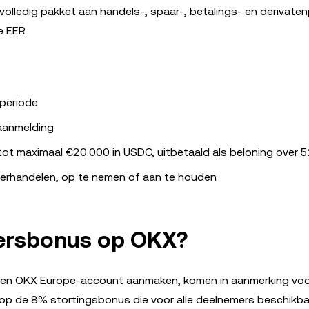
olledig pakket aan handels-, spaar-, betalings- en derivate
e EER.
eperiode
aanmelding
tot maximaal €20.000 in USDC, uitbetaald als beloning over 
verhandelen, op te nemen of aan te houden
kersbonus op OKX?
 een OKX Europe-account aanmaken, komen in aanmerking vo
op de 8% stortingsbonus die voor alle deelnemers beschikbaa