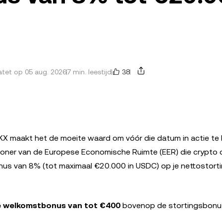
38
tet op 05 aug. 2026
7 min. leestijd
OKX maakt het de moeite waard om vóór die datum in actie te
inwoner van de Europese Economische Ruimte (EER) die crypto
onus van 8% (tot maximaal €20.000 in USDC) op je nettostort
e welkomstbonus van tot €400
bovenop de stortingsbonu