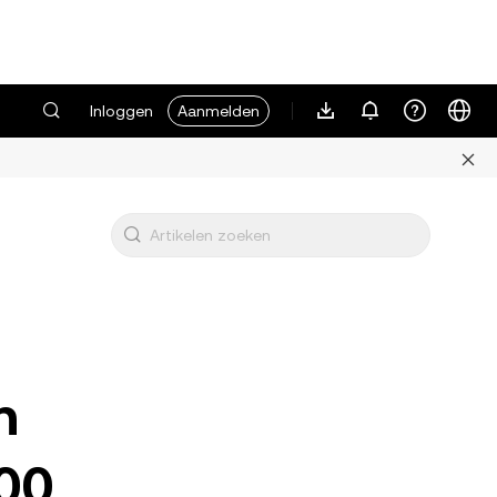
Inloggen
Aanmelden
n
00