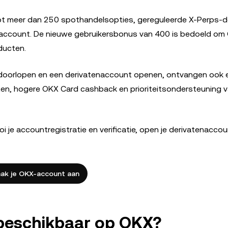
ot meer dan 250 spothandelsopties, gereguleerde X-Perps-de
n account. De nieuwe gebruikersbonus van 400 is bedoeld om
ducten.
 doorlopen en een derivatenaccount openen, ontvangen ook e
en, hogere OKX Card cashback en prioriteitsondersteuning v
i je accountregistratie en verificatie, open je derivatenacco
.
ak je OKX-account aan
 beschikbaar op OKX?