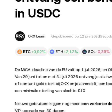
in USDC
OKX Learn
Gepubliceerd op
12 jun. 2026
Geüpda
BTC
+0,92%
ETH
+2,12%
SOL
-0,39%
De MiCA-deadline van de EU valt op 1 juli 2026, en 
Van 29 juni tot en met 31 juli 2026 ontvang je als 
of contant geld stort bij OKX en je aanmeldt, een b
een minimale storting van slechts €10.
Nieuwe gebruikers krijgen nog meer:
een verbeterd
VIP-upgrade van 30 dagen.