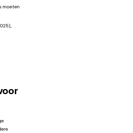
es moeten
2025),
voor
ge
dere