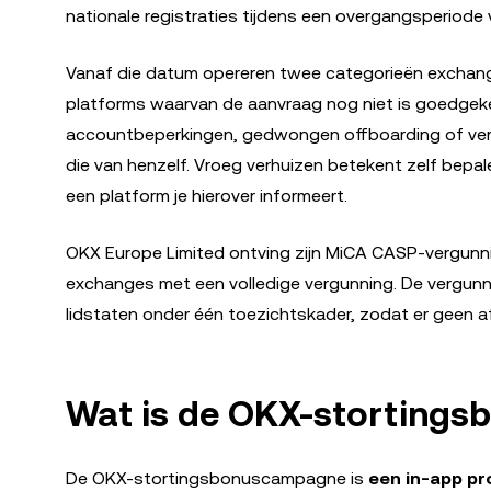
nationale registraties tijdens een overgangsperiode 
Vanaf die datum opereren twee categorieën exchange
platforms waarvan de aanvraag nog niet is goedgeke
accountbeperkingen, gedwongen offboarding of vertra
die van henzelf. Vroeg verhuizen betekent zelf bepal
een platform je hierover informeert.
OKX Europe Limited ontving zijn MiCA CASP-vergunni
exchanges met een volledige vergunning. De vergunn
lidstaten onder één toezichtskader, zodat er geen af
Wat is de OKX-storting
De OKX-stortingsbonuscampagne is
een in-app p