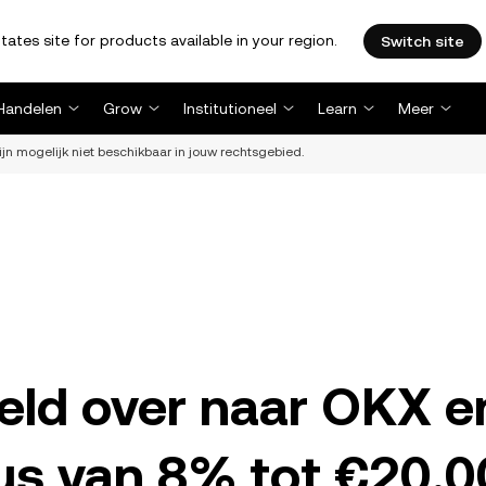
tates site for products available in your region.
Switch site
Handelen
Grow
Institutioneel
Learn
Meer
ijn mogelijk niet beschikbaar in jouw rechtsgebied.
geld over naar OKX e
us van 8% tot €20.0