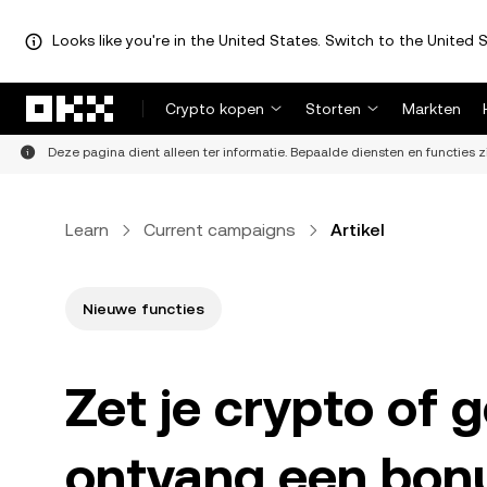
Looks like you're in the United States. Switch to the United S
Overslaan naar hoofdinhoud
Crypto kopen
Storten
Markten
Deze pagina dient alleen ter informatie. Bepaalde diensten en functies z
Learn
Current campaigns
Artikel
Nieuwe functies
Zet je crypto of 
ontvang een bon