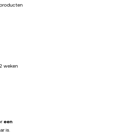
nproducten
52 weken
or
een
r is.