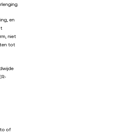
rlenging.
ing, en
et
rm, niet
ten tot
dwijde
ER-
to of