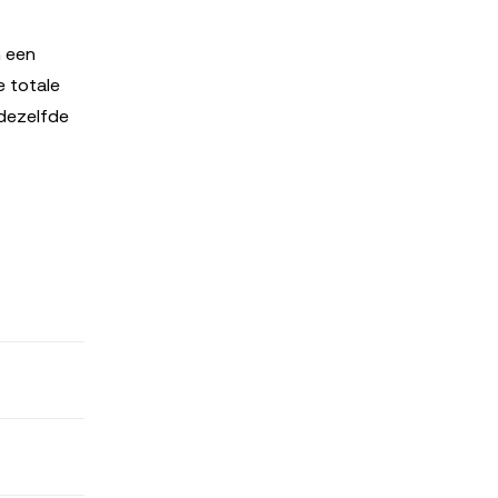
n een
 totale
 dezelfde