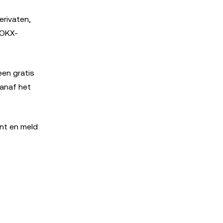
rivaten,
 OKX-
en gratis
anaf het
unt en meld