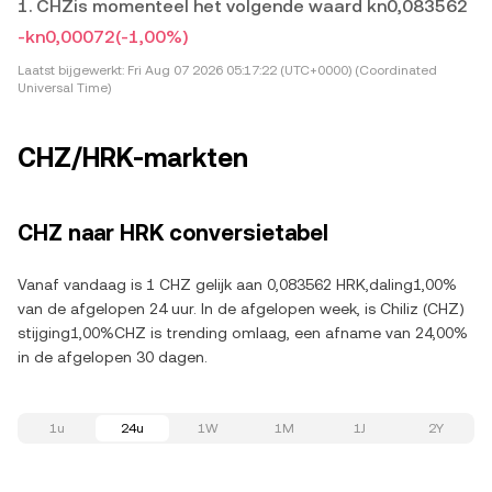
1. CHZis momenteel het volgende waard kn0,083562
-kn0,00072
(-1,00%)
Laatst bijgewerkt:
Fri Aug 07 2026 05:17:22 (UTC+0000) (Coordinated
Universal Time)
CHZ/HRK-markten
CHZ naar HRK conversietabel
Vanaf vandaag is 1 CHZ gelijk aan 0,083562 HRK,daling1,00%
van de afgelopen 24 uur. In de afgelopen week, is Chiliz (CHZ)
stijging1,00%CHZ is trending omlaag, een afname van 24,00%
in de afgelopen 30 dagen.
1u
24u
1W
1M
1J
2Y