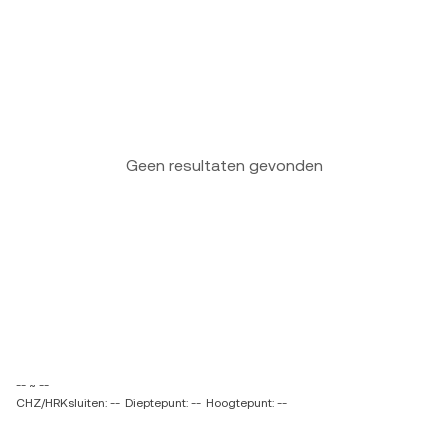
Geen resultaten gevonden
-- ~ --
CHZ/HRKsluiten: --
Dieptepunt: --
Hoogtepunt: --