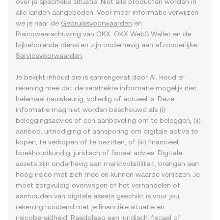
over je specifieke situatie. Niet alle producten worden in
alle landen aangeboden. Voor meer informatie verwijzen
we je naar de
Gebruiksvoorwaarden
en
Risicowaarschuwing
van OKX. OKX Web3 Wallet en de
bijbehorende diensten zijn onderhevig aan afzonderlijke
Servicevoorwaarden
.
Je bekijkt inhoud die is samengevat door AI. Houd er
rekening mee dat de verstrekte informatie mogelijk niet
helemaal nauwkeurig, volledig of actueel is. Deze
informatie mag niet worden beschouwd als (i)
beleggingsadvies of een aanbeveling om te beleggen, (ii)
aanbod, uitnodiging of aansporing om digitale activa te
kopen, te verkopen of te bezitten, of (iii) financieel,
boekhoudkundig, juridisch of fiscaal advies. Digitale
assets zijn onderhevig aan marktvolatiliteit, brengen een
hoog risico met zich mee en kunnen waarde verliezen. Je
moet zorgvuldig overwegen of het verhandelen of
aanhouden van digitale assets geschikt is voor jou,
rekening houdend met je financiële situatie en
risicobereidheid. Raadpleeg een juridisch, fiscaal of