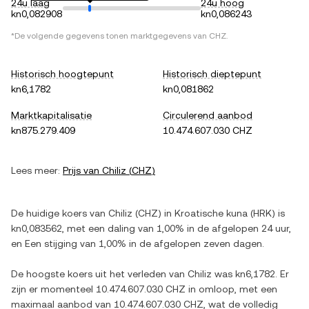
24u laag
24u hoog
kn0,082908
kn0,086243
*De volgende gegevens tonen marktgegevens van
CHZ
.
Historisch hoogtepunt
Historisch dieptepunt
kn6,1782
kn0,081862
Marktkapitalisatie
Circulerend aanbod
kn875.279.409
10.474.607.030 CHZ
Lees meer:
Prijs van
Chiliz
(
CHZ
)
De huidige koers van
Chiliz
(
CHZ
) in
Kroatische kuna
(
HRK
) is
kn0,083562
, met
een daling
van
1,00%
in de afgelopen 24 uur,
en
Een stijging
van
1,00%
in de afgelopen zeven dagen.
De hoogste koers uit het verleden van
Chiliz
was
kn6,1782
. Er
zijn er momenteel
10.474.607.030 CHZ
in omloop, met een
maximaal aanbod van
10.474.607.030 CHZ
, wat de volledig