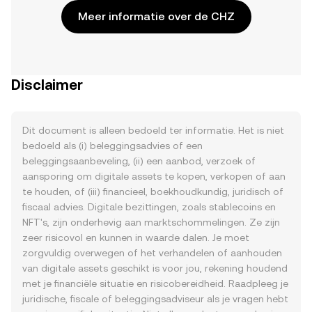
Meer informatie over de CHZ
Disclaimer
Dit document is alleen bedoeld ter informatie. Het is niet
bedoeld als (i) beleggingsadvies of een
beleggingsaanbeveling, (ii) een aanbod, verzoek of
aansporing om digitale assets te kopen, verkopen of aan
te houden, of (iii) financieel, boekhoudkundig, juridisch of
fiscaal advies. Digitale bezittingen, zoals stablecoins en
NFT's, zijn onderhevig aan marktschommelingen. Ze zijn
zeer risicovol en kunnen in waarde dalen. Je moet
zorgvuldig overwegen of het verhandelen of aanhouden
van digitale assets geschikt is voor jou, rekening houdend
met je financiële situatie en risicobereidheid. Raadpleeg je
juridische, fiscale of beleggingsadviseur als je vragen hebt