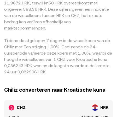
11,9672 HRK, terwijl kn50 HRK overeenkomt met
marktdynamieken voor kortetermijnvolatiliteit bovenop
van vraag en aanbod dat u als CHZ/HRK conversion rate
veroorzaken. Daarnaast wordt CHZ wereldwijd vaak eerst
ongeveer 598,36 HRK. Deze cijfers geven een indicatie
deze structurele factoren, waaronder funding rates op
ziet.
geprijsd tegenover stablecoins zoals USDT, waarna een
van de wisselkoers tussen HRK en CHZ, het exacte
CHZ-perpetuals, het aflopen van derivaten, en on-chain
omrekening naar HRK plaatsvindt; als USDT tijdelijk boven
bedrag kan variëren afhankelijk van
en exchange-gerelateerde whale-flows die orderboeken
of onder pari ten opzichte van fiat noteert, werkt dat
tijdelijk kunnen domineren.
marktschommelingen.
door in de uiteindelijke CHZ/HRK-notering. Arbitrageurs
kopen waar CHZ relatief goedkoper is en verkopen waar
het duurder is, wat verschillen doorgaans verkleint, maar
Tijdens de afgelopen 7 dagen is de wisselkoers van de
fricties zoals transactiekosten, opnametijden, KYC-
Chiliz met Een stijging 1,00%. Gedurende de 24-
processen en blockchain-congestie maken dit
uursperiode varieerde deze koers met 1,00%, waarbij de
stabiliserende effect onvolledig en niet instantaan.
hoogste wisselkoers van 1 CHZ voor Kroatische kuna
0,086243 HRK was en de laagste waarde in de laatste
24 uur 0,082908 HRK.
Chiliz converteren naar Kroatische kuna
CHZ
HRK