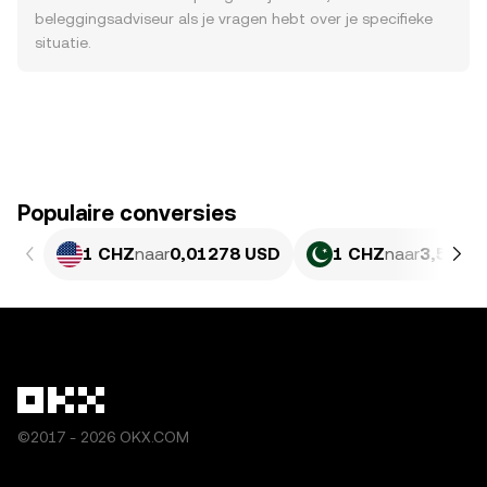
beleggingsadviseur als je vragen hebt over je specifieke
situatie.
Populaire conversies
1 CHZ
naar
0,01278 USD
1 CHZ
naar
3,549 
©2017 - 2026 OKX.COM