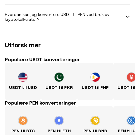
Hvordan kan jeg konvertere USDT til PEN ved bruk av
kryptokalkulator?
Utforsk mer
Populære USDT konverteringer
USDT til USD
USDT til PKR
USDT til PHP
USDT ti
Populære PEN konverteringer
PEN til BTC
PEN til ETH
PEN til BNB
PEN til