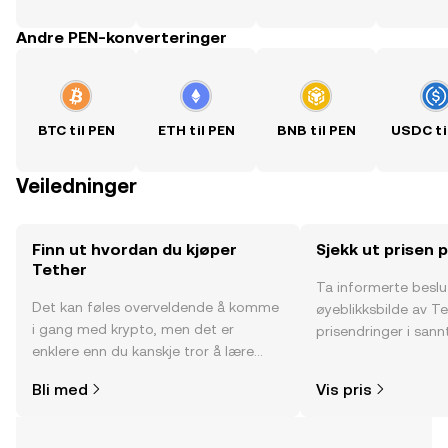
Andre PEN-konverteringer
BTC til PEN
ETH til PEN
BNB til PEN
USDC ti
Veiledninger
Finn ut hvordan du kjøper
Sjekk ut prisen 
Tether
Ta informerte besl
Det kan føles overveldende å komme
øyeblikksbilde av Te
i gang med krypto, men det er
prisendringer i sannt
enklere enn du kanskje tror å lære
fellesskapssentimen
hvor og hvordan man kjøper krypto.
Bli med
Vis pris
Kom i gang med reisen din på OKX-
mobilappen eller rett her på nettet.