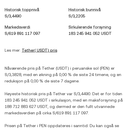
Historisk toppnivå
Historisk bunnivå
S/3,4490
S/3,2205
Markedsverdi
Sirkulerende forsyning
S/619 891 117 097
183 245 941 052 USDT
Les mer:
Tether
(
USDT
) pris
Nåværende pris på
Tether
(
USDT
) i
peruanske sol
(
PEN
) er
S/3,3828
, med
en økning
på
0,00 %
de siste 24 timene, og
en
reduksjon
på
0,00 %
de siste 7 dagene.
Høyeste historisk pris på
Tether
var
S/3,4490
. Det er for tiden
183 245 941 052 USDT
i sirkulasjon, med en maksforsyning på
188 712 883 627 USDT
, og dermed er den fullt utvannede
markedsverdien på cirka
S/619 891 117 097
.
Prisen på
Tether
i
PEN
oppdateres i sanntid. Du kan også se