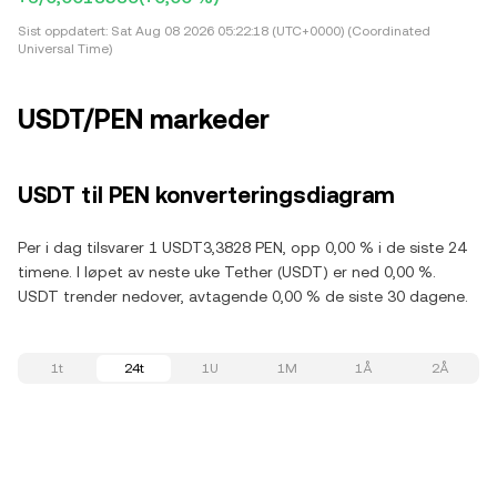
Sist oppdatert:
Sat Aug 08 2026 05:22:18 (UTC+0000) (Coordinated
Universal Time)
USDT/PEN markeder
USDT til PEN konverteringsdiagram
Per i dag tilsvarer 1 USDT3,3828 PEN, opp 0,00 % i de siste 24
timene. I løpet av neste uke Tether (USDT) er ned 0,00 %.
USDT trender nedover, avtagende 0,00 % de siste 30 dagene.
1t
24t
1U
1M
1Å
2Å