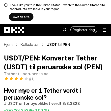
Looks like you're in the United States. Switch to the United States site
for products available in your region.
Switch site
Hopp over til hovedinnhold
Registrer deg
Hjem
Kalkulator
USDT til PEN
USDT/PEN: Konverter Tether
(USDT) til peruanske sol (PEN)
Tether til peruanske sol
4,1
Hvor mye er 1 Tether verdt i
peruanske sol?
1 USDT er for øyeblikket verdt S/3,3828
+S/0,0013539
(+0,00 %)