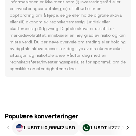
informasjonen er ikke ment som (i) investeringsråd eller
en investeringsanbefaling, (ii) et tilbud eller en
oppfordring om å kjøpe, selge eller holde digitale aktiva,
eller (iii) økonomisk, regnskapsmessig, juridisk eller
skattemessig rådgivning. Digitale aktiva er utsatt for
markedsvolatilitet, innebærer en høy grad av risiko og kan
miste verdi. Du bør nøye overveie om trading eller holding
av digitale aktiva passer for deg i lys av din økonomiske
situasjon og risikotoleranse. Rådfør deg med en
regnskapsfører/investeringsspesialist for spørsmål om de
spesifikke omstendighetene dine.
Populære konverteringer
1 USDT
til
0,99942 USD
1 USDT
til
277,7 PKR