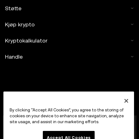
Støtte
Kjøp krypto
Kryptokalkulator
Handle
By clicking “Accept All Cookies”, you agree to the storing of
cookies on your device to enhance site navigation, analyze
OKX Europe Limited, som opererer under
site usage, and assist in our marketing efforts.
handelsnavnet OKX, er nå en handelsplattform for
kryptoaktiva autorisert som en leverandør av
Accept All Cookies