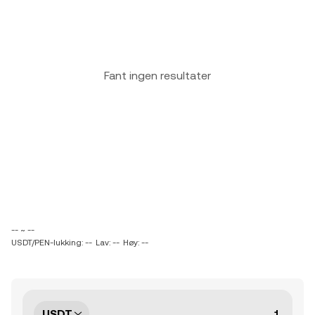
Fant ingen resultater
-- ~ --
USDT/PEN-lukking: --
Lav: --
Høy: --
USDT