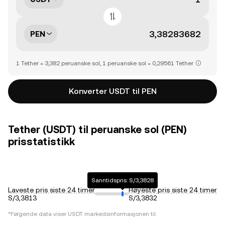
PEN
1 Tether = 3,382 peruanske sol, 1 peruanske sol = 0,29561 Tether
Konverter USDT til PEN
Tether (USDT) til peruanske sol (PEN)
prisstatistikk
Sanntidspris: S/3,3828
Laveste pris siste 24 timer
Høyeste pris siste 24 timer
S/3,3813
S/3,3832
*Følgende data viser
USDT
markedsinformasjonen til.