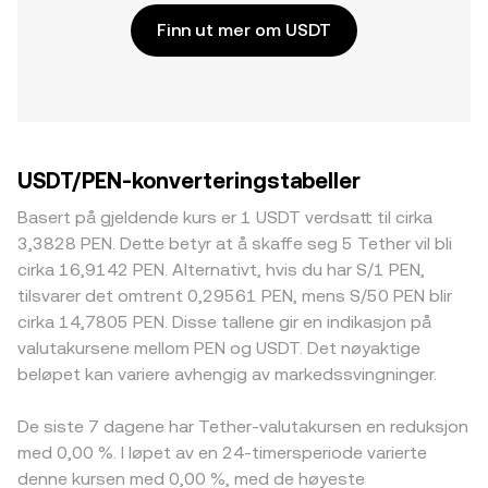
Finn ut mer om USDT
USDT/PEN-konverteringstabeller
Basert på gjeldende kurs er 1 USDT verdsatt til cirka
3,3828 PEN. Dette betyr at å skaffe seg 5 Tether vil bli
cirka 16,9142 PEN. Alternativt, hvis du har S/1 PEN,
tilsvarer det omtrent 0,29561 PEN, mens S/50 PEN blir
cirka 14,7805 PEN. Disse tallene gir en indikasjon på
valutakursene mellom PEN og USDT. Det nøyaktige
beløpet kan variere avhengig av markedssvingninger.
De siste 7 dagene har Tether-valutakursen en reduksjon
med 0,00 %. I løpet av en 24-timersperiode varierte
denne kursen med 0,00 %, med de høyeste