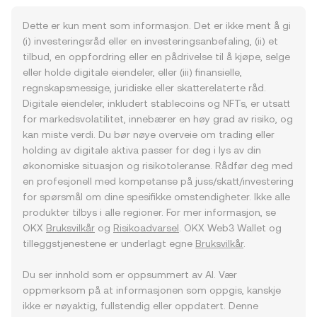
Dette er kun ment som informasjon. Det er ikke ment å gi
(i) investeringsråd eller en investeringsanbefaling, (ii) et
tilbud, en oppfordring eller en pådrivelse til å kjøpe, selge
eller holde digitale eiendeler, eller (iii) finansielle,
regnskapsmessige, juridiske eller skatterelaterte råd.
Digitale eiendeler, inkludert stablecoins og NFTs, er utsatt
for markedsvolatilitet, innebærer en høy grad av risiko, og
kan miste verdi. Du bør nøye overveie om trading eller
holding av digitale aktiva passer for deg i lys av din
økonomiske situasjon og risikotoleranse. Rådfør deg med
en profesjonell med kompetanse på juss/skatt/investering
for spørsmål om dine spesifikke omstendigheter. Ikke alle
produkter tilbys i alle regioner. For mer informasjon, se
OKX
Bruksvilkår
og
Risikoadvarsel
. OKX Web3 Wallet og
tilleggstjenestene er underlagt egne
Bruksvilkår
.
Du ser innhold som er oppsummert av AI. Vær
oppmerksom på at informasjonen som oppgis, kanskje
ikke er nøyaktig, fullstendig eller oppdatert. Denne