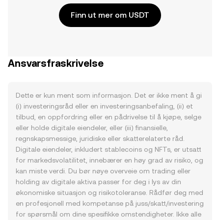
Finn ut mer om USDT
Ansvarsfraskrivelse
Dette er kun ment som informasjon. Det er ikke ment å gi
(i) investeringsråd eller en investeringsanbefaling, (ii) et
tilbud, en oppfordring eller en pådrivelse til å kjøpe, selge
eller holde digitale eiendeler, eller (iii) finansielle,
regnskapsmessige, juridiske eller skatterelaterte råd.
Digitale eiendeler, inkludert stablecoins og NFTs, er utsatt
for markedsvolatilitet, innebærer en høy grad av risiko, og
kan miste verdi. Du bør nøye overveie om trading eller
holding av digitale aktiva passer for deg i lys av din
økonomiske situasjon og risikotoleranse. Rådfør deg med
en profesjonell med kompetanse på juss/skatt/investering
for spørsmål om dine spesifikke omstendigheter. Ikke alle