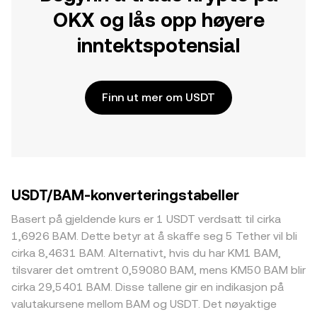
OKX og lås opp høyere
inntektspotensial
Finn ut mer om USDT
USDT/BAM-konverteringstabeller
Basert på gjeldende kurs er 1 USDT verdsatt til cirka
1,6926 BAM. Dette betyr at å skaffe seg 5 Tether vil bli
cirka 8,4631 BAM. Alternativt, hvis du har KM1 BAM,
tilsvarer det omtrent 0,59080 BAM, mens KM50 BAM blir
cirka 29,5401 BAM. Disse tallene gir en indikasjon på
valutakursene mellom BAM og USDT. Det nøyaktige