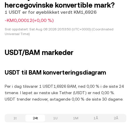
hercegovinske konvertible mark?
1 USDT er for øyeblikket verdt KM1,6926
-KM0,00012
(+0,00 %)
Sist oppdatert:
Sat Aug 08 2026 20:53:50 (UTC+0000) (Coordinated
Universal Time)
USDT/BAM markeder
USDT til BAM konverteringsdiagram
Per i dag tilsvarer 1 USDT1,6926 BAM, ned 0,00 % i de siste 24
timene. I løpet av neste uke Tether (USDT) er ned 0,00 %.
USDT trender nedover, avtagende 0,00 % de siste 30 dagene.
1t
24t
1U
1M
1Å
2Å