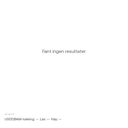
Fant ingen resultater
-- ~ --
USDT/BAM-lukking: --
Lav: --
Høy: --