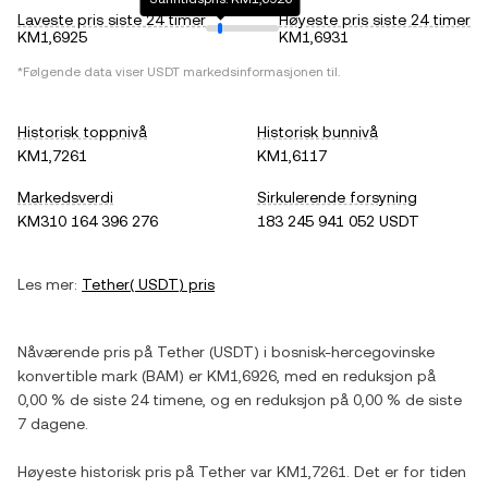
Laveste pris siste 24 timer
Høyeste pris siste 24 timer
KM1,6925
KM1,6931
*Følgende data viser
USDT
markedsinformasjonen til.
Historisk toppnivå
Historisk bunnivå
KM1,7261
KM1,6117
Markedsverdi
Sirkulerende forsyning
KM310 164 396 276
183 245 941 052 USDT
Les mer:
Tether
(
USDT
) pris
Nåværende pris på
Tether
(
USDT
) i
bosnisk-hercegovinske
konvertible mark
(
BAM
) er
KM1,6926
, med
en reduksjon
på
0,00 %
de siste 24 timene, og
en reduksjon
på
0,00 %
de siste
7 dagene.
Høyeste historisk pris på
Tether
var
KM1,7261
. Det er for tiden