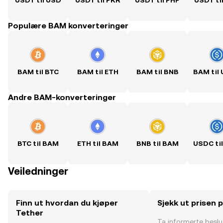
USDT til USD
USDT til PKR
USDT til PHP
USDT ti
Populære BAM konverteringer
BAM til BTC
BAM til ETH
BAM til BNB
BAM til
Andre BAM-konverteringer
BTC til BAM
ETH til BAM
BNB til BAM
USDC ti
Veiledninger
Finn ut hvordan du kjøper
Sjekk ut prisen 
Tether
Ta informerte besl