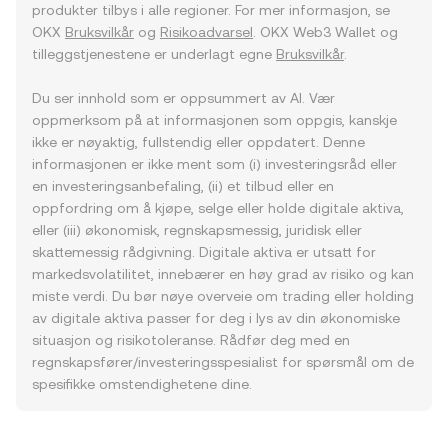
produkter tilbys i alle regioner. For mer informasjon, se
OKX
Bruksvilkår
og
Risikoadvarsel
. OKX Web3 Wallet og
tilleggstjenestene er underlagt egne
Bruksvilkår
.
Du ser innhold som er oppsummert av AI. Vær
oppmerksom på at informasjonen som oppgis, kanskje
ikke er nøyaktig, fullstendig eller oppdatert. Denne
informasjonen er ikke ment som (i) investeringsråd eller
en investeringsanbefaling, (ii) et tilbud eller en
oppfordring om å kjøpe, selge eller holde digitale aktiva,
eller (iii) økonomisk, regnskapsmessig, juridisk eller
skattemessig rådgivning. Digitale aktiva er utsatt for
markedsvolatilitet, innebærer en høy grad av risiko og kan
miste verdi. Du bør nøye overveie om trading eller holding
av digitale aktiva passer for deg i lys av din økonomiske
situasjon og risikotoleranse. Rådfør deg med en
regnskapsfører/investeringsspesialist for spørsmål om de
spesifikke omstendighetene dine.