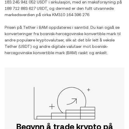
183 245 941 052 USDT
i sirkulasjon, med en maksforsyning på
188 712 883 627 USDT
, og dermed er den fullt utvannede
markedsverdien på cirka
KM310 164 396 276
.
Prisen på
Tether
i
BAM
oppdateres i sanntid. Du kan også se
konverteringer fra
bosnisk-hercegovinske konvertible mark
til
andre populære kryptovalutaer, slik at det blir lett å veksle
Tether
(
USDT
) og andre digitale valutaer mot
bosnisk-
hercegovinske konvertible mark
(
BAM
) raskt og enkelt.
Begynn å trade krypto på