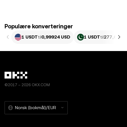
Populære konverteringer
1 USDT
til
0,99924 USD
1 USDT
til
277,65 PK
©2017 – 2026 OKX.COM
Norsk (bokmål)/EUR