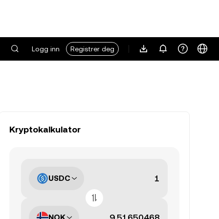
Logg inn
Registrer deg
Kryptokalkulator
USDC
NOK