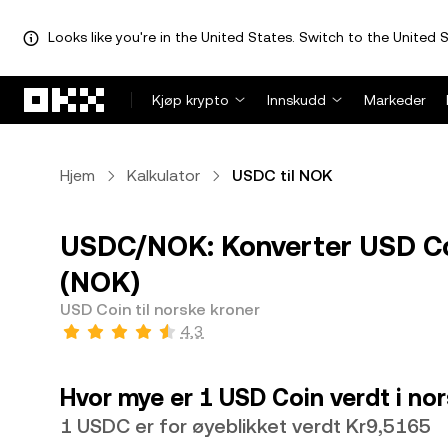
Looks like you're in the United States. Switch to the United S
Hopp over til hovedinnhold
Kjøp krypto
Innskudd
Markeder
Hjem
Kalkulator
USDC til NOK
USDC/NOK: Konverter USD Coi
(NOK)
USD Coin til norske kroner
4,3
Hvor mye er 1 USD Coin verdt i no
1 USDC er for øyeblikket verdt Kr9,5165