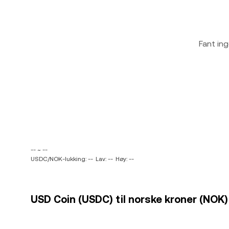
Fant ing
-- ~ --
USDC/NOK-lukking: --
Lav: --
Høy: --
USD Coin (USDC) til norske kroner (NOK)