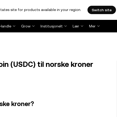
tates site for products available in your region.
Switch site
Handle
Grow
Institusjonelt
Lær
Mer
n (USDC) til norske kroner
rske kroner?