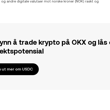
) og andre digitale valutaer mot
norske kroner
(
NOK
) raskt og
ynn å trade krypto på OKX og lås
tektspotensial
n ut mer om USDC