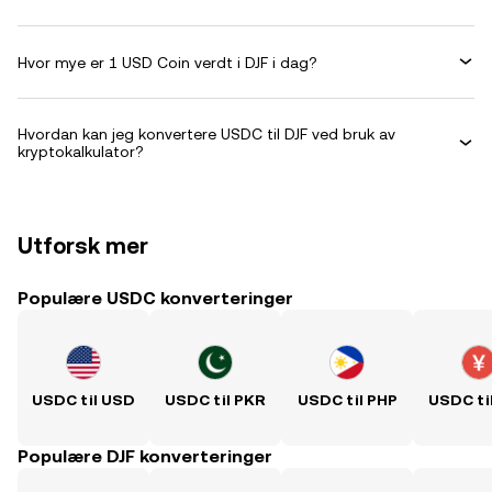
Hvor mye er 1 USD Coin verdt i DJF i dag?
Hvordan kan jeg konvertere USDC til DJF ved bruk av
kryptokalkulator?
Utforsk mer
Populære USDC konverteringer
USDC til USD
USDC til PKR
USDC til PHP
USDC ti
Populære DJF konverteringer