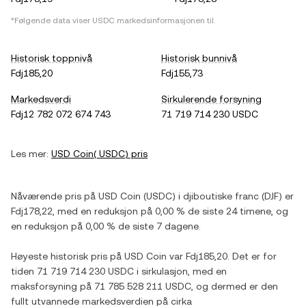
*Følgende data viser
USDC
markedsinformasjonen til.
Historisk toppnivå
Historisk bunnivå
Fdj185,20
Fdj155,73
Markedsverdi
Sirkulerende forsyning
Fdj12 782 072 674 743
71 719 714 230 USDC
Les mer:
USD Coin
(
USDC
) pris
Nåværende pris på
USD Coin
(
USDC
) i
djiboutiske franc
(
DJF
) er
Fdj178,22
, med
en reduksjon
på
0,00 %
de siste 24 timene, og
en reduksjon
på
0,00 %
de siste 7 dagene.
Høyeste historisk pris på
USD Coin
var
Fdj185,20
. Det er for
tiden
71 719 714 230 USDC
i sirkulasjon, med en
maksforsyning på
71 785 528 211 USDC
, og dermed er den
fullt utvannede markedsverdien på cirka