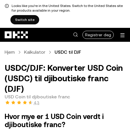
Looks like you're in the United States. Switch to the United States site
for products available in your region.
Switch site
Hopp over til hovedinnhold
Registrer deg
Hjem
Kalkulator
USDC til DJF
USDC/DJF: Konverter USD Coin
(USDC) til djiboutiske franc
(DJF)
USD Coin til djiboutiske franc
4,3
Hvor mye er 1 USD Coin verdt i
djiboutiske franc?