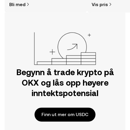
Bli med
Vis pris
Kom i gang med reisen din på OKX-
mobilappen eller rett her på nettet.
Begynn å trade krypto på
OKX og lås opp høyere
inntektspotensial
Finn ut mer om USDC