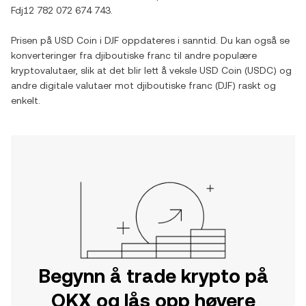
Fdj12 782 072 674 743
.
Prisen på
USD Coin
i
DJF
oppdateres i sanntid. Du kan også se
konverteringer fra
djiboutiske franc
til andre populære
kryptovalutaer, slik at det blir lett å veksle
USD Coin
(
USDC
) og
andre digitale valutaer mot
djiboutiske franc
(
DJF
) raskt og
enkelt.
Begynn å trade krypto på
OKX og lås opp høyere