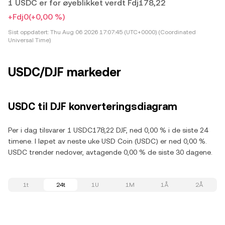
1 USDC er for øyeblikket verdt Fdj178,22
+Fdj0
(+0,00 %)
Sist oppdatert:
Thu Aug 06 2026 17:07:45 (UTC+0000) (Coordinated
Universal Time)
USDC/DJF markeder
USDC til DJF konverteringsdiagram
Per i dag tilsvarer 1 USDC178,22 DJF, ned 0,00 % i de siste 24
timene. I løpet av neste uke USD Coin (USDC) er ned 0,00 %.
USDC trender nedover, avtagende 0,00 % de siste 30 dagene.
1t
24t
1U
1M
1Å
2Å