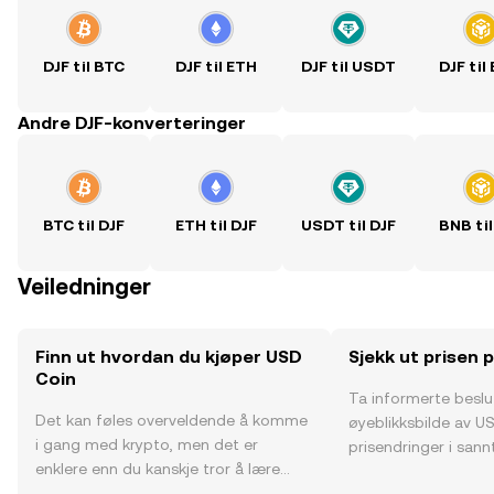
DJF til BTC
DJF til ETH
DJF til USDT
DJF til
Andre DJF-konverteringer
BTC til DJF
ETH til DJF
USDT til DJF
BNB til
Veiledninger
Finn ut hvordan du kjøper USD
Sjekk ut prisen 
Coin
Ta informerte besl
Det kan føles overveldende å komme
øyeblikksbilde av U
i gang med krypto, men det er
prisendringer i sannt
enklere enn du kanskje tror å lære
fellesskapssentimen
hvor og hvordan man kjøper krypto.