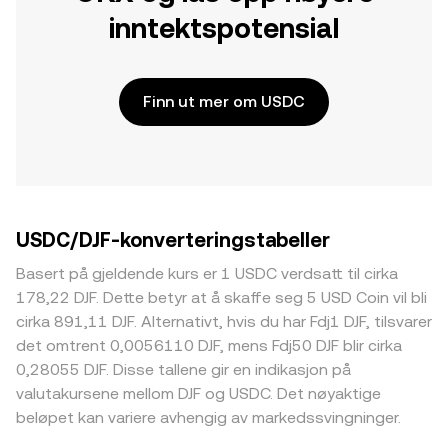
inntektspotensial
Finn ut mer om USDC
USDC/DJF-konverteringstabeller
Basert på gjeldende kurs er 1 USDC verdsatt til cirka
178,22 DJF. Dette betyr at å skaffe seg 5 USD Coin vil bli
cirka 891,11 DJF. Alternativt, hvis du har Fdj1 DJF, tilsvarer
det omtrent 0,0056110 DJF, mens Fdj50 DJF blir cirka
0,28055 DJF. Disse tallene gir en indikasjon på
valutakursene mellom DJF og USDC. Det nøyaktige
beløpet kan variere avhengig av markedssvingninger.