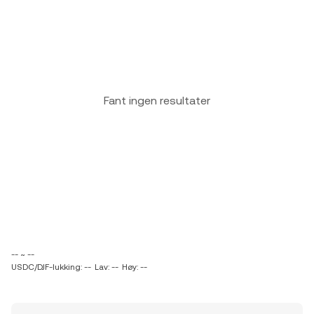
Fant ingen resultater
-- ~ --
USDC/DJF-lukking: --
Lav: --
Høy: --