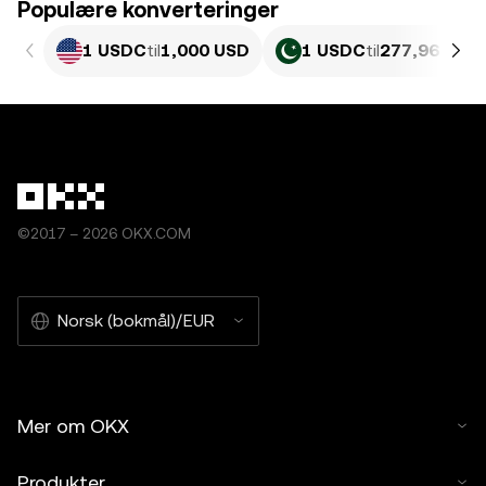
Populære konverteringer
1 USDC
til
1,000 USD
1 USDC
til
277,96 PKR
©2017 – 2026 OKX.COM
Norsk (bokmål)/EUR
Mer om OKX
Produkter