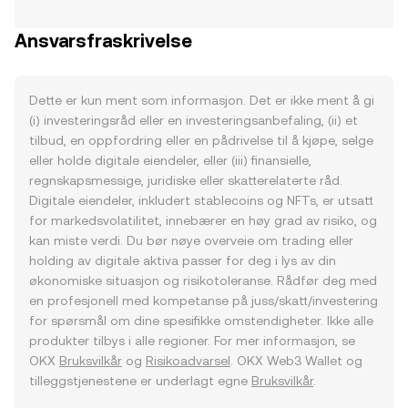
Ansvarsfraskrivelse
Dette er kun ment som informasjon. Det er ikke ment å gi
(i) investeringsråd eller en investeringsanbefaling, (ii) et
tilbud, en oppfordring eller en pådrivelse til å kjøpe, selge
eller holde digitale eiendeler, eller (iii) finansielle,
regnskapsmessige, juridiske eller skatterelaterte råd.
Digitale eiendeler, inkludert stablecoins og NFTs, er utsatt
for markedsvolatilitet, innebærer en høy grad av risiko, og
kan miste verdi. Du bør nøye overveie om trading eller
holding av digitale aktiva passer for deg i lys av din
økonomiske situasjon og risikotoleranse. Rådfør deg med
en profesjonell med kompetanse på juss/skatt/investering
for spørsmål om dine spesifikke omstendigheter. Ikke alle
produkter tilbys i alle regioner. For mer informasjon, se
OKX
Bruksvilkår
og
Risikoadvarsel
. OKX Web3 Wallet og
tilleggstjenestene er underlagt egne
Bruksvilkår
.