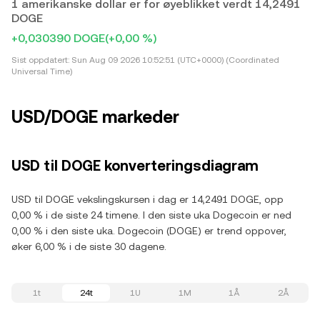
1 amerikanske dollar er for øyeblikket verdt 14,2491
DOGE
+0,030390 DOGE
(+0,00 %)
Sist oppdatert:
Sun Aug 09 2026 10:52:51 (UTC+0000) (Coordinated
Universal Time)
USD/DOGE markeder
USD til DOGE konverteringsdiagram
USD til DOGE vekslingskursen i dag er 14,2491 DOGE, opp
0,00 % i de siste 24 timene. I den siste uka Dogecoin er ned
0,00 % i den siste uka. Dogecoin (DOGE) er trend oppover,
øker 6,00 % i de siste 30 dagene.
1t
24t
1U
1M
1Å
2Å