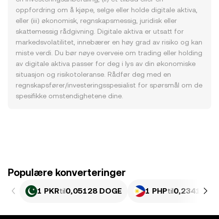
oppfordring om å kjøpe, selge eller holde digitale aktiva,
eller (iii) økonomisk, regnskapsmessig, juridisk eller
skattemessig rådgivning. Digitale aktiva er utsatt for
markedsvolatilitet, innebærer en høy grad av risiko og kan
miste verdi. Du bør nøye overveie om trading eller holding
av digitale aktiva passer for deg i lys av din økonomiske
situasjon og risikotoleranse. Rådfør deg med en
regnskapsfører/investeringsspesialist for spørsmål om de
spesifikke omstendighetene dine.
Populære konverteringer
1 PKR
til
0,05128 DOGE
1 PHP
til
0,23414 D