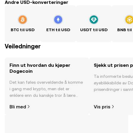
Andre USD-konverteringer
BTC til USD
ETH til USD
USDT til USD
BNB til
Veiledninger
Finn ut hvordan du kjøper
Sjekk ut prisen
Dogecoin
Ta informerte besl
Det kan føles overveldende å komme
øyeblikksbilde av D
i gang med krypto, men det er
prisendringer i sannt
enklere enn du kanskje tror å lære
fellesskapssentimen
hvor og hvordan man kjøper krypto.
Bli med
Vis pris
Kom i gang med reisen din på OKX-
mobilappen eller rett her på nettet.