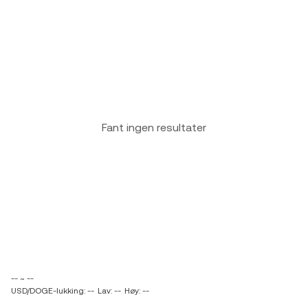
Fant ingen resultater
-- ~ --
USD/DOGE-lukking: --
Lav: --
Høy: --