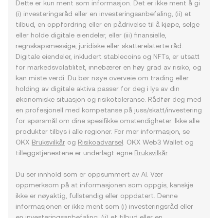
Dette er kun ment som informasjon. Det er ikke ment å gi
(i) investeringsråd eller en investeringsanbefaling, (ii) et
tilbud, en oppfordring eller en pådrivelse til å kjøpe, selge
eller holde digitale eiendeler, eller (iii) finansielle,
regnskapsmessige, juridiske eller skatterelaterte råd.
Digitale eiendeler, inkludert stablecoins og NFTs, er utsatt
for markedsvolatilitet, innebærer en høy grad av risiko, og
kan miste verdi. Du bør nøye overveie om trading eller
holding av digitale aktiva passer for deg i lys av din
økonomiske situasjon og risikotoleranse. Rådfør deg med
en profesjonell med kompetanse på juss/skatt/investering
for spørsmål om dine spesifikke omstendigheter. Ikke alle
produkter tilbys i alle regioner. For mer informasjon, se
OKX
Bruksvilkår
og
Risikoadvarsel
. OKX Web3 Wallet og
tilleggstjenestene er underlagt egne
Bruksvilkår
.
Du ser innhold som er oppsummert av AI. Vær
oppmerksom på at informasjonen som oppgis, kanskje
ikke er nøyaktig, fullstendig eller oppdatert. Denne
informasjonen er ikke ment som (i) investeringsråd eller
en investeringsanbefaling, (ii) et tilbud eller en