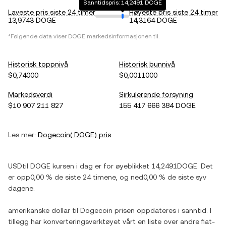
Sanntidspris: 14,2491 DOGE
Laveste pris siste 24 timer
Høyeste pris siste 24 timer
13,9743 DOGE
14,3164 DOGE
*Følgende data viser
DOGE
markedsinformasjonen til.
Historisk toppnivå
Historisk bunnivå
$0,74000
$0,0011000
Markedsverdi
Sirkulerende forsyning
$10 907 211 827
155 417 666 384 DOGE
Les mer:
Dogecoin
(
DOGE
) pris
USD
til
DOGE
kursen i dag er for øyeblikket
14,2491
DOGE
. Det
er
opp
0,00 %
de siste 24 timene, og
ned
0,00 %
de siste syv
dagene.
amerikanske dollar
til
Dogecoin
prisen oppdateres i sanntid. I
tillegg har konverteringsverktøyet vårt en liste over andre fiat-