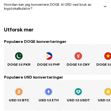
Hvordan kan jeg konvertere DOGE til USD ved bruk av
kryptokalkulator?
Utforsk mer
Populære DOGE konverteringer
DOGE til PKR
DOGE til PHP
DOGE til CNY
DOGE ti
Populære USD konverteringer
USD til BTC
USD til ETH
USD til USDT
USD til