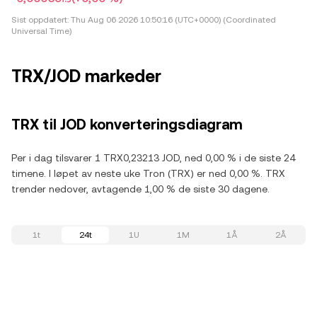
Sist oppdatert:
Thu Aug 06 2026 10:50:16 (UTC+0000) (Coordinated
Universal Time)
TRX/JOD markeder
TRX til JOD konverteringsdiagram
Per i dag tilsvarer 1 TRX0,23213 JOD, ned 0,00 % i de siste 24
timene. I løpet av neste uke Tron (TRX) er ned 0,00 %. TRX
trender nedover, avtagende 1,00 % de siste 30 dagene.
1t
24t
1U
1M
1Å
2Å