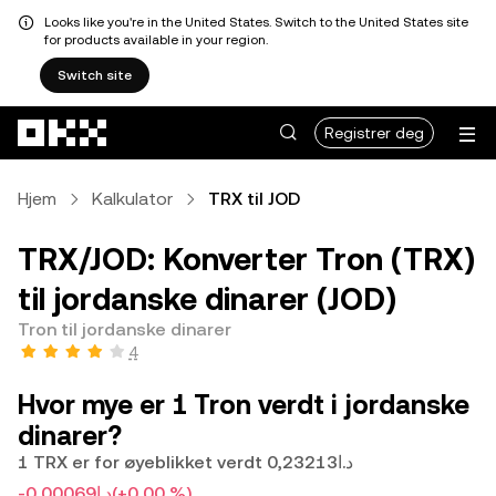
Looks like you're in the United States. Switch to the United States site
for products available in your region.
Switch site
Hopp over til hovedinnhold
Registrer deg
Hjem
Kalkulator
TRX til JOD
TRX/JOD: Konverter Tron (TRX)
til jordanske dinarer (JOD)
Tron til jordanske dinarer
4
Hvor mye er 1 Tron verdt i jordanske
dinarer?
1 TRX er for øyeblikket verdt د.ا0,23213
-د.ا0,00069
(+0,00 %)