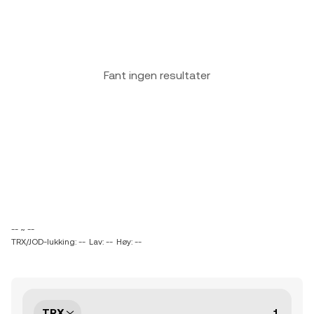
Fant ingen resultater
-- ~ --
TRX/JOD-lukking: --
Lav: --
Høy: --
TRX