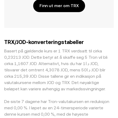
Finn ut mer om TRX
TRX/JOD-konverteringstabeller
Basert på gjeldende kurs er 1 TRX verdsatt til cirka
0,23213 JOD. Dette betyr at å skaffe seg 5 Tron vil bli
cirka 1,1607 JOD. Alternativt, hvis du har د.ا1 JOD,
tilsvarer det omtrent 4,3078 JOD, mens د.ا50 JOD blir
cirka 215,39 JOD. Disse tallene gir en indikasjon på
valutakursene mellom JOD og TRX. Det nøyaktige
beløpet kan variere avhengig av markedssvingninger.
De siste 7 dagene har Tron-valutakursen en reduksjon
med 0,00 %. I løpet av en 24-timersperiode varierte
denne kursen med 0,00 %, med de høyeste