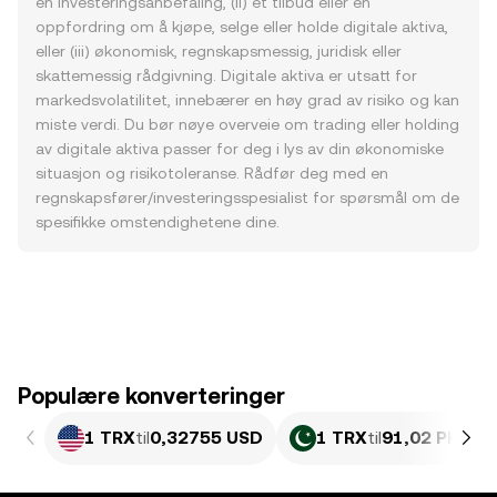
en investeringsanbefaling, (ii) et tilbud eller en
oppfordring om å kjøpe, selge eller holde digitale aktiva,
eller (iii) økonomisk, regnskapsmessig, juridisk eller
skattemessig rådgivning. Digitale aktiva er utsatt for
markedsvolatilitet, innebærer en høy grad av risiko og kan
miste verdi. Du bør nøye overveie om trading eller holding
av digitale aktiva passer for deg i lys av din økonomiske
situasjon og risikotoleranse. Rådfør deg med en
regnskapsfører/investeringsspesialist for spørsmål om de
spesifikke omstendighetene dine.
Populære konverteringer
1 TRX
til
0,32755 USD
1 TRX
til
91,02 PKR