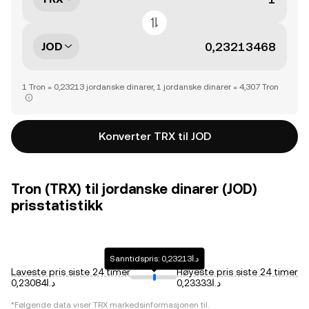
JOD
1 Tron = 0,23213 jordanske dinarer, 1 jordanske dinarer = 4,307 Tron
Konverter TRX til JOD
Tron (TRX) til jordanske dinarer (JOD)
prisstatistikk
Sanntidspris: د.ا0,23213
Laveste pris siste 24 timer
Høyeste pris siste 24 timer
د.ا0,23333
د.ا0,23084
*Følgende data viser
TRX
markedsinformasjonen til.