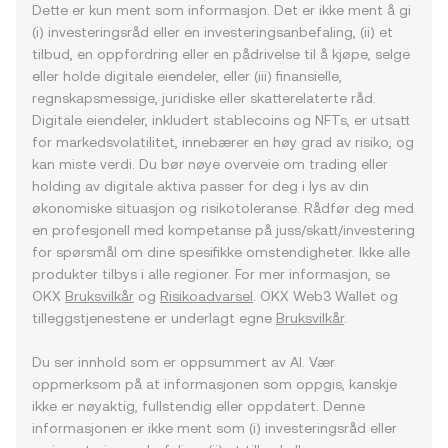
Dette er kun ment som informasjon. Det er ikke ment å gi
(i) investeringsråd eller en investeringsanbefaling, (ii) et
tilbud, en oppfordring eller en pådrivelse til å kjøpe, selge
eller holde digitale eiendeler, eller (iii) finansielle,
regnskapsmessige, juridiske eller skatterelaterte råd.
Digitale eiendeler, inkludert stablecoins og NFTs, er utsatt
for markedsvolatilitet, innebærer en høy grad av risiko, og
kan miste verdi. Du bør nøye overveie om trading eller
holding av digitale aktiva passer for deg i lys av din
økonomiske situasjon og risikotoleranse. Rådfør deg med
en profesjonell med kompetanse på juss/skatt/investering
for spørsmål om dine spesifikke omstendigheter. Ikke alle
produkter tilbys i alle regioner. For mer informasjon, se
OKX
Bruksvilkår
og
Risikoadvarsel
. OKX Web3 Wallet og
tilleggstjenestene er underlagt egne
Bruksvilkår
.
Du ser innhold som er oppsummert av AI. Vær
oppmerksom på at informasjonen som oppgis, kanskje
ikke er nøyaktig, fullstendig eller oppdatert. Denne
informasjonen er ikke ment som (i) investeringsråd eller