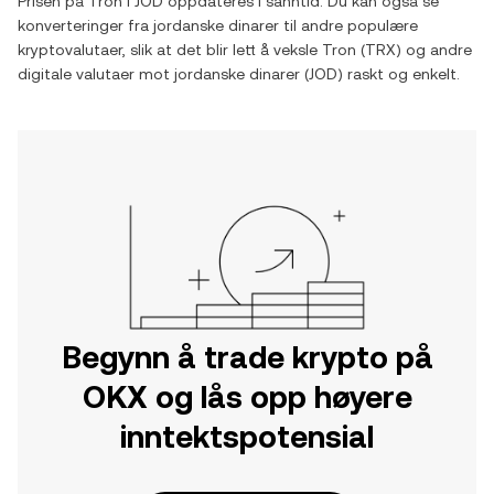
Prisen på
Tron
i
JOD
oppdateres i sanntid. Du kan også se
konverteringer fra
jordanske dinarer
til andre populære
kryptovalutaer, slik at det blir lett å veksle
Tron
(
TRX
) og andre
digitale valutaer mot
jordanske dinarer
(
JOD
) raskt og enkelt.
Begynn å trade krypto på
OKX og lås opp høyere
inntektspotensial