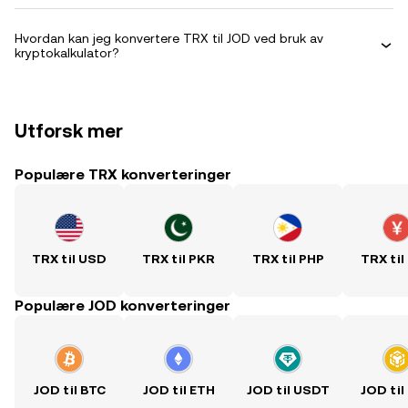
Hvordan kan jeg konvertere TRX til JOD ved bruk av
kryptokalkulator?
Utforsk mer
Populære TRX konverteringer
TRX til USD
TRX til PKR
TRX til PHP
TRX til
Populære JOD konverteringer
JOD til BTC
JOD til ETH
JOD til USDT
JOD til