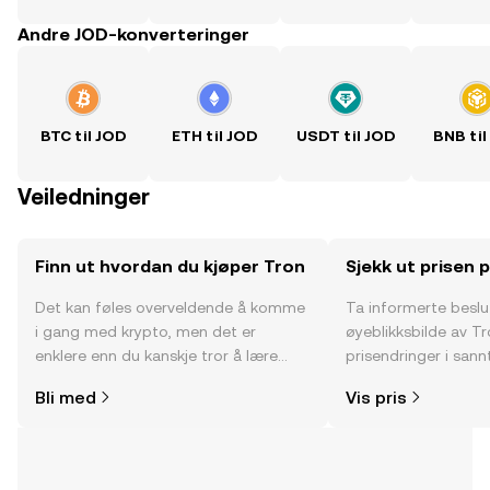
Andre JOD-konverteringer
BTC til JOD
ETH til JOD
USDT til JOD
BNB til
Veiledninger
Finn ut hvordan du kjøper Tron
Sjekk ut prisen 
Det kan føles overveldende å komme
Ta informerte besl
i gang med krypto, men det er
øyeblikksbilde av Tr
enklere enn du kanskje tror å lære
prisendringer i sannt
hvor og hvordan man kjøper krypto.
fellesskapssentimen
Bli med
Vis pris
Kom i gang med reisen din på OKX-
mobilappen eller rett her på nettet.