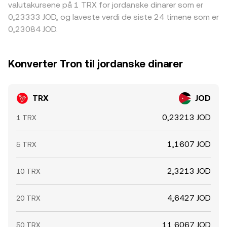
valutakursene på 1 TRX for jordanske dinarer som er
0,23333 JOD, og laveste verdi de siste 24 timene som er
0,23084 JOD.
Konverter Tron til jordanske dinarer
TRX
JOD
0,23213 JOD
1 TRX
1,1607 JOD
5 TRX
2,3213 JOD
10 TRX
4,6427 JOD
20 TRX
11,6067 JOD
50 TRX