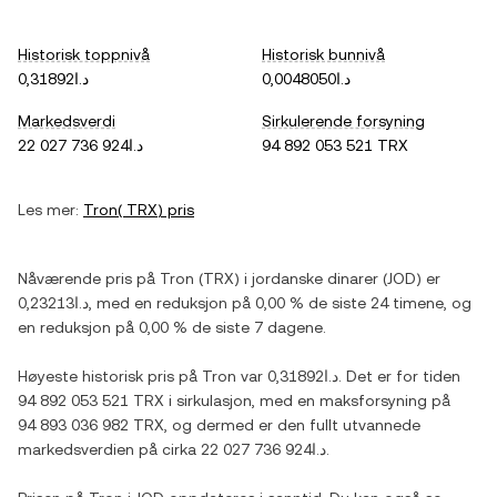
Historisk toppnivå
Historisk bunnivå
د.ا0,0048050
د.ا0,31892
Markedsverdi
Sirkulerende forsyning
د.ا22 027 736 924
94 892 053 521 TRX
Les mer:
Tron
(
TRX
) pris
Nåværende pris på
Tron
(
TRX
) i
jordanske dinarer
(
JOD
) er
د.ا0,23213
, med
en reduksjon
på
0,00 %
de siste 24 timene, og
en reduksjon
på
0,00 %
de siste 7 dagene.
Høyeste historisk pris på
Tron
var
د.ا0,31892
. Det er for tiden
94 892 053 521 TRX
i sirkulasjon, med en maksforsyning på
94 893 036 982 TRX
, og dermed er den fullt utvannede
markedsverdien på cirka
د.ا22 027 736 924
.