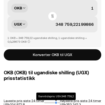
OKB
UGX
1 OKB = 348 759,22 ugandiske shilling, 1 ugandiske shilling =
0,0₅28673 OKB
Konverter OKB til UGX
OKB (OKB) til ugandiske shilling (UGX)
prisstatistikk
Sanntidspris: USh348 759,2
Laveste pris siste 24 timer
Høyeste pris siste 24 timer
USh334 972,8
USh353 342,3