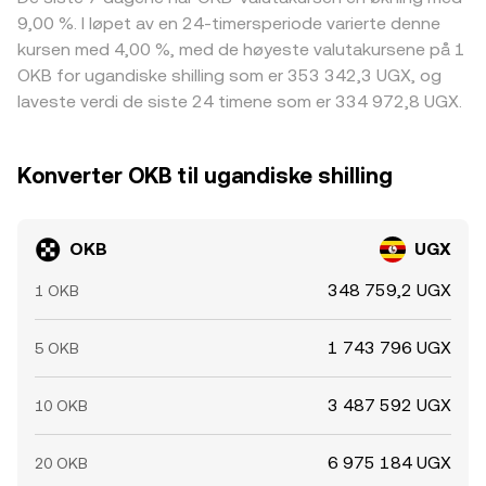
9,00 %. I løpet av en 24-timersperiode varierte denne
kursen med 4,00 %, med de høyeste valutakursene på 1
OKB for ugandiske shilling som er 353 342,3 UGX, og
laveste verdi de siste 24 timene som er 334 972,8 UGX.
Konverter OKB til ugandiske shilling
OKB
UGX
348 759,2 UGX
1 OKB
1 743 796 UGX
5 OKB
3 487 592 UGX
10 OKB
6 975 184 UGX
20 OKB