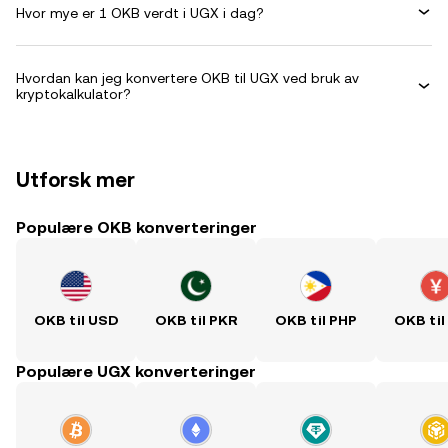
Hvor mye er 1 OKB verdt i UGX i dag?
Hvordan kan jeg konvertere OKB til UGX ved bruk av
kryptokalkulator?
Utforsk mer
Populære OKB konverteringer
OKB til USD
OKB til PKR
OKB til PHP
OKB til
Populære UGX konverteringer