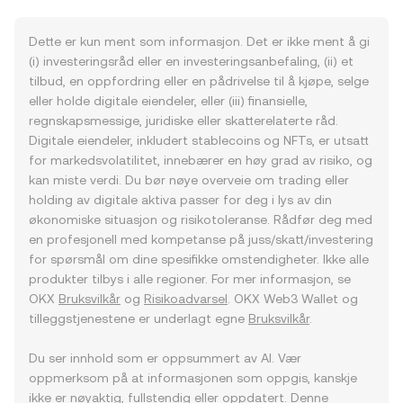
Dette er kun ment som informasjon. Det er ikke ment å gi
(i) investeringsråd eller en investeringsanbefaling, (ii) et
tilbud, en oppfordring eller en pådrivelse til å kjøpe, selge
eller holde digitale eiendeler, eller (iii) finansielle,
regnskapsmessige, juridiske eller skatterelaterte råd.
Digitale eiendeler, inkludert stablecoins og NFTs, er utsatt
for markedsvolatilitet, innebærer en høy grad av risiko, og
kan miste verdi. Du bør nøye overveie om trading eller
holding av digitale aktiva passer for deg i lys av din
økonomiske situasjon og risikotoleranse. Rådfør deg med
en profesjonell med kompetanse på juss/skatt/investering
for spørsmål om dine spesifikke omstendigheter. Ikke alle
produkter tilbys i alle regioner. For mer informasjon, se
OKX
Bruksvilkår
og
Risikoadvarsel
. OKX Web3 Wallet og
tilleggstjenestene er underlagt egne
Bruksvilkår
.
Du ser innhold som er oppsummert av AI. Vær
oppmerksom på at informasjonen som oppgis, kanskje
ikke er nøyaktig, fullstendig eller oppdatert. Denne