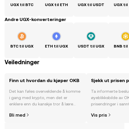
UGX til BTC
UGX til ETH
UGX til USDT
UGX til
Andre UGX-konverteringer
BTC til UGX
ETH til UGX
USDT til UGX
BNB til
Veiledninger
Finn ut hvordan du kjøper OKB
Sjekk ut prisen 
Det kan føles overveldende å komme
Ta informerte besl
i gang med krypto, men det er
øyeblikksbilde av O
enklere enn du kanskje tror å lære
prisendringer i sannt
hvor og hvordan man kjøper krypto.
fellesskapssentimen
Bli med
Vis pris
Kom i gang med reisen din på OKX-
mobilappen eller rett her på nettet.