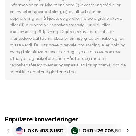
informasjonen er ikke ment som (i) investeringsråd eller
en investeringsanbefaling, (ii) et tilbud eller en
oppfordring om å kjøpe, selge eller holde digitale aktiva,
eller (iii) økonomisk, regnskapsmessig, juridisk eller
skattemessig rådgivning. Digitale aktiva er utsatt for
markedsvolatilitet, innebærer en høy grad av risiko og kan
miste verdi. Du bør nøye overveie om trading eller holding
av digitale aktiva passer for deg i lys av din økonomiske
situasjon og risikotoleranse. Rådfør deg med en
regnskapsfører/investeringsspesialist for spørsmål om de
spesifikke omstendighetene dine.
Populære konverteringer
1 OKB
til
93,6 USD
1 OKB
til
26 008,59 PKR