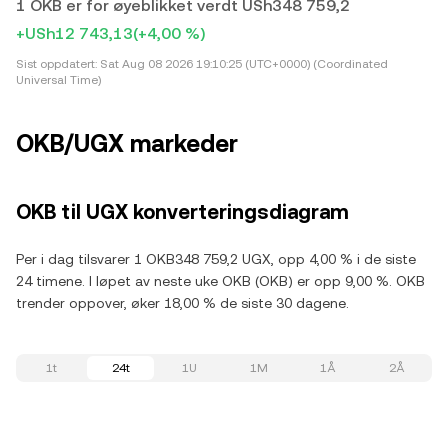
1 OKB er for øyeblikket verdt USh348 759,2
+USh12 743,13
(+4,00 %)
Sist oppdatert:
Sat Aug 08 2026 19:10:25 (UTC+0000) (Coordinated
Universal Time)
OKB/UGX markeder
OKB til UGX konverteringsdiagram
Per i dag tilsvarer 1 OKB348 759,2 UGX, opp 4,00 % i de siste
24 timene. I løpet av neste uke OKB (OKB) er opp 9,00 %. OKB
trender oppover, øker 18,00 % de siste 30 dagene.
1t
24t
1U
1M
1Å
2Å