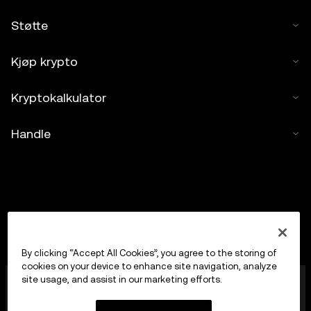
Støtte
Kjøp krypto
Kryptokalkulator
Handle
By clicking “Accept All Cookies”, you agree to the storing of
cookies on your device to enhance site navigation, analyze
OKX Europe Limited, som opererer under
site usage, and assist in our marketing efforts.
handelsnavnet OKX, er nå en handelsplattform for
kryptoaktiva autorisert som en leverandør av