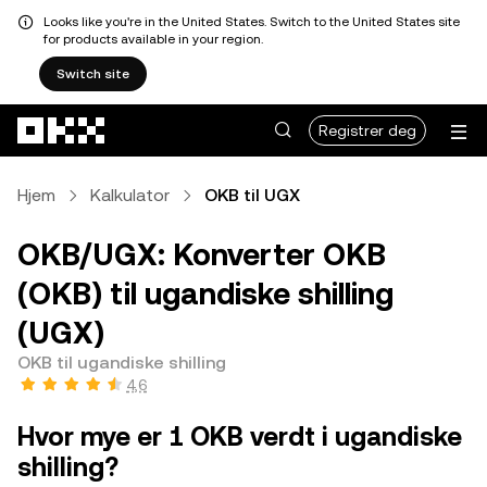
Looks like you're in the United States. Switch to the United States site
for products available in your region.
Switch site
Hopp over til hovedinnhold
Registrer deg
Hjem
Kalkulator
OKB til UGX
OKB/UGX: Konverter OKB
(OKB) til ugandiske shilling
(UGX)
OKB til ugandiske shilling
4,6
Hvor mye er 1 OKB verdt i ugandiske
shilling?