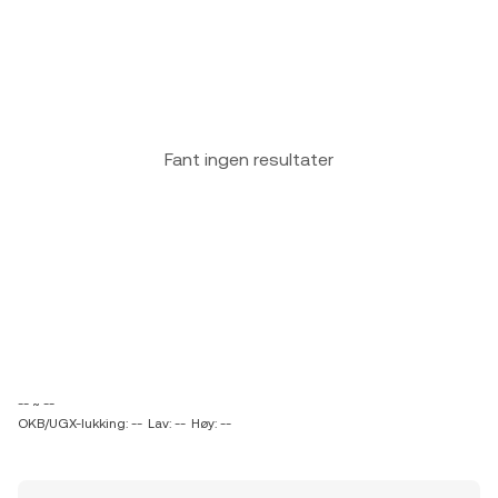
Fant ingen resultater
-- ~ --
OKB/UGX-lukking: --
Lav: --
Høy: --