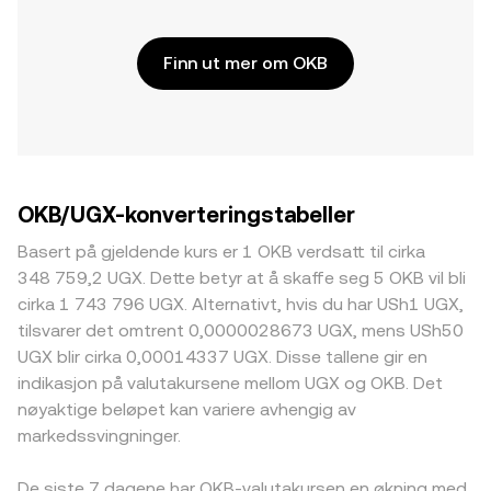
Finn ut mer om OKB
OKB/UGX-konverteringstabeller
Basert på gjeldende kurs er 1 OKB verdsatt til cirka
348 759,2 UGX. Dette betyr at å skaffe seg 5 OKB vil bli
cirka 1 743 796 UGX. Alternativt, hvis du har USh1 UGX,
tilsvarer det omtrent 0,0000028673 UGX, mens USh50
UGX blir cirka 0,00014337 UGX. Disse tallene gir en
indikasjon på valutakursene mellom UGX og OKB. Det
nøyaktige beløpet kan variere avhengig av
markedssvingninger.
De siste 7 dagene har OKB-valutakursen en økning med