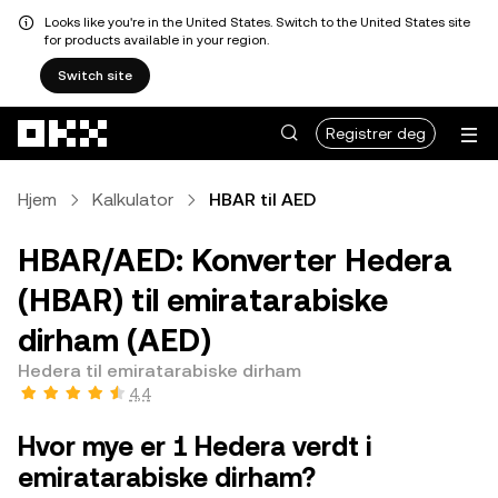
Looks like you're in the United States. Switch to the United States site
for products available in your region.
Switch site
Hopp over til hovedinnhold
Registrer deg
Hjem
Kalkulator
HBAR til AED
HBAR/AED: Konverter Hedera
(HBAR) til emiratarabiske
dirham (AED)
Hedera til emiratarabiske dirham
4,4
Hvor mye er 1 Hedera verdt i
emiratarabiske dirham?