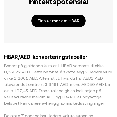
inntektspotensial
Finn ut mer om HBAR
HBAR/AED-konverteringstabeller
Basert på gjeldende kurs er 1 HBAR verdsatt til cirka
0,25322 AED. Dette betyr at å skaffe seg 5 Hedera vil bli
cirka 1,2661 AED. Alternativt, hvis du har AED1 AED,
tilsvarer det omtrent 3,9491 AED, mens AED50 AED blir
cirka 197,45 AED. Disse tallene gir en indikasjon på
valutakursene mellom AED og HBAR. Det nøyaktige
beløpet kan variere avhengig av markedssvingninger.
De siste 7 dagene har Hedera-valutakursen en