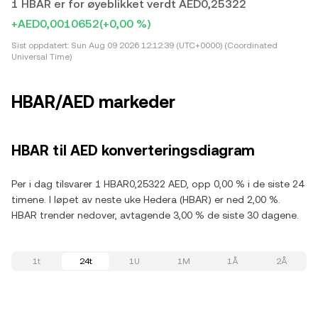
1 HBAR er for øyeblikket verdt AED0,25322
+AED0,0010652
(+0,00 %)
Sist oppdatert:
Sun Aug 09 2026 12:12:39 (UTC+0000) (Coordinated
Universal Time)
HBAR/AED markeder
HBAR til AED konverteringsdiagram
Per i dag tilsvarer 1 HBAR0,25322 AED, opp 0,00 % i de siste 24
timene. I løpet av neste uke Hedera (HBAR) er ned 2,00 %.
HBAR trender nedover, avtagende 3,00 % de siste 30 dagene.
1t
24t
1U
1M
1Å
2Å