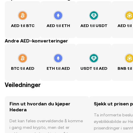
AED til BTC
AED til ETH
AED til USDT
AED til
Andre AED-konverteringer
BTC til AED
ETH til AED
USDT til AED
BNB til
Veiledninger
Finn ut hvordan du kjøper
Sjekk ut prisen 
Hedera
Ta informerte besl
Det kan føles overveldende å komme
øyeblikksbilde av H
i gang med krypto, men det er
prisendringer i sannt