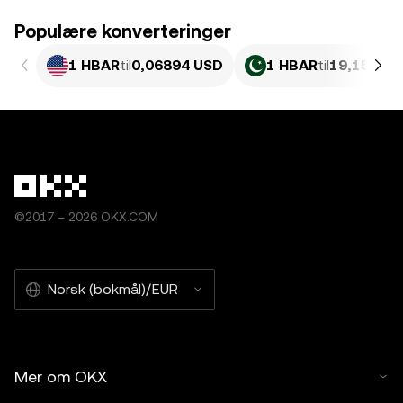
Populære konverteringer
1 HBAR
til
0,06894 USD
1 HBAR
til
19,15 PKR
©2017 – 2026 OKX.COM
Norsk (bokmål)/EUR
Mer om OKX