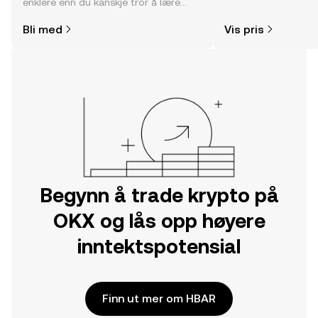
enklere enn du kanskje tror å lære
fellesskapssentimen
hvor og hvordan man kjøper krypto.
Bli med
Vis pris
Kom i gang med reisen din på OKX-
mobilappen eller rett her på nettet.
Begynn å trade krypto på
OKX og lås opp høyere
inntektspotensial
Finn ut mer om HBAR