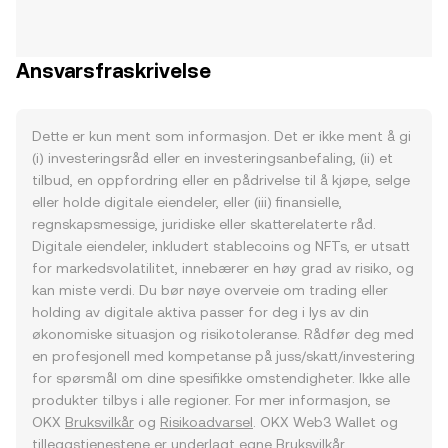
Ansvarsfraskrivelse
Dette er kun ment som informasjon. Det er ikke ment å gi
(i) investeringsråd eller en investeringsanbefaling, (ii) et
tilbud, en oppfordring eller en pådrivelse til å kjøpe, selge
eller holde digitale eiendeler, eller (iii) finansielle,
regnskapsmessige, juridiske eller skatterelaterte råd.
Digitale eiendeler, inkludert stablecoins og NFTs, er utsatt
for markedsvolatilitet, innebærer en høy grad av risiko, og
kan miste verdi. Du bør nøye overveie om trading eller
holding av digitale aktiva passer for deg i lys av din
økonomiske situasjon og risikotoleranse. Rådfør deg med
en profesjonell med kompetanse på juss/skatt/investering
for spørsmål om dine spesifikke omstendigheter. Ikke alle
produkter tilbys i alle regioner. For mer informasjon, se
OKX
Bruksvilkår
og
Risikoadvarsel
. OKX Web3 Wallet og
tilleggstjenestene er underlagt egne
Bruksvilkår
.