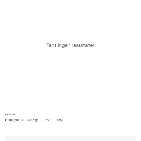
Fant ingen resultater
-- ~ --
HBAR/AED-lukking: --
Lav: --
Høy: --