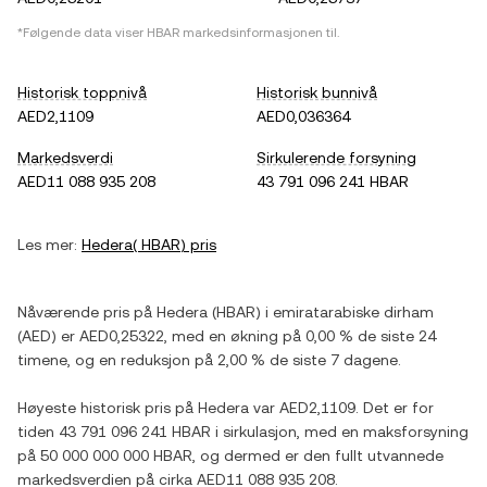
*Følgende data viser
HBAR
markedsinformasjonen til.
Historisk toppnivå
Historisk bunnivå
AED2,1109
AED0,036364
Markedsverdi
Sirkulerende forsyning
AED11 088 935 208
43 791 096 241 HBAR
Les mer:
Hedera
(
HBAR
) pris
Nåværende pris på
Hedera
(
HBAR
) i
emiratarabiske dirham
(
AED
) er
AED0,25322
, med
en økning
på
0,00 %
de siste 24
timene, og
en reduksjon
på
2,00 %
de siste 7 dagene.
Høyeste historisk pris på
Hedera
var
AED2,1109
. Det er for
tiden
43 791 096 241 HBAR
i sirkulasjon, med en maksforsyning
på
50 000 000 000 HBAR
, og dermed er den fullt utvannede
markedsverdien på cirka
AED11 088 935 208
.