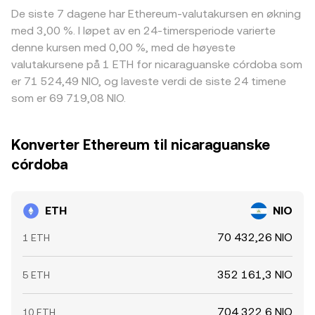
De siste 7 dagene har Ethereum-valutakursen en økning
med 3,00 %. I løpet av en 24-timersperiode varierte
denne kursen med 0,00 %, med de høyeste
valutakursene på 1 ETH for nicaraguanske córdoba som
er 71 524,49 NIO, og laveste verdi de siste 24 timene
som er 69 719,08 NIO.
Konverter Ethereum til nicaraguanske
córdoba
ETH
NIO
70 432,26 NIO
1 ETH
352 161,3 NIO
5 ETH
704 322,6 NIO
10 ETH