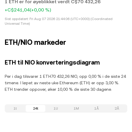
1 ETH er for øyeblikket verdt C$70 432,26
+C$241,04
(+0,00 %)
Sist oppdatert:
Fri Aug 07 2026 21:44:06 (UTC+0000) (Coordinated
Universal Time)
ETH/NIO markeder
ETH til NIO konverteringsdiagram
Per i dag tilsvarer 1 ETH70 432,26 NIO, opp 0,00 % i de siste 24
timene. I løpet av neste uke Ethereum (ETH) er opp 3,00 %.
ETH trender oppover, øker 10,00 % de siste 30 dagene.
1t
24t
1U
1M
1Å
2Å