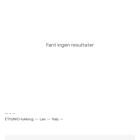
Fant ingen resultater
-- ~ --
ETH/NIO-lukking: --
Lav: --
Høy: --