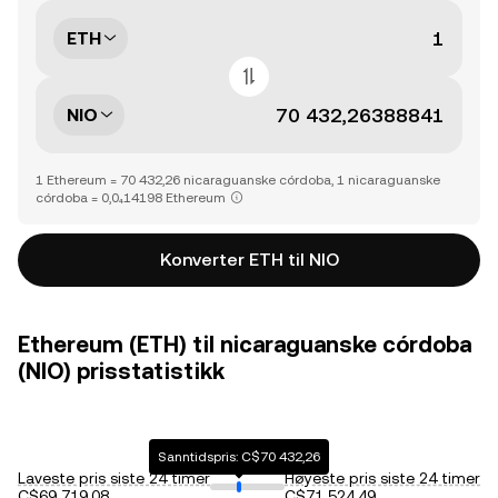
ETH
NIO
1 Ethereum = 70 432,26 nicaraguanske córdoba, 1 nicaraguanske
córdoba = 0,0₄14198 Ethereum
Konverter ETH til NIO
Ethereum (ETH) til nicaraguanske córdoba
(NIO) prisstatistikk
Sanntidspris: C$70 432,26
Laveste pris siste 24 timer
Høyeste pris siste 24 timer
C$69 719,08
C$71 524,49