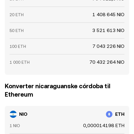
1 408 645 NIO
20 ETH
3 521 613 NIO
50 ETH
7 043 226 NIO
100 ETH
70 432 264 NIO
1 000 ETH
Konverter nicaraguanske córdoba til
Ethereum
NIO
ETH
0,000014198 ETH
1 NIO