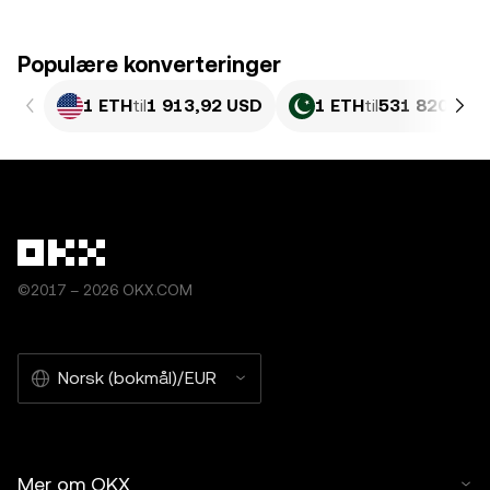
Populære konverteringer
1 ETH
til
1 913,92 USD
1 ETH
til
531 820,24 
©2017 – 2026 OKX.COM
Norsk (bokmål)/EUR
Mer om OKX