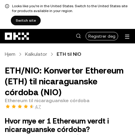
Looks like you're in the United States. Switch to the United States site
for products available in your region.
Switch site
Hopp over til hovedinnhold
Registrer deg
Hjem
Kalkulator
ETH til NIO
ETH/NIO: Konverter Ethereum
(ETH) til nicaraguanske
córdoba (NIO)
Ethereum til nicaraguanske córdoba
4,7
Hvor mye er 1 Ethereum verdt i
nicaraguanske córdoba?