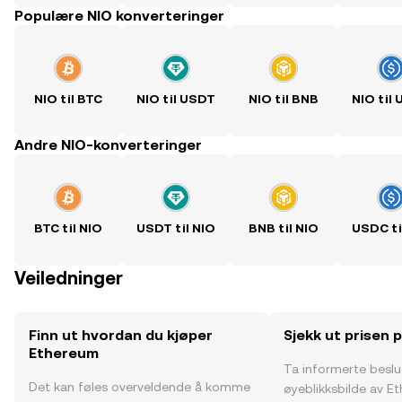
Populære NIO konverteringer
NIO til BTC
NIO til USDT
NIO til BNB
NIO til
Andre NIO-konverteringer
BTC til NIO
USDT til NIO
BNB til NIO
USDC ti
Veiledninger
Finn ut hvordan du kjøper
Sjekk ut prisen
Ethereum
Ta informerte besl
Det kan føles overveldende å komme
øyeblikksbilde av E