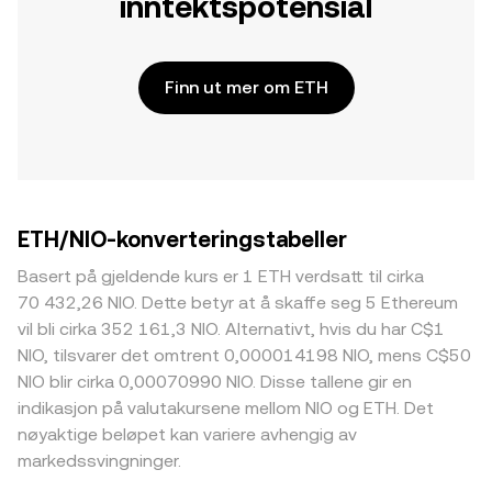
inntektspotensial
Finn ut mer om ETH
ETH/NIO-konverteringstabeller
Basert på gjeldende kurs er 1 ETH verdsatt til cirka
70 432,26 NIO. Dette betyr at å skaffe seg 5 Ethereum
vil bli cirka 352 161,3 NIO. Alternativt, hvis du har C$1
NIO, tilsvarer det omtrent 0,000014198 NIO, mens C$50
NIO blir cirka 0,00070990 NIO. Disse tallene gir en
indikasjon på valutakursene mellom NIO og ETH. Det
nøyaktige beløpet kan variere avhengig av
markedssvingninger.