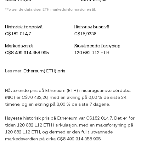
*Følgende data viser
ETH
markedsinformasjonen til.
Historisk toppnivå
Historisk bunnivå
C$182 014,7
C$15,9336
Markedsverdi
Sirkulerende forsyning
C$8 499 914 358 995
120 682 112 ETH
Les mer:
Ethereum
(
ETH
) pris
Nåværende pris på
Ethereum
(
ETH
) i
nicaraguanske córdoba
(
NIO
) er
C$70 432,26
, med
en økning
på
0,00 %
de siste 24
timene, og
en økning
på
3,00 %
de siste 7 dagene.
Høyeste historisk pris på
Ethereum
var
C$182 014,7
. Det er for
tiden
120 682 112 ETH
i sirkulasjon, med en maksforsyning på
120 682 112 ETH
, og dermed er den fullt utvannede
markedsverdien på cirka
C$8 499 914 358 995
.