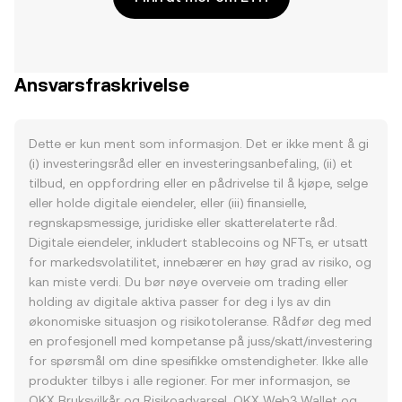
Ansvarsfraskrivelse
Dette er kun ment som informasjon. Det er ikke ment å gi
(i) investeringsråd eller en investeringsanbefaling, (ii) et
tilbud, en oppfordring eller en pådrivelse til å kjøpe, selge
eller holde digitale eiendeler, eller (iii) finansielle,
regnskapsmessige, juridiske eller skatterelaterte råd.
Digitale eiendeler, inkludert stablecoins og NFTs, er utsatt
for markedsvolatilitet, innebærer en høy grad av risiko, og
kan miste verdi. Du bør nøye overveie om trading eller
holding av digitale aktiva passer for deg i lys av din
økonomiske situasjon og risikotoleranse. Rådfør deg med
en profesjonell med kompetanse på juss/skatt/investering
for spørsmål om dine spesifikke omstendigheter. Ikke alle
produkter tilbys i alle regioner. For mer informasjon, se
OKX
Bruksvilkår
og
Risikoadvarsel
. OKX Web3 Wallet og