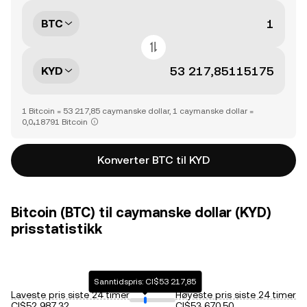
BTC
KYD
1 Bitcoin = 53 217,85 caymanske dollar, 1 caymanske dollar =
0,0₄18791 Bitcoin
Konverter BTC til KYD
Bitcoin (BTC) til caymanske dollar (KYD)
prisstatistikk
Sanntidspris: CI$53 217,85
Laveste pris siste 24 timer
Høyeste pris siste 24 timer
CI$52 987,32
CI$53 670,50