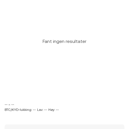
Fant ingen resultater
-- ~ --
BTC/KYD-lukking: --
Lav: --
Høy: --