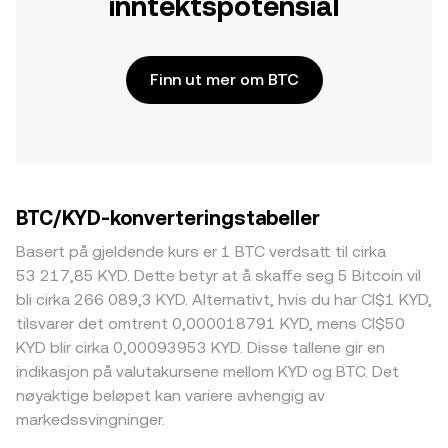
inntektspotensial
Finn ut mer om BTC
BTC/KYD-konverteringstabeller
Basert på gjeldende kurs er 1 BTC verdsatt til cirka
53 217,85 KYD. Dette betyr at å skaffe seg 5 Bitcoin vil
bli cirka 266 089,3 KYD. Alternativt, hvis du har CI$1 KYD,
tilsvarer det omtrent 0,000018791 KYD, mens CI$50
KYD blir cirka 0,00093953 KYD. Disse tallene gir en
indikasjon på valutakursene mellom KYD og BTC. Det
nøyaktige beløpet kan variere avhengig av
markedssvingninger.