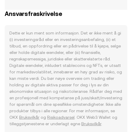
Ansvarsfraskrivelse
Dette er kun ment som informasjon. Det er ikke ment å gi
(i) investeringsråd eller en investeringsanbefaling, (ii) et
tilbud, en oppfordring eller en pådrivelse til å kjøpe, selge
eller holde digitale eiendeler, eller (iii) finansielle,
regnskapsmessige, juridiske eller skatterelaterte råd.
Digitale eiendeler, inkludert stablecoins og NFTs, er utsatt
for markedsvolatilitet, innebærer en høy grad av risiko, og
kan miste verdi. Du bør nøye overveie om trading eller
holding av digitale aktiva passer for deg i lys av din
økonomiske situasjon og risikotoleranse. Rådfør deg med
en profesjonell med kompetanse på juss/skatt/investering
for spørsmål om dine spesifikke omstendigheter. Ikke alle
produkter tilbys i alle regioner. For mer informasjon, se
OKX
Bruksvilkår
og
Risikoadvarsel
. OKX Web3 Wallet og
tilleggstjenestene er underlagt egne
Bruksvilkår
.