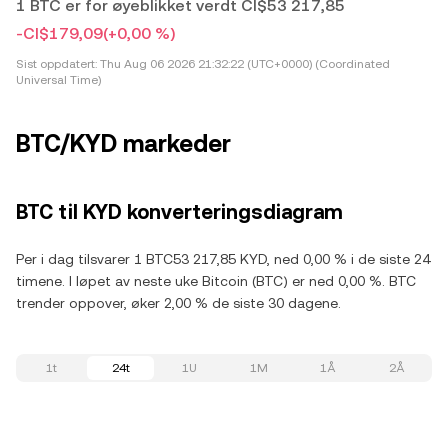
1 BTC er for øyeblikket verdt CI$53 217,85
-CI$179,09
(+0,00 %)
Sist oppdatert:
Thu Aug 06 2026 21:32:22 (UTC+0000) (Coordinated
Universal Time)
BTC/KYD markeder
BTC til KYD konverteringsdiagram
Per i dag tilsvarer 1 BTC53 217,85 KYD, ned 0,00 % i de siste 24
timene. I løpet av neste uke Bitcoin (BTC) er ned 0,00 %. BTC
trender oppover, øker 2,00 % de siste 30 dagene.
1t
24t
1U
1M
1Å
2Å