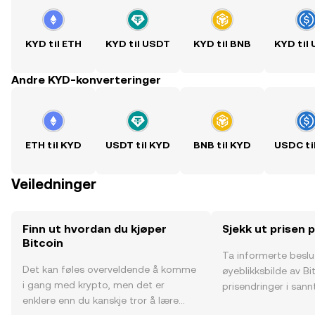
KYD til ETH
KYD til USDT
KYD til BNB
KYD til
Andre KYD-konverteringer
ETH til KYD
USDT til KYD
BNB til KYD
USDC ti
Veiledninger
Finn ut hvordan du kjøper
Sjekk ut prisen 
Bitcoin
Ta informerte besl
Det kan føles overveldende å komme
øyeblikksbilde av Bi
i gang med krypto, men det er
prisendringer i sannt
enklere enn du kanskje tror å lære
fellesskapssentimen