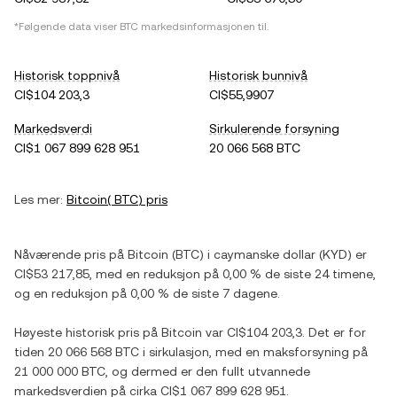
*Følgende data viser
BTC
markedsinformasjonen til.
Historisk toppnivå
Historisk bunnivå
CI$104 203,3
CI$55,9907
Markedsverdi
Sirkulerende forsyning
CI$1 067 899 628 951
20 066 568 BTC
Les mer:
Bitcoin
(
BTC
) pris
Nåværende pris på
Bitcoin
(
BTC
) i
caymanske dollar
(
KYD
) er
CI$53 217,85
, med
en reduksjon
på
0,00 %
de siste 24 timene,
og
en reduksjon
på
0,00 %
de siste 7 dagene.
Høyeste historisk pris på
Bitcoin
var
CI$104 203,3
. Det er for
tiden
20 066 568 BTC
i sirkulasjon, med en maksforsyning på
21 000 000 BTC
, og dermed er den fullt utvannede
markedsverdien på cirka
CI$1 067 899 628 951
.