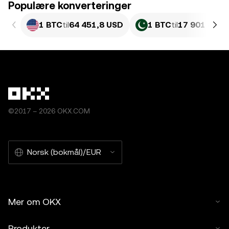
Populære konverteringer
1 BTC
til
64 451,8 USD
1 BTC
til
17 901 487,
©2017 – 2026 OKX.COM
Norsk (bokmål)/EUR
Mer om OKX
Produkter