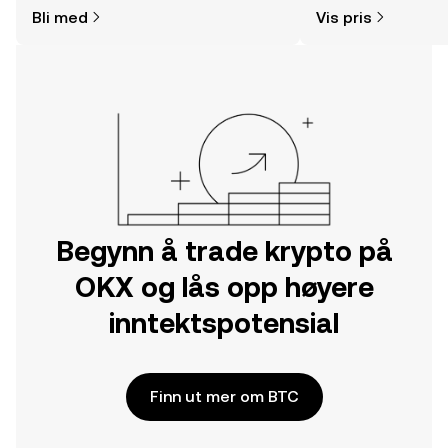
hvor og hvordan man kjøper krypto.
Bli med
Vis pris
Kom i gang med reisen din på OKX-
mobilappen eller rett her på nettet.
Begynn å trade krypto på
OKX og lås opp høyere
inntektspotensial
Finn ut mer om BTC