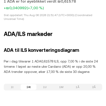
1 ADA er for øyeblikket verdt ₪0,61578
+₪0,040992
(+7,00 %)
Sist oppdatert:
Thu Aug 06 2026 21:51:47 (UTC+0000) (Coordinated
Universal Time)
ADA/ILS markeder
ADA til ILS konverteringsdiagram
Per i dag tilsvarer 1 ADA0,61578 ILS, opp 7,00 % i de siste 24
timene. I løpet av neste uke Cardano (ADA) er opp 20,00 %.
ADA trender oppover, øker 17,00 % de siste 30 dagene.
1t
24t
1U
1M
1Å
2Å