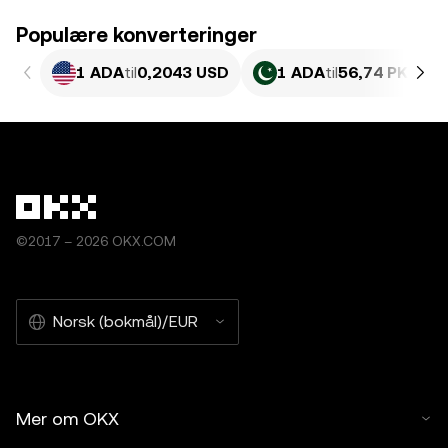
Populære konverteringer
1 ADA
til
0,2043 USD
1 ADA
til
56,74 PKR
©2017 – 2026 OKX.COM
Norsk (bokmål)/EUR
Mer om OKX