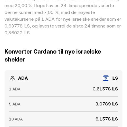
med 20,00 %. I løpet av en 24-timersperiode varierte
denne kursen med 7,00 %, med de høyeste
valutakursene på 1 ADA for nye israelske shekler som er
0,63778 ILS, og laveste verdi de siste 24 timene som er
0,56032 ILS.
Konverter Cardano til nye israelske
shekler
ADA
ILS
0,61578 ILS
1 ADA
3,0789 ILS
5 ADA
6,1578 ILS
10 ADA