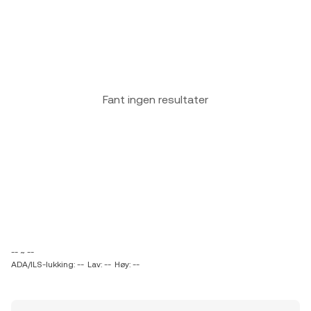
Fant ingen resultater
-- ~ --
ADA/ILS-lukking: --
Lav: --
Høy: --