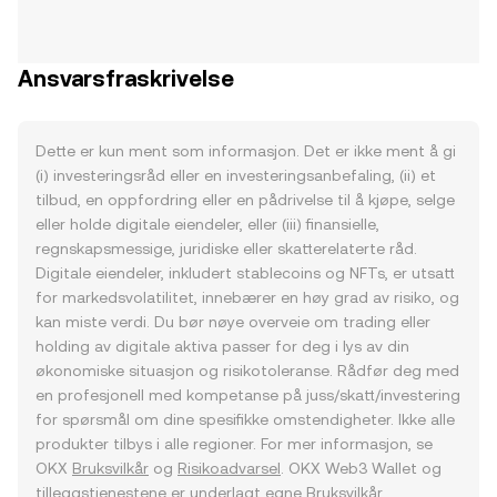
Ansvarsfraskrivelse
Dette er kun ment som informasjon. Det er ikke ment å gi
(i) investeringsråd eller en investeringsanbefaling, (ii) et
tilbud, en oppfordring eller en pådrivelse til å kjøpe, selge
eller holde digitale eiendeler, eller (iii) finansielle,
regnskapsmessige, juridiske eller skatterelaterte råd.
Digitale eiendeler, inkludert stablecoins og NFTs, er utsatt
for markedsvolatilitet, innebærer en høy grad av risiko, og
kan miste verdi. Du bør nøye overveie om trading eller
holding av digitale aktiva passer for deg i lys av din
økonomiske situasjon og risikotoleranse. Rådfør deg med
en profesjonell med kompetanse på juss/skatt/investering
for spørsmål om dine spesifikke omstendigheter. Ikke alle
produkter tilbys i alle regioner. For mer informasjon, se
OKX
Bruksvilkår
og
Risikoadvarsel
. OKX Web3 Wallet og
tilleggstjenestene er underlagt egne
Bruksvilkår
.