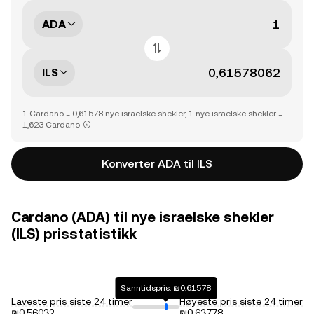
ADA
ILS
1 Cardano = 0,61578 nye israelske shekler, 1 nye israelske shekler =
1,623 Cardano
Konverter ADA til ILS
Cardano (ADA) til nye israelske shekler
(ILS) prisstatistikk
Sanntidspris: ₪0,61578
Laveste pris siste 24 timer
Høyeste pris siste 24 timer
₪0,56032
₪0,63778