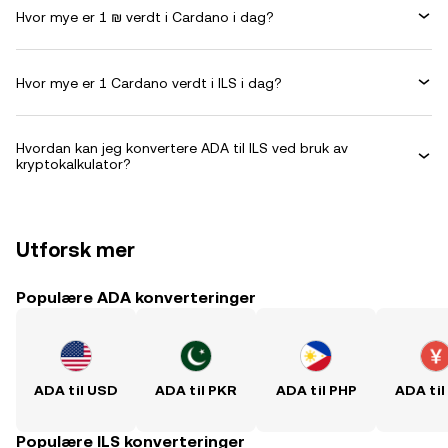
Hvor mye er 1 ₪ verdt i Cardano i dag?
Hvor mye er 1 Cardano verdt i ILS i dag?
Hvordan kan jeg konvertere ADA til ILS ved bruk av
kryptokalkulator?
Utforsk mer
Populære ADA konverteringer
ADA til USD
ADA til PKR
ADA til PHP
ADA til
Populære ILS konverteringer