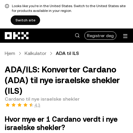
Looks like you're in the United States. Switch to the United States site
for products available in your region.
Switch site
Hopp over til hovedinnhold
Registrer deg
Hjem
Kalkulator
ADA til ILS
ADA/ILS: Konverter Cardano
(ADA) til nye israelske shekler
(ILS)
Cardano til nye israelske shekler
4,3
Hvor mye er 1 Cardano verdt i nye
israelske shekler?