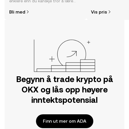
enklere enn du kanskje tror å lære
fellesskapssentimen
hvor og hvordan man kjøper krypto.
Bli med
Vis pris
Kom i gang med reisen din på OKX-
mobilappen eller rett her på nettet.
Begynn å trade krypto på
OKX og lås opp høyere
inntektspotensial
Finn ut mer om ADA