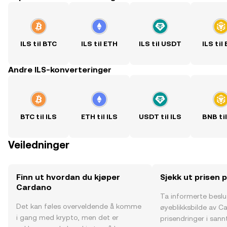
ILS til BTC
ILS til ETH
ILS til USDT
ILS til
Andre ILS-konverteringer
BTC til ILS
ETH til ILS
USDT til ILS
BNB til
Veiledninger
Finn ut hvordan du kjøper
Sjekk ut prisen
Cardano
Ta informerte besl
Det kan føles overveldende å komme
øyeblikksbilde av C
i gang med krypto, men det er
prisendringer i sannt