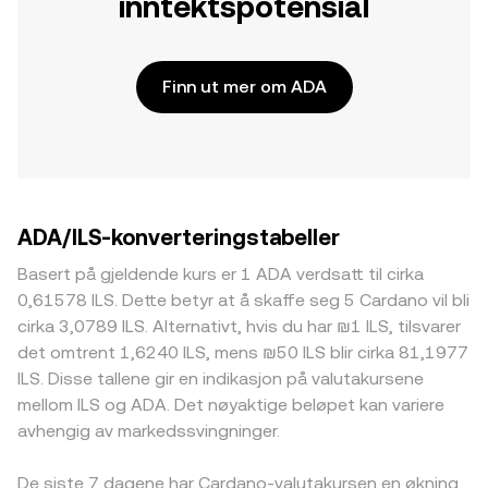
inntektspotensial
Finn ut mer om ADA
ADA/ILS-konverteringstabeller
Basert på gjeldende kurs er 1 ADA verdsatt til cirka
0,61578 ILS. Dette betyr at å skaffe seg 5 Cardano vil bli
cirka 3,0789 ILS. Alternativt, hvis du har ₪1 ILS, tilsvarer
det omtrent 1,6240 ILS, mens ₪50 ILS blir cirka 81,1977
ILS. Disse tallene gir en indikasjon på valutakursene
mellom ILS og ADA. Det nøyaktige beløpet kan variere
avhengig av markedssvingninger.
De siste 7 dagene har Cardano-valutakursen en økning