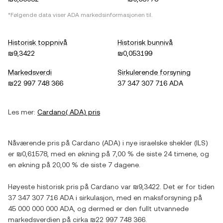
*Følgende data viser
ADA
markedsinformasjonen til.
Historisk toppnivå
Historisk bunnivå
₪9,3422
₪0,053199
Markedsverdi
Sirkulerende forsyning
₪22 997 748 366
37 347 307 716 ADA
Les mer:
Cardano
(
ADA
) pris
Nåværende pris på
Cardano
(
ADA
) i
nye israelske shekler
(
ILS
)
er
₪0,61578
, med
en økning
på
7,00 %
de siste 24 timene, og
en økning
på
20,00 %
de siste 7 dagene.
Høyeste historisk pris på
Cardano
var
₪9,3422
. Det er for tiden
37 347 307 716 ADA
i sirkulasjon, med en maksforsyning på
45 000 000 000 ADA
, og dermed er den fullt utvannede
markedsverdien på cirka
₪22 997 748 366
.