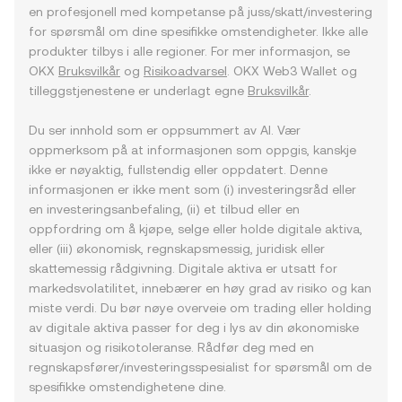
en profesjonell med kompetanse på juss/skatt/investering
for spørsmål om dine spesifikke omstendigheter. Ikke alle
produkter tilbys i alle regioner. For mer informasjon, se
OKX
Bruksvilkår
og
Risikoadvarsel
. OKX Web3 Wallet og
tilleggstjenestene er underlagt egne
Bruksvilkår
.
Du ser innhold som er oppsummert av AI. Vær
oppmerksom på at informasjonen som oppgis, kanskje
ikke er nøyaktig, fullstendig eller oppdatert. Denne
informasjonen er ikke ment som (i) investeringsråd eller
en investeringsanbefaling, (ii) et tilbud eller en
oppfordring om å kjøpe, selge eller holde digitale aktiva,
eller (iii) økonomisk, regnskapsmessig, juridisk eller
skattemessig rådgivning. Digitale aktiva er utsatt for
markedsvolatilitet, innebærer en høy grad av risiko og kan
miste verdi. Du bør nøye overveie om trading eller holding
av digitale aktiva passer for deg i lys av din økonomiske
situasjon og risikotoleranse. Rådfør deg med en
regnskapsfører/investeringsspesialist for spørsmål om de
spesifikke omstendighetene dine.