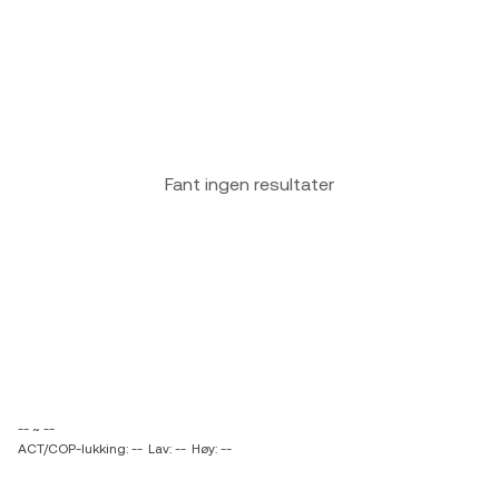
Fant ingen resultater
-- ~ --
ACT/COP-lukking: --
Lav: --
Høy: --