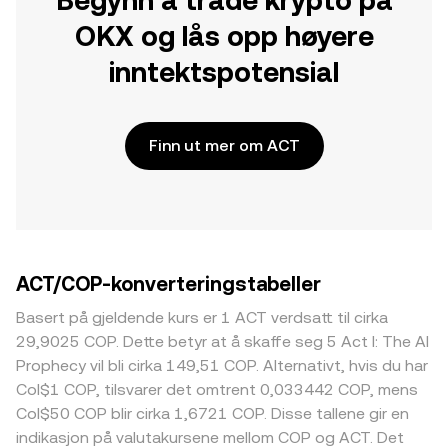
Begynn å trade krypto på
OKX og lås opp høyere
inntektspotensial
Finn ut mer om ACT
ACT/COP-konverteringstabeller
Basert på gjeldende kurs er 1 ACT verdsatt til cirka
29,9025 COP. Dette betyr at å skaffe seg 5 Act I: The AI
Prophecy vil bli cirka 149,51 COP. Alternativt, hvis du har
Col$1 COP, tilsvarer det omtrent 0,033442 COP, mens
Col$50 COP blir cirka 1,6721 COP. Disse tallene gir en
indikasjon på valutakursene mellom COP og ACT. Det