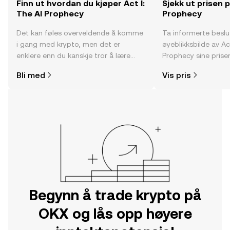
Finn ut hvordan du kjøper Act I:
Sjekk ut prisen p
The AI Prophecy
Prophecy
Det kan føles overveldende å komme
Ta informerte besl
i gang med krypto, men det er
øyeblikksbilde av Act
enklere enn du kanskje tror å lære
Prophecy sine prisen
hvor og hvordan man kjøper krypto.
fellesskapssentimen
Bli med
Vis pris
Kom i gang med reisen din på OKX-
mobilappen eller rett her på nettet.
Begynn å trade krypto på
OKX og lås opp høyere