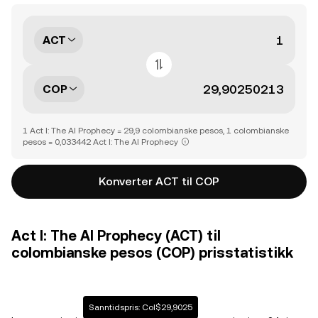
ACT
COP
1 Act I: The AI Prophecy = 29,9 colombianske pesos, 1 colombianske
pesos = 0,033442 Act I: The AI Prophecy
Konverter ACT til COP
Act I: The AI Prophecy (ACT) til
colombianske pesos (COP) prisstatistikk
Sanntidspris: Col$29,9025