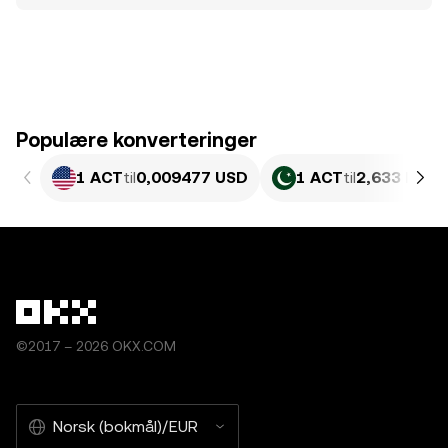
Populære konverteringer
1 ACT
til
0,009477 USD
1 ACT
til
2,633 PKR
©2017 – 2026 OKX.COM
Norsk (bokmål)/EUR