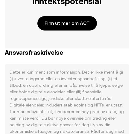
inntektspotensial
Finn ut mer om ACT
Ansvarsfraskrivelse
Dette er kun ment som informasjon. Det er ikke ment å gi
(i) investeringsråd eller en investeringsanbefaling, (ii) et
tilbud, en oppfordring eller en pådrivelse til å kjøpe, selge
eller holde digitale eiendeler, eller (iii) finansielle,
regnskapsmessige, juridiske eller skatterelaterte råd.
Digitale eiendeler, inkludert stablecoins og NFTs, er utsatt
for markedsvolatilitet, innebærer en høy grad av risiko, og
kan miste verdi. Du bør nøye overveie om trading eller
holding av digitale aktiva passer for deg i lys av din
økonomiske situasjon og risikotoleranse. Rådfør deg med