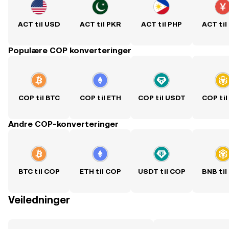
ACT til USD
ACT til PKR
ACT til PHP
ACT til
Populære COP konverteringer
COP til BTC
COP til ETH
COP til USDT
COP til
Andre COP-konverteringer
BTC til COP
ETH til COP
USDT til COP
BNB til
Veiledninger