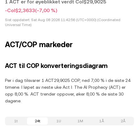
1 ACT er for øyeblikket verdt Col$29,9025
-Col$2,3633
(−7,00 %)
Sist oppdatert:
Sat Aug 08 2026 11:42:56 (UTC+0000) (Coordinated
Universal Time)
ACT/COP markeder
ACT til COP konverteringsdiagram
Per i dag tilsvarer 1 ACT29,9025 COP, ned 7,00 % i de siste 24
timene. I løpet av neste uke Act I: The AI Prophecy (ACT) er
opp 8,00 %. ACT trender oppover, øker 8,00 % de siste 30
dagene.
1t
24t
1U
1M
1Å
2Å