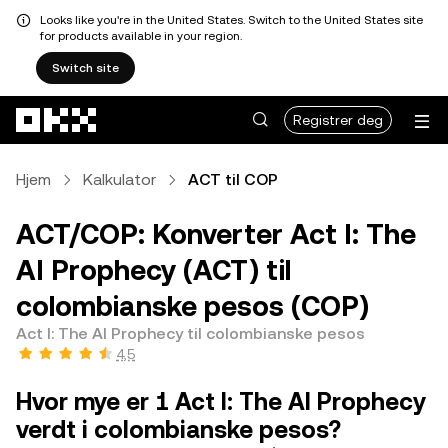
Looks like you're in the United States. Switch to the United States site
for products available in your region.
Switch site
Hopp over til hovedinnhold
Registrer deg
Hjem
Kalkulator
ACT til COP
ACT/COP: Konverter Act I: The
AI Prophecy (ACT) til
colombianske pesos (COP)
Act I: The AI Prophecy til colombianske pesos
4,5
Hvor mye er 1 Act I: The AI Prophecy
verdt i colombianske pesos?