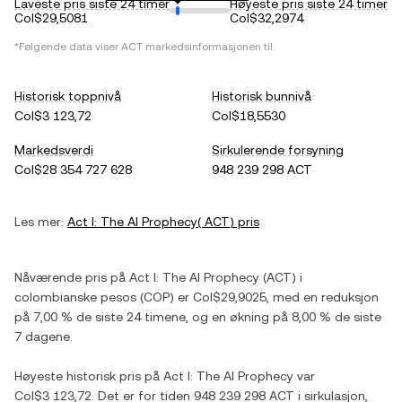
Laveste pris siste 24 timer
Høyeste pris siste 24 timer
Col$29,5081
Col$32,2974
*Følgende data viser
ACT
markedsinformasjonen til.
Historisk toppnivå
Historisk bunnivå
Col$3 123,72
Col$18,5530
Markedsverdi
Sirkulerende forsyning
Col$28 354 727 628
948 239 298 ACT
Les mer:
Act I: The AI Prophecy
(
ACT
) pris
Nåværende pris på
Act I: The AI Prophecy
(
ACT
) i
colombianske pesos
(
COP
) er
Col$29,9025
, med
en reduksjon
på
7,00 %
de siste 24 timene, og
en økning
på
8,00 %
de siste
7 dagene.
Høyeste historisk pris på
Act I: The AI Prophecy
var
Col$3 123,72
. Det er for tiden
948 239 298 ACT
i sirkulasjon,