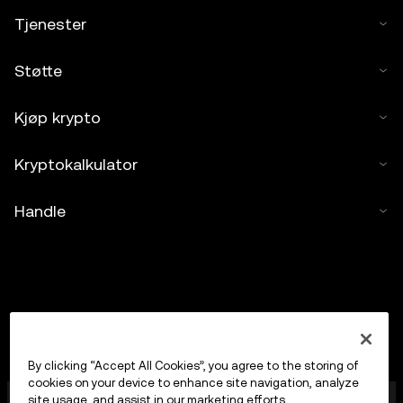
Tjenester
Støtte
Kjøp krypto
Kryptokalkulator
Handle
By clicking “Accept All Cookies”, you agree to the storing of
cookies on your device to enhance site navigation, analyze
OKX Europe Limited, som opererer under
site usage, and assist in our marketing efforts.