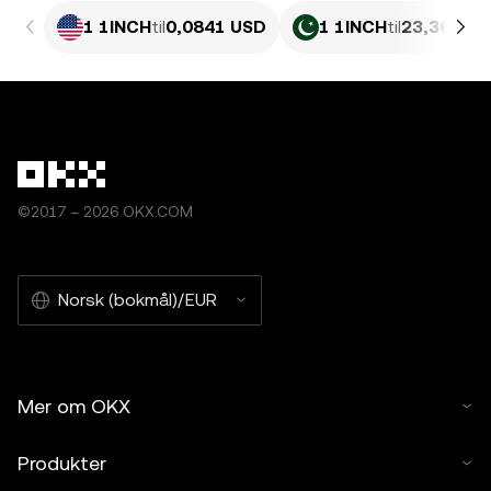
1 1INCH
til
0,0841 USD
1 1INCH
til
23,36 PKR
©2017 – 2026 OKX.COM
Norsk (bokmål)/EUR
Mer om OKX
Produkter