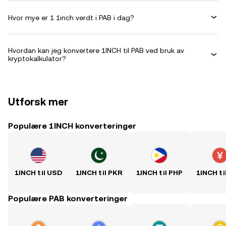
Hvor mye er 1 1inch verdt i PAB i dag?
Hvordan kan jeg konvertere 1INCH til PAB ved bruk av
kryptokalkulator?
Utforsk mer
Populære 1INCH konverteringer
1INCH til USD
1INCH til PKR
1INCH til PHP
1INCH ti
Populære PAB konverteringer