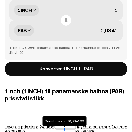
1INCH
PAB
1 1inch = 0,0841 panamanske balboa, 1 panamanske balboa = 11,89
1inch
Konverter 1INCH til PAB
1inch (1INCH) til panamanske balboa (PAB)
prisstatistikk
Sanntidspris: B0,084100
Laveste pris siste 24 timer
Høyeste pris siste 24 timer
B0,083680
B0,084630