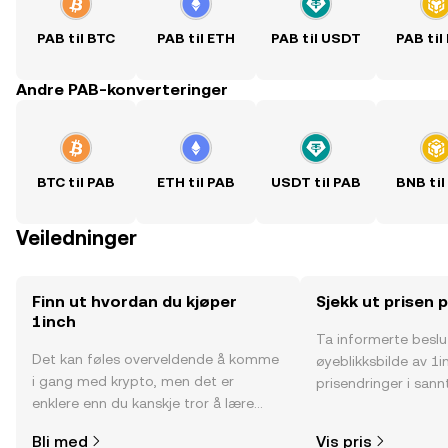
PAB til BTC
PAB til ETH
PAB til USDT
PAB til
Andre PAB-konverteringer
BTC til PAB
ETH til PAB
USDT til PAB
BNB til
Veiledninger
Finn ut hvordan du kjøper
Sjekk ut prisen 
1inch
Ta informerte besl
Det kan føles overveldende å komme
øyeblikksbilde av 1i
i gang med krypto, men det er
prisendringer i sannt
enklere enn du kanskje tror å lære
fellesskapssentimen
hvor og hvordan man kjøper krypto.
Bli med
Vis pris
Kom i gang med reisen din på OKX-