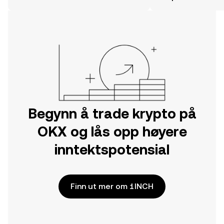
mobilappen eller rett her på nettet.
Begynn å trade krypto på
OKX og lås opp høyere
inntektspotensial
Finn ut mer om 1INCH