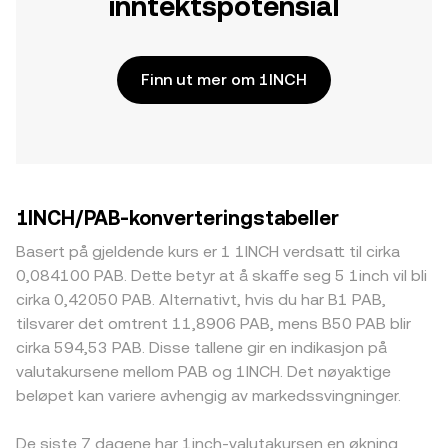
inntektspotensial
Finn ut mer om 1INCH
1INCH/PAB-konverteringstabeller
Basert på gjeldende kurs er 1 1INCH verdsatt til cirka
0,084100 PAB. Dette betyr at å skaffe seg 5 1inch vil bli
cirka 0,42050 PAB. Alternativt, hvis du har B1 PAB,
tilsvarer det omtrent 11,8906 PAB, mens B50 PAB blir
cirka 594,53 PAB. Disse tallene gir en indikasjon på
valutakursene mellom PAB og 1INCH. Det nøyaktige
beløpet kan variere avhengig av markedssvingninger.
De siste 7 dagene har 1inch-valutakursen en økning