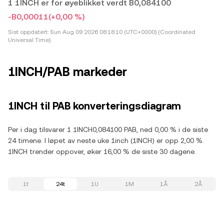
1 1INCH er for øyeblikket verdt B0,084100
-B0,00011
(+0,00 %)
Sist oppdatert:
Sun Aug 09 2026 08:18:10 (UTC+0000) (Coordinated
Universal Time)
1INCH/PAB markeder
1INCH til PAB konverteringsdiagram
Per i dag tilsvarer 1 1INCH0,084100 PAB, ned 0,00 % i de siste
24 timene. I løpet av neste uke 1inch (1INCH) er opp 2,00 %.
1INCH trender oppover, øker 16,00 % de siste 30 dagene.
1t
24t
1U
1M
1Å
2Å