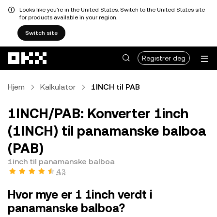
Looks like you're in the United States. Switch to the United States site
for products available in your region.
Switch site
Hopp over til hovedinnhold
Registrer deg
Hjem
Kalkulator
1INCH til PAB
1INCH/PAB: Konverter 1inch
(1INCH) til panamanske balboa
(PAB)
1inch til panamanske balboa
4,3
Hvor mye er 1 1inch verdt i
panamanske balboa?