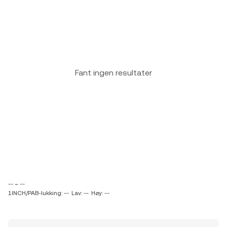
Fant ingen resultater
-- ~ --
1INCH/PAB-lukking: --
Lav: --
Høy: --