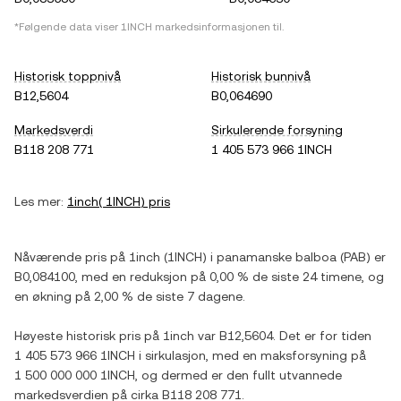
*Følgende data viser
1INCH
markedsinformasjonen til.
Historisk toppnivå
Historisk bunnivå
B12,5604
B0,064690
Markedsverdi
Sirkulerende forsyning
B118 208 771
1 405 573 966 1INCH
Les mer:
1inch
(
1INCH
) pris
Nåværende pris på
1inch
(
1INCH
) i
panamanske balboa
(
PAB
) er
B0,084100
, med
en reduksjon
på
0,00 %
de siste 24 timene, og
en økning
på
2,00 %
de siste 7 dagene.
Høyeste historisk pris på
1inch
var
B12,5604
. Det er for tiden
1 405 573 966 1INCH
i sirkulasjon, med en maksforsyning på
1 500 000 000 1INCH
, og dermed er den fullt utvannede
markedsverdien på cirka
B118 208 771
.