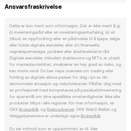
Ansvarsfraskrivelse
Dette er kun ment som informasjon. Det er ikke ment å gi
(i) investeringsråd eller en investeringsanbefaling, (ii) et
tilbud, en oppfordring eller en pådrivelse til å kjøpe, selge
eller holde digitale eiendeler, eller (iii) finansielle,
regnskapsmessige, juridiske eller skatterelaterte råd.
Digitale eiendeler, inkludert stablecoins og NFTs, er utsatt
for markedsvolatilitet, innebærer en høy grad av risiko, og
kan miste verdi. Du bør nøye overveie om trading eller
holding av digitale aktiva passer for deg i lys av din
økonomiske situasjon og risikotoleranse. Rådfør deg med
en profesjonell med kompetanse på juss/skatt/investering
for spørsmål om dine spesifikke omstendigheter. Ikke alle
produkter tilbys i alle regioner. For mer informasjon, se
OKX
Bruksvilkår
og
Risikoadvarsel
. OKX Web3 Wallet og
tilleggstjenestene er underlagt egne
Bruksvilkår
.
Du ser innhold som er oppsummert av AI. Vær