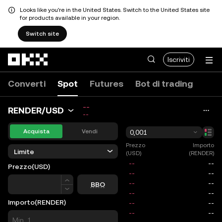
Looks like you're in the United States. Switch to the United States site
for products available in your region.
Switch site
Passa al contenuto principale
Iscriviti
Converti
Spot
Futures
Bot di trading
--
RENDER/USD
--
Acquista
Vendi
0,001
Prezzo
Importo
Limite
(USD)
(RENDER)
Prezzo
(USD)
Prezzo
BBO
Importo
(RENDER)