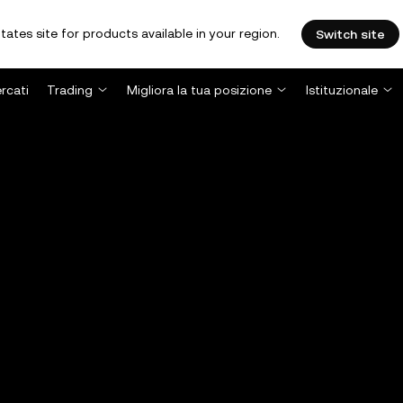
tates site for products available in your region.
Switch site
rcati
Trading
Migliora la tua posizione
Istituzionale