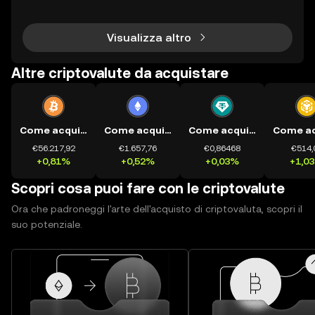
è fondamentale. Con i prezzi che fluttuano 24 ore s
u 24, 7 giorni su 7, come fai a sapere come
Visualizza altro
Altre criptovalute da acquistare
Come acquistare BTC
Come acquistare ETH
Come acquistare USDT
€56.217,92
€1.657,76
€0,86468
€514,
+0,81%
+0,52%
+0,03%
+1,0
Scopri cosa puoi fare con le criptovalute
Ora che padroneggi l'arte dell'acquisto di criptovaluta, scopri il
suo potenziale.