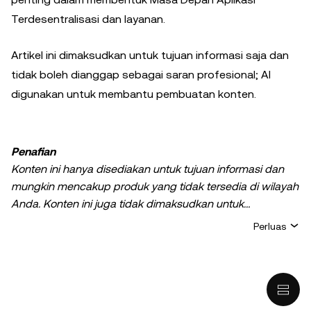
Terdesentralisasi dan layanan.
Artikel ini dimaksudkan untuk tujuan informasi saja dan
tidak boleh dianggap sebagai saran profesional; AI
digunakan untuk membantu pembuatan konten.
Penafian
Konten ini hanya disediakan untuk tujuan informasi dan
mungkin mencakup produk yang tidak tersedia di wilayah
Anda. Konten ini juga tidak dimaksudkan untuk
memberikan (i) nasihat atau rekomendasi investasi; (ii)
Perluas
penawaran atau ajakan untuk membeli, menjual, ataupun
memiliki kripto/aset digital, atau (iii) nasihat keuangan,
akuntansi, hukum, atau pajak. Kepemilikan kripto/aset
digital, termasuk stablecoin, melibatkan risiko yang tinggi
dan dapat berfluktuasi dengan sangat ekstrem.