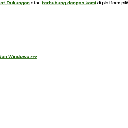
sat Dukungan
atau
terhubung dengan kami
di platform pil
 dan Windows >>>