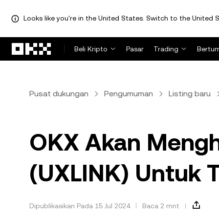
Looks like you're in the United States. Switch to the United S
Lewati ke konten utama
Beli Kripto
Pasar
Trading
Bertu
Pusat dukungan
Pengumuman
Listing baru
OKX Akan Mengh
(UXLINK) Untuk T
Dipublikasikan Pada 15 Jul 2024
Baca 2 mnt