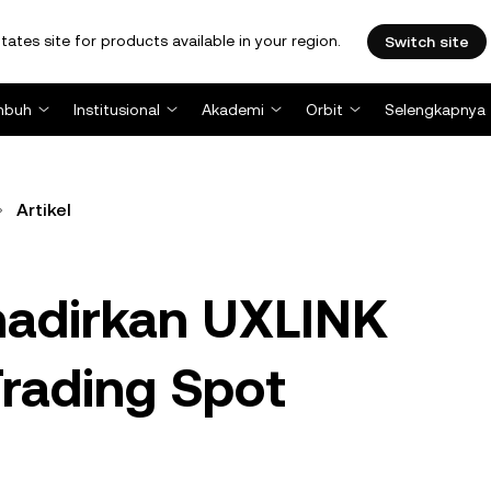
tates site for products available in your region.
Switch site
mbuh
Institusional
Akademi
Orbit
Selengkapnya
Artikel
adirkan UXLINK
rading Spot