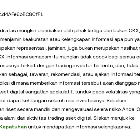
4cd4AFe6bEC8CfF1
 di atas mungkin disediakan oleh pihak ketiga dan bukan OKX,
k menjamin keakuratan atau kelengkapan informasi apa pun y
upakan representasi, jaminan, juga bukan merupakan nasihat f
OKX. Informasi semacam itu mungkin tidak cocok bagi semua o
susnya terkait dengan trading investor tertentu; dan, tidak
rkan sebagai, tawaran, rekomendasi, atau ajakan. Informasi t
risdiksi di mana memberikan informasi tersebut akan dianggap
et digital sangatlah spekulatif, tunduk pada volatilitas yang 
or dapat kehilangan seluruh nilai investasinya. Sebelum
 riset secara mandiri dan mengevaluasi selera risiko Anda. 
ami dari aktivitas trading aset digital. Silakan merujuk ke
 Kepatuhan
untuk mendapatkan informasi selengkapnya.