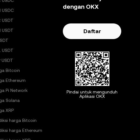
C USDC
dengan OKX
H USDC
C USDT
H USDT
Daftar
USDT
L USDT
 USDT
ga Bitcoin
ga Ethereum
ga Pi Network
Pindai untuk mengunduh
Aplikasi OKX
ga Solana
ga XRP
diksi harga Bitcoin
diksi harga Ethereum