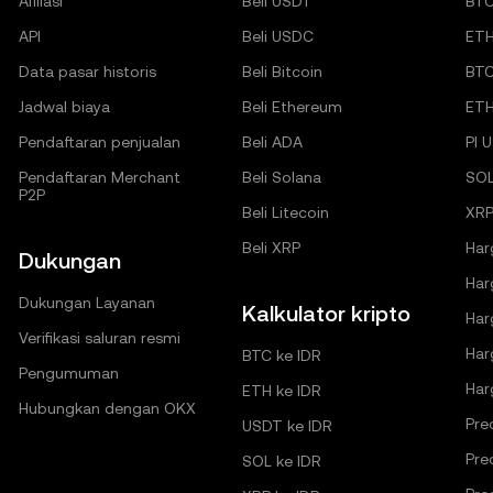
Afiliasi
Beli USDT
BT
API
Beli USDC
ET
Data pasar historis
Beli Bitcoin
BT
Jadwal biaya
Beli Ethereum
ET
Pendaftaran penjualan
Beli ADA
PI 
Pendaftaran Merchant
Beli Solana
SO
P2P
Beli Litecoin
XRP
Beli XRP
Har
Dukungan
Har
Dukungan Layanan
Kalkulator kripto
Har
Verifikasi saluran resmi
Har
BTC ke IDR
Pengumuman
Har
ETH ke IDR
Hubungkan dengan OKX
Pre
USDT ke IDR
Pre
SOL ke IDR