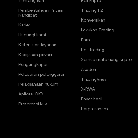
Tentang kami
Beli kripto
Pemberitahuan Privasi
Trading P2P
Kandidat
Konversikan
Karier
Lakukan Trading
Hubungi kami
Earn
Ketentuan layanan
Bot trading
Kebijakan privasi
Semua mata uang kripto
Pengungkapan
Akademi
Pelaporan pelanggaran
TradingView
Pelaksanaan hukum
X-RWA
Aplikasi OKX
Pasar hasil
Preferensi kuki
Harga saham