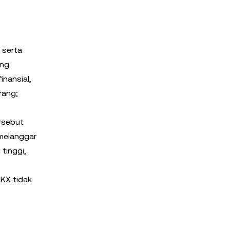
 serta
ang
inansial,
rang;
ersebut
 melanggar
tinggi,
OKX tidak