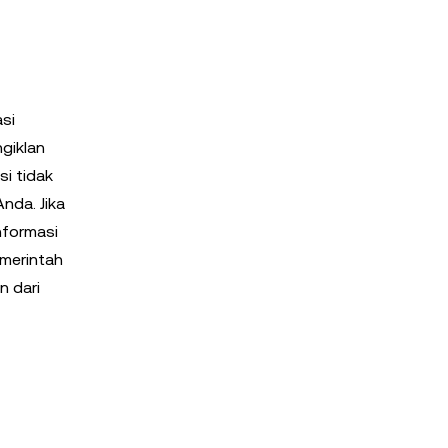
asi
giklan
si tidak
nda. Jika
nformasi
emerintah
 dari