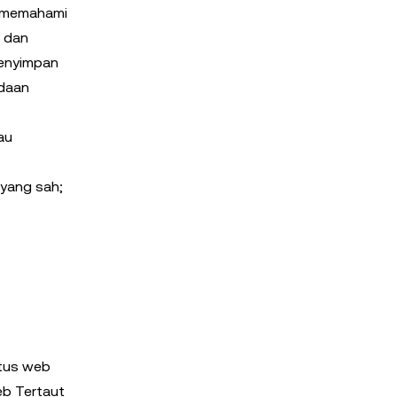
 memahami
n dan
menyimpan
adaan
au
 yang sah;
itus web
eb Tertaut