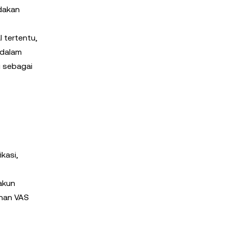
edakan
 tertentu,
 dalam
i sebagai
kasi,
 akun
anan VAS