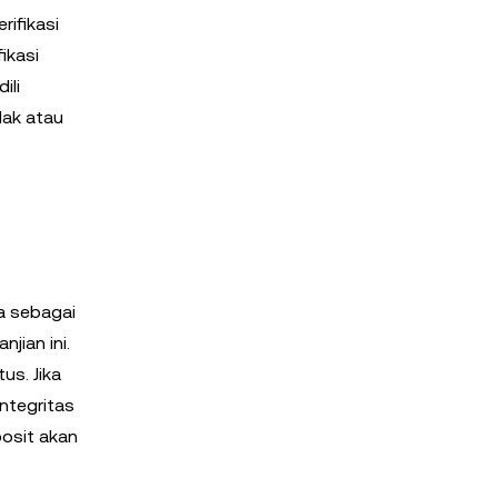
rifikasi
ikasi
ili
ak atau
a sebagai
jian ini.
us. Jika
ntegritas
posit akan