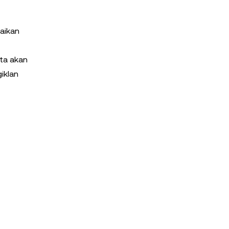
saikan
rta akan
iklan