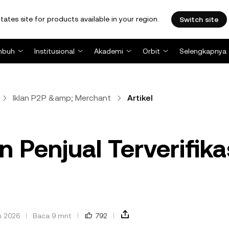
tates site for products available in your region.
Switch site
mbuh
Institusional
Akademi
Orbit
Selengkapnya
Iklan P2P &amp; Merchant
Artikel
n Penjual Terverifika
n 2026
Baca 9 mnt
792