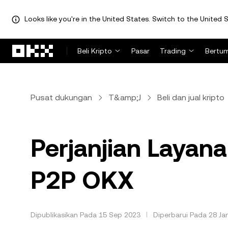
Looks like you're in the United States. Switch to the United S
Lewati ke konten utama
Beli Kripto
Pasar
Trading
Bertu
Pusat dukungan
T&amp;J
Beli dan jual kripto
Perjanjian Layana
P2P OKX
Dipublikasikan Pada 15 Sep 2023
Diperbarui Pada 28 Ja