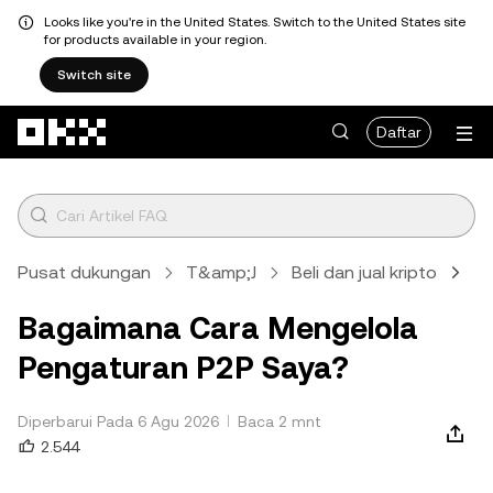
Looks like you're in the United States. Switch to the United States site
for products available in your region.
Switch site
Lewati ke konten utama
Daftar
Pusat dukungan
T&amp;J
Beli dan jual kripto
Ri
Bagaimana Cara Mengelola
Pengaturan P2P Saya?
Diperbarui Pada 6 Agu 2026
Baca 2 mnt
2.544