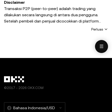
Disclaimer
Transaksi P2P (peer-to-peer) adalah trading yang
dilakukan secara langsung di antara dua pengguna.
Setelah pembeli dan penjual dicocokkan di platform
OKX.COM ("Platform"), pihak-pihak yang terlibat harus
Perluas
memverifikasi identitas mereka dengan mencocokkan
nama pengirim dana dan nama pemilik akun. Penjual
harus mengonfirmasi bahwa nama tersebut cocok
sebelum merilis token di platform P2P OKX. OKX tidak
melakukan verifikasi ini atas nama pihak-pihak dalam
transaksi P2P.
Penggunaan layanan trading P2P OKX oleh Anda
beserta seluruh informasi, materi, dan konten lainnya
©2017 - 2026 OKX.COM
(termasuk pihak ketiga) yang disertakan atau dapat
diakses dari layanan trading P2P OKX merupakan risiko
Anda sepenuhnya. Satu-satunya tanggung jawab OKX
Bahasa Indonesia/USD
adalah memfasilitasi proses transaksi aset digital di