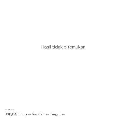
Hasil tidak ditemukan
-- ~ --
USD/DAI tutup: --
Rendah: --
Tinggi: --