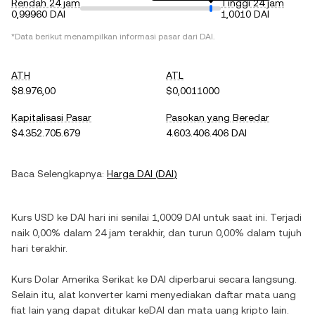
Rendah 24 jam
Tinggi 24 jam
0,99960 DAI
1,0010 DAI
*Data berikut menampilkan informasi pasar dari
DAI
.
ATH
ATL
$8.976,00
$0,0011000
Kapitalisasi Pasar
Pasokan yang Beredar
$4.352.705.679
4.603.406.406 DAI
Baca Selengkapnya:
Harga
DAI
(
DAI
)
Kurs
USD
ke
DAI
hari ini senilai
1,0009
DAI
untuk saat ini. Terjadi
naik
0,00%
dalam 24 jam terakhir, dan
turun
0,00%
dalam tujuh
hari terakhir.
Kurs
Dolar Amerika Serikat
ke
DAI
diperbarui secara langsung.
Selain itu, alat konverter kami menyediakan daftar mata uang
fiat lain yang dapat ditukar ke
DAI
dan mata uang kripto lain.