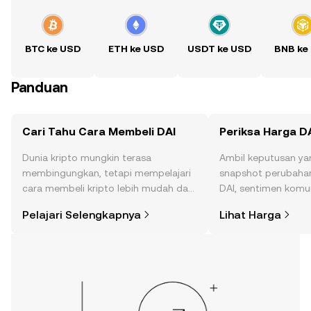
BTC ke USD
ETH ke USD
USDT ke USD
BNB ke
Panduan
Cari Tahu Cara Membeli DAI
Periksa Harga D
Dunia kripto mungkin terasa
Ambil keputusan ya
membingungkan, tetapi mempelajari
snapshot perubahan
cara membeli kripto lebih mudah dari
DAI, sentimen komun
yang Anda kira. Mulai perjalanan Anda
lainnya.
Pelajari Selengkapnya
Lihat Harga
di aplikasi seluler OKX, atau di sini di
web.