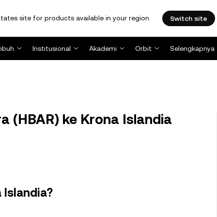
tates site for products available in your region.
Switch site
mbuh
Institusional
Akademi
Orbit
Selengkapnya
a (HBAR) ke Krona Islandia
 Islandia?