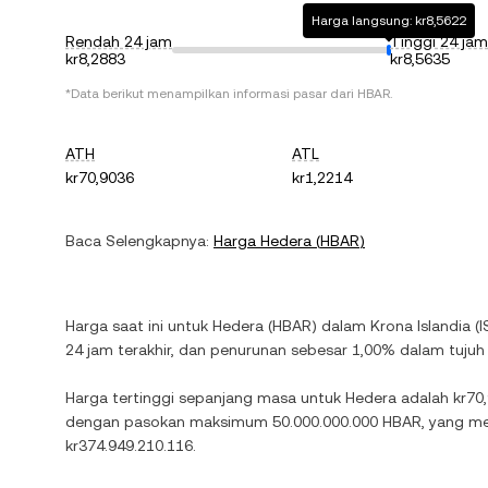
Harga langsung: kr8,5622
Rendah 24 jam
Tinggi 24 jam
kr8,2883
kr8,5635
*Data berikut menampilkan informasi pasar dari
HBAR
.
ATH
ATL
kr70,9036
kr1,2214
Baca Selengkapnya:
Harga
Hedera
(
HBAR
)
Harga saat ini untuk
Hedera
(
HBAR
) dalam
Krona Islandia
(
I
24 jam terakhir, dan
penurunan
sebesar
1,00%
dalam tujuh h
Harga tertinggi sepanjang masa untuk
Hedera
adalah
kr70
dengan pasokan maksimum
50.000.000.000 HBAR
, yang me
kr374.949.210.116
.