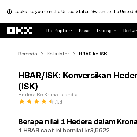
Looks like you're in the United States. Switch to the United S
Lewati ke konten utama
Beli Kripto
Pasar
Trading
Bertu
Beranda
Kalkulator
HBAR ke ISK
HBAR/ISK: Konversikan Heder
(ISK)
Hedera Ke Krona Islandia
4,4
Berapa nilai 1 Hedera dalam Krona
1 HBAR saat ini bernilai kr8,5622