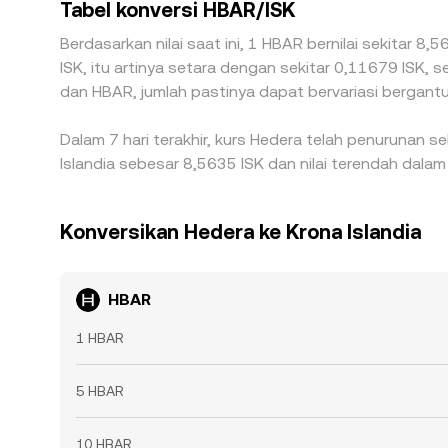
Tabel konversi HBAR/ISK
Berdasarkan nilai saat ini, 1 HBAR bernilai sekitar 8
ISK, itu artinya setara dengan sekitar 0,11679 ISK, 
dan HBAR, jumlah pastinya dapat bervariasi bergantu
Dalam 7 hari terakhir, kurs Hedera telah penurunan s
Islandia sebesar 8,5635 ISK dan nilai terendah dalam
Konversikan Hedera ke Krona Islandia
HBAR
1 HBAR
5 HBAR
10 HBAR