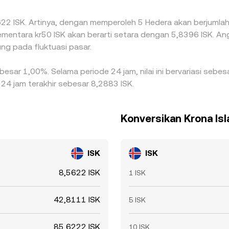
,5622 ISK. Artinya, dengan memperoleh 5 Hedera akan berjumlah 
sementara kr50 ISK akan berarti setara dengan 5,8396 ISK. An
ng pada fluktuasi pasar.
ebesar 1,00%. Selama periode 24 jam, nilai ini bervariasi seb
 24 jam terakhir sebesar 8,2883 ISK.
Konversikan Krona Isl
ISK
ISK
8,5622 ISK
1 ISK
42,8111 ISK
5 ISK
85,6222 ISK
10 ISK