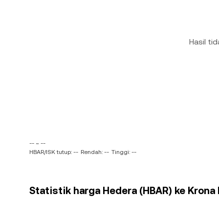
Hasil ti
-- ~ --
HBAR/ISK tutup: --
Rendah: --
Tinggi: --
Statistik harga Hedera (HBAR) ke Krona I