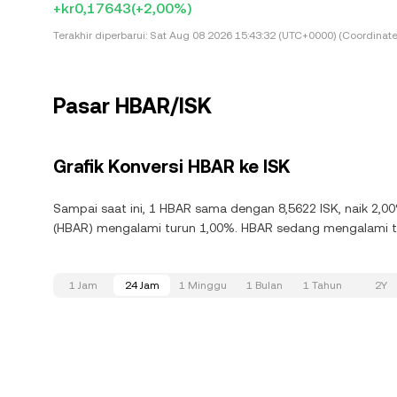
+kr0,17643
(+2,00%)
Terakhir diperbarui:
Sat Aug 08 2026 15:43:32 (UTC+0000) (Coordinate
Pasar HBAR/ISK
Grafik Konversi HBAR ke ISK
Sampai saat ini, 1 HBAR sama dengan 8,5622 ISK, naik 2,0
(HBAR) mengalami turun 1,00%. HBAR sedang mengalami tr
1 Jam
24 Jam
1 Minggu
1 Bulan
1 Tahun
2Y