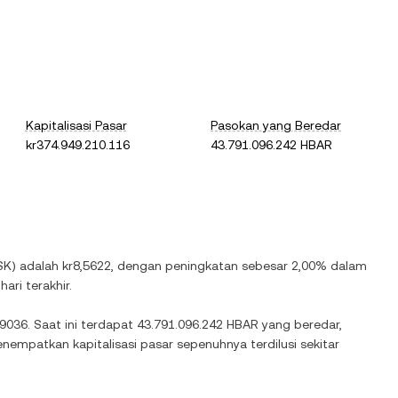
Kapitalisasi Pasar
Pasokan yang Beredar
kr374.949.210.116
43.791.096.242 HBAR
SK
) adalah
kr8,5622
, dengan
peningkatan
sebesar
2,00%
dalam
ari terakhir.
,9036
. Saat ini terdapat
43.791.096.242 HBAR
yang beredar,
nempatkan kapitalisasi pasar sepenuhnya terdilusi sekitar