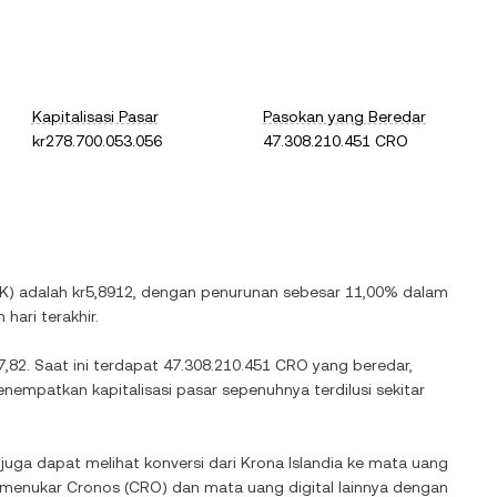
Kapitalisasi Pasar
Pasokan yang Beredar
kr278.700.053.056
47.308.210.451 CRO
SK
) adalah
kr5,8912
, dengan
penurunan
sebesar
11,00%
dalam
hari terakhir.
7,82
. Saat ini terdapat
47.308.210.451 CRO
yang beredar,
enempatkan kapitalisasi pasar sepenuhnya terdilusi sekitar
 juga dapat melihat konversi dari
Krona Islandia
ke mata uang
k menukar
Cronos
(
CRO
) dan mata uang digital lainnya dengan