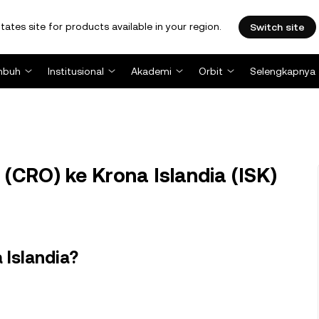
tates site for products available in your region.
Switch site
mbuh
Institusional
Akademi
Orbit
Selengkapnya
(CRO) ke Krona Islandia (ISK)
 Islandia?