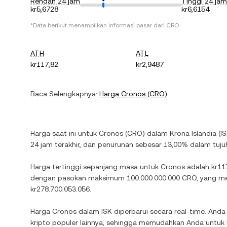
Rendah 24 jam
Tinggi 24 jam
kr5,6728
kr6,6154
*Data berikut menampilkan informasi pasar dari
CRO
.
ATH
ATL
kr117,82
kr2,9487
Baca Selengkapnya:
Harga
Cronos
(
CRO
)
Harga saat ini untuk
Cronos
(
CRO
) dalam
Krona Islandia
(
I
24 jam terakhir, dan
penurunan
sebesar
13,00%
dalam tujuh 
Harga tertinggi sepanjang masa untuk
Cronos
adalah
kr11
dengan pasokan maksimum
100.000.000.000 CRO
, yang m
kr278.700.053.056
.
Harga
Cronos
dalam
ISK
diperbarui secara real-time. Anda
kripto populer lainnya, sehingga memudahkan Anda untu