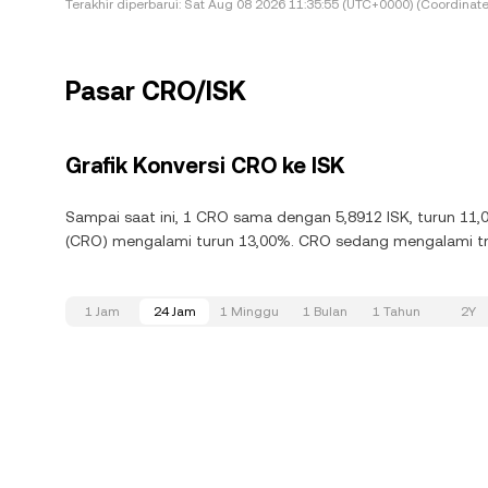
Terakhir diperbarui:
Sat Aug 08 2026 11:35:55 (UTC+0000) (Coordinate
Pasar CRO/ISK
Grafik Konversi CRO ke ISK
Sampai saat ini, 1 CRO sama dengan 5,8912 ISK, turun 11,
(CRO) mengalami turun 13,00%. CRO sedang mengalami tre
1 Jam
24 Jam
1 Minggu
1 Bulan
1 Tahun
2Y