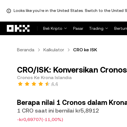
Looks like you're in the United States. Switch to the United S
Lewati ke konten utama
Beli Kripto
Pasar
Trading
Bertu
Beranda
Kalkulator
CRO ke ISK
CRO/ISK: Konversikan Cronos 
Cronos Ke Krona Islandia
4,4
Berapa nilai 1 Cronos dalam Krona
1 CRO saat ini bernilai kr5,8912
-kr0,69707
(-11,00%)