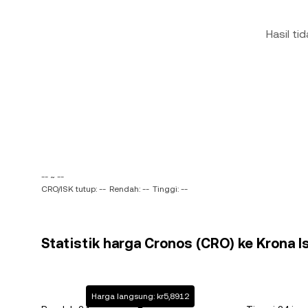
Hasil ti
-- ~ --
CRO/ISK tutup: --
Rendah: --
Tinggi: --
Statistik harga Cronos (CRO) ke Krona Is
Harga langsung: kr5,8912