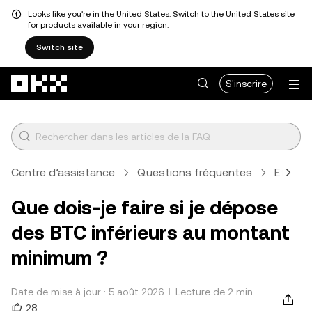
Looks like you're in the United States. Switch to the United States site
for products available in your region.
Switch site
Aller au contenu principal
S'inscrire
Centre d’assistance
Questions fréquentes
Effectu
Que dois-je faire si je dépose
des BTC inférieurs au montant
minimum ?
Date de mise à jour : 5 août 2026
Lecture de 2 min
28