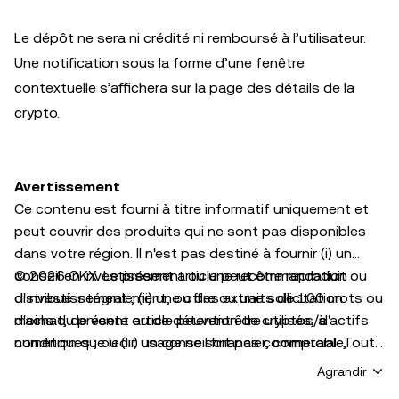
Le dépôt ne sera ni crédité ni remboursé à l’utilisateur.
Une notification sous la forme d’une fenêtre
contextuelle s’affichera sur la page des détails de la
crypto.
Avertissement
Ce contenu est fourni à titre informatif uniquement et
peut couvrir des produits qui ne sont pas disponibles
dans votre région. Il n'est pas destiné à fournir (i) un
conseil en investissement ou une recommandation
© 2026 OKX. Le présent article peut être reproduit ou
d'investissement ; (ii) une offre ou une sollicitation
distribué intégralement, ou des extraits de 100 mots ou
d'achat, de vente ou de détention de cryptos/d'actifs
moins du présent article peuvent être utilisés, à
numériques ; ou (iii) un conseil financier, comptable,
condition que ledit usage ne soit pas commercial. Toute
juridique ou fiscal. Les cryptos/actifs numériques
reproduction ou distribution de l'intégralité de l'article
Agrandir
détenus, notamment les stablecoins et les NFT,
doit également indiquer de manière évidente : « Cet