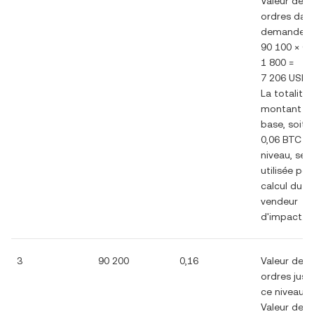
Valeur des
ordres dans
demande 1
90 100 × 0,
1 800 =
7 206 USD
La totalité
montant d
base, soit
0,06 BTC à
niveau, ser
utilisée pou
calcul du c
vendeur
d'impact.
3
90 200
0,16
Valeur des
ordres jusq
ce niveau =
Valeur des