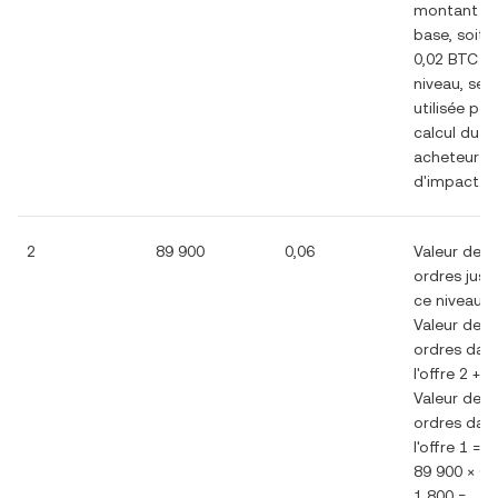
montant d
base, soit
0,02 BTC à
niveau, ser
utilisée pou
calcul du c
acheteur
d'impact.
2
89 900
0,06
Valeur des
ordres jusq
ce niveau =
Valeur des
ordres dan
l'offre 2 +
Valeur des
ordres dan
l'offre 1 =
89 900 × 0,
1 800 =