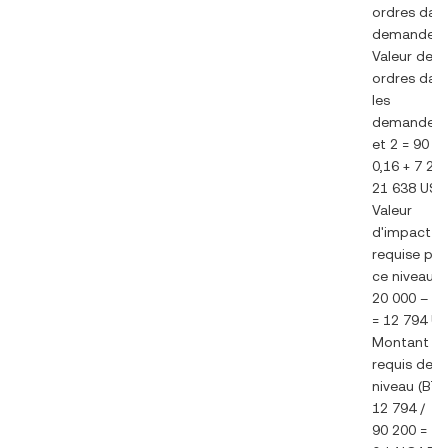
ordres dans
demande 3
Valeur des
ordres dan
les
demandes 
et 2 = 90 2
0,16 + 7 20
21 638 US
Valeur
d'impact
requise po
ce niveau =
20 000 – 7 
= 12 794 U
Montant
requis de c
niveau (BTC
12 794 /
90 200 =