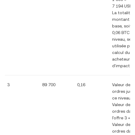
7 194 USD
La totalité
montant d
base, soit
0,06 BTC à
niveau, ser
utilisée pou
calcul du c
acheteur
d'impact.
3
89 700
0,16
Valeur des
ordres jusq
ce niveau =
Valeur des
ordres dan
l'offre 3 +
Valeur des
ordres dan