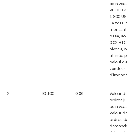
ce niveau =
90 000 × 0,
1 800 USD
La totalité
montant d
base, soit
0,02 BTC à
niveau, ser
utilisée pou
calcul du c
vendeur
d'impact.
2
90 100
0,06
Valeur des
ordres jusq
ce niveau =
Valeur des
ordres dans
demande 2