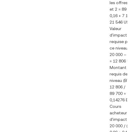
les offres 1
et 2 = 89 7
0,16 + 7 19
21 546 US
Valeur
d'impact
requise po
ce niveau =
20 000 – 7 
= 12 806 U
Montant
requis de c
niveau (BTC
12 806 /
89 700 =
0,14276 BT
Cours
acheteur
d'impact =
20 000 / (0,