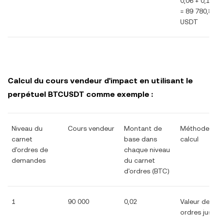
0,06 + 0,14
= 89 780,8
USDT
Calcul du cours vendeur d'impact en utilisant le
perpétuel BTCUSDT comme exemple :
Niveau du
Cours vendeur
Montant de
Méthode d
carnet
base dans
calcul
d'ordres de
chaque niveau
demandes
du carnet
d'ordres (BTC)
1
90 000
0,02
Valeur des
ordres jusq