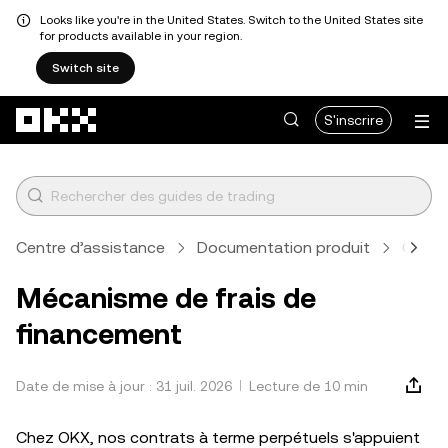
Looks like you're in the United States. Switch to the United States site
for products available in your region.
Switch site
Aller au contenu principal
S'inscrire
Centre d’assistance
Documentation produit
Contra
Mécanisme de frais de
financement
Date de mise à jour : 31 juil. 2026
Lecture de 10 min
Chez OKX, nos contrats à terme perpétuels s'appuient