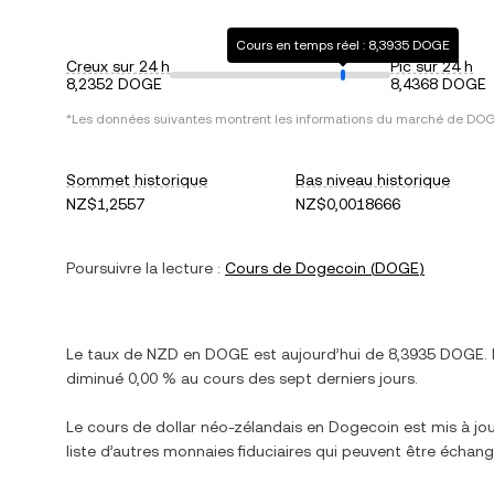
Cours en temps réel : 8,3935 DOGE
Creux sur 24 h
Pic sur 24 h
8,2352 DOGE
8,4368 DOGE
*Les données suivantes montrent les informations du marché de
DO
Sommet historique
Bas niveau historique
NZ$1,2557
NZ$0,0018666
Poursuivre la lecture :
Cours de
Dogecoin
(
DOGE
)
Le taux de
NZD
en
DOGE
est aujourd’hui de
8,3935
DOGE
.
diminué
0,00 %
au cours des sept derniers jours.
Le cours de
dollar néo-zélandais
en
Dogecoin
est mis à jou
liste d’autres monnaies fiduciaires qui peuvent être écha