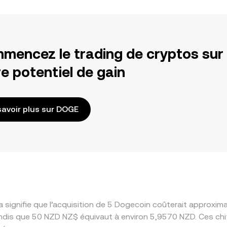
mencez le trading de cryptos sur
e potentiel de gain
savoir plus sur DOGE
a signifie que l’acquisition de 5 Dogecoin coûterait approx
ndis que 50 NZD NZ$ équivaut à environ 5,9570 NZD. Ces chi