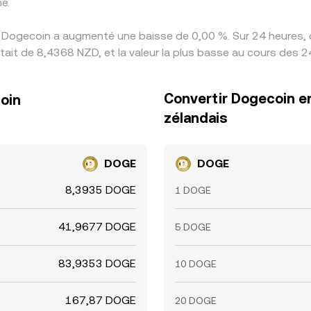
é.
s Dogecoin a augmenté une baisse de 0,00 %. Sur 24 heures, c
ait de 8,4368 NZD, et la valeur la plus basse au cours des 2
Convertir Dogecoin en
coin
zélandais
DOGE
DOGE
8,3935 DOGE
1 DOGE
41,9677 DOGE
5 DOGE
83,9353 DOGE
10 DOGE
167,87 DOGE
20 DOGE