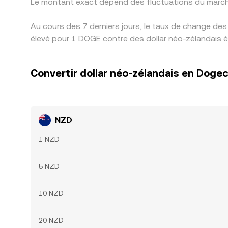
Le montant exact dépend des fluctuations du march
Au cours des 7 derniers jours, le taux de change de
élevé pour 1 DOGE contre des dollar néo-zélandais ét
Convertir dollar néo-zélandais en Doge
NZD
1 NZD
5 NZD
10 NZD
20 NZD