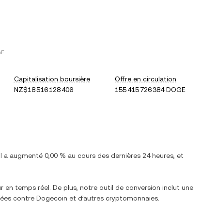
GE
.
Capitalisation boursière
Offre en circulation
NZ$18 516 128 406
155 415 726 384 DOGE
 Il a
augmenté
0,00 %
au cours des dernières 24 heures, et
r en temps réel. De plus, notre outil de conversion inclut une
ngées contre
Dogecoin
et d’autres cryptomonnaies.