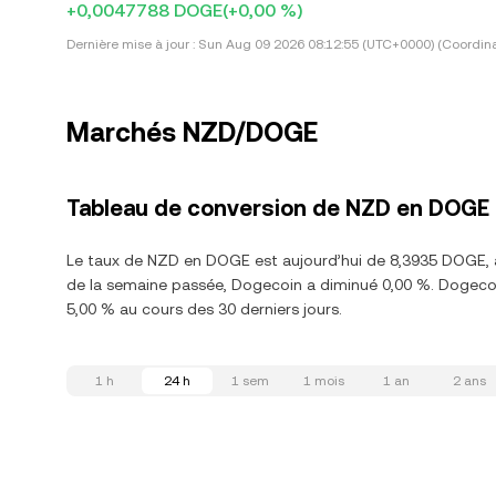
+0,0047788 DOGE
(+0,00 %)
Dernière mise à jour :
Sun Aug 09 2026 08:12:55 (UTC+0000) (Coordina
Marchés NZD/DOGE
Tableau de conversion de NZD en DOGE
Le taux de NZD en DOGE est aujourd’hui de 8,3935 DOGE, 
de la semaine passée, Dogecoin a diminué 0,00 %. Dogeco
5,00 % au cours des 30 derniers jours.
1 h
24 h
1 sem
1 mois
1 an
2 ans