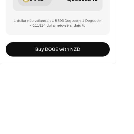
1 dollar néo-zélandais = 8,393 Dogecoin, 1 Dogecoin
= 0,11914 dollar néo-zélandais
Buy DOGE with NZD