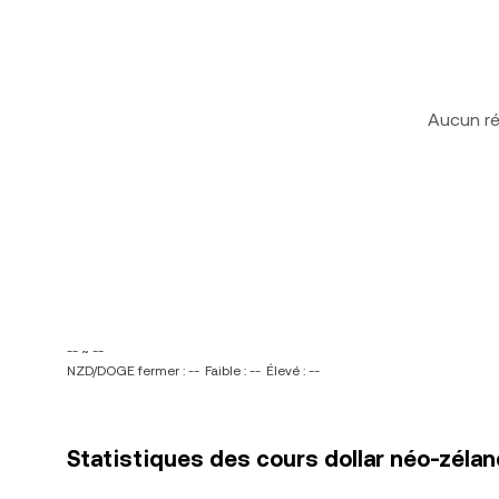
Aucun ré
-- ~ --
NZD/DOGE fermer : --
Faible : --
Élevé : --
Statistiques des cours dollar néo-zéla