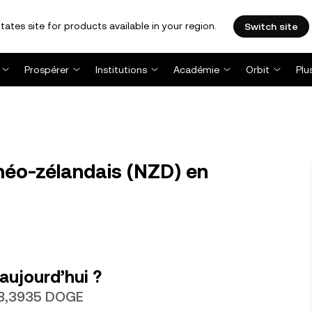
tates site for products available in your region.
Switch site
Prospérer
Institutions
Académie
Orbit
Plu
néo-zélandais (NZD) en
aujourd’hui ?
t 8,3935 DOGE