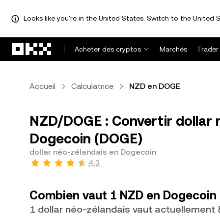
Looks like you're in the United States. Switch to the United S
Aller au contenu principal
Acheter des cryptos
Marchés
Trader
Accueil
Calculatrice
NZD en DOGE
NZD/DOGE : Convertir dollar 
Dogecoin (DOGE)
dollar néo-zélandais en Dogecoin
4,3
Combien vaut 1 NZD en Dogecoin 
1 dollar néo-zélandais vaut actuellemen